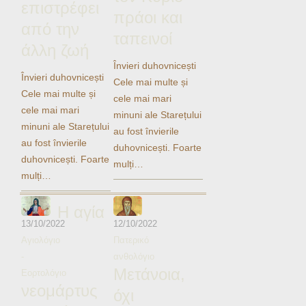
επιστρέφει
Ηχητικά
πράοι και
από την
ταπεινοί
άλλη ζωή
Învieri duhovnicești
Învieri duhovnicești
Cele mai multe și
Cele mai multe și
cele mai mari
cele mai mari
minuni ale Starețului
minuni ale Starețului
au fost învierile
au fost învierile
duhovnicești. Foarte
duhovnicești. Foarte
mulți…
mulți…
Η αγία
13/10/2022
12/10/2022
Αγιολόγιο
Πατερικό
-
ανθολόγιο
Μετάνοια,
Εορτολόγιο
νεομάρτυς
όχι