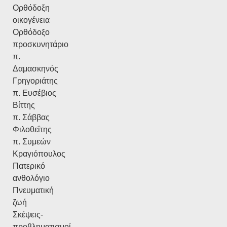
Ορθόδοξη
οικογένεια
Ορθόδοξο
προσκυνητάριο
π.
Δαμασκηνός
Γρηγοριάτης
π. Ευσέβιος
Βίττης
π. Σάββας
Φιλοθεΐτης
π. Συμεών
Κραγιόπουλος
Πατερικό
ανθολόγιο
Πνευματική
ζωή
Σκέψεις-
προβληματισμοί