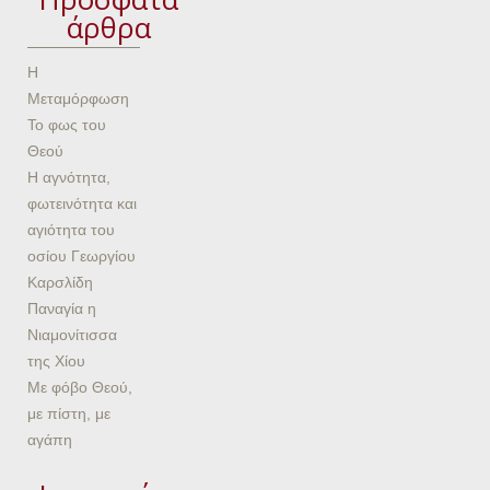
άρθρα
Η
Μεταμόρφωση
Το φως του
Θεού
Η αγνότητα,
φωτεινότητα και
αγιότητα του
οσίου Γεωργίου
Καρσλίδη
Παναγία η
Νιαμονίτισσα
της Χίου
Με φόβο Θεού,
με πίστη, με
αγάπη