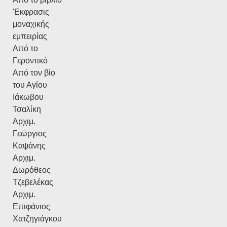
'Εκφρασις
μοναχικής
εμπειρίας
Από το
Γεροντικό
Από τον βίο
του Αγίου
Ιάκωβου
Τσαλίκη
Αρχιμ.
Γεώργιος
Καψάνης
Αρχιμ.
Δωρόθεος
Τζεβελέκας
Αρχιμ.
Επιφάνιος
Χατζηγιάγκου