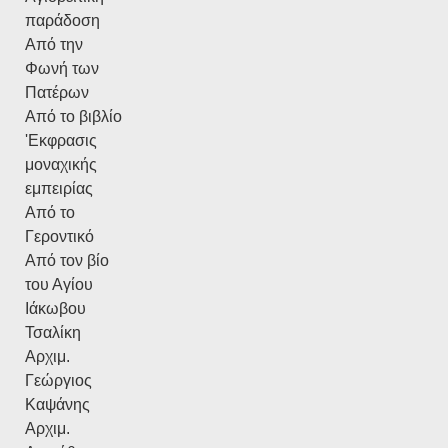
παράδοση
Από την
Φωνή των
Πατέρων
Από το βιβλίο
'Εκφρασις
μοναχικής
εμπειρίας
Από το
Γεροντικό
Από τον βίο
του Αγίου
Ιάκωβου
Τσαλίκη
Αρχιμ.
Γεώργιος
Καψάνης
Αρχιμ.