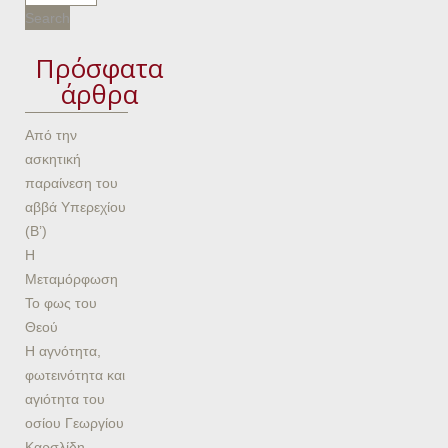
Πρόσφατα
άρθρα
Από την
ασκητική
παραίνεση του
αββά Υπερεχίου
(Β’)
Η
Μεταμόρφωση
Το φως του
Θεού
Η αγνότητα,
φωτεινότητα και
αγιότητα του
οσίου Γεωργίου
Καρσλίδη