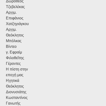
Δωρόθεος
Τζεβελέκας
Αρχιμ.
Επιφάνιος
Χατζηγιάγκου
Αρχιμ.
Θεόκλητος
Μπόλκας
Βίντεο
γ. Εφραίμ
Φιλοθεΐτης
Γέροντες
Η πίστη στην
εποχή μας
Ηχητικά
Θεόκλητος
Διονυσιάτης
Κωσταντίνος
Γανωτής