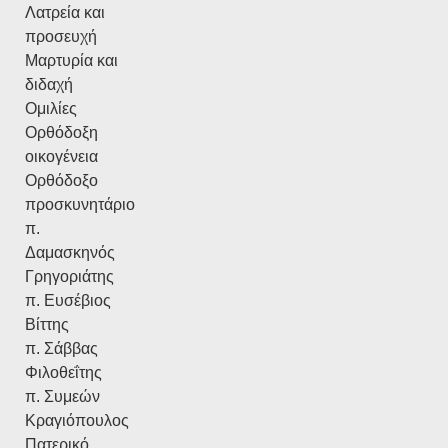
Λατρεία και
προσευχή
Μαρτυρία και
διδαχή
Ομιλίες
Ορθόδοξη
οικογένεια
Ορθόδοξο
προσκυνητάριο
π.
Δαμασκηνός
Γρηγοριάτης
π. Ευσέβιος
Βίττης
π. Σάββας
Φιλοθεΐτης
π. Συμεών
Κραγιόπουλος
Πατερικό