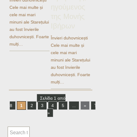
ηγούμενος
Cele mai multe și
cele mai mari
της Μονής
minuni ale Starețului
Ιβήρων
au fost învierile
duhovnicești. Foarte
Învieri duhovnicești
mulți…
Cele mai multe și
cele mai mari
minuni ale Starețului
au fost învierile
duhovnicești. Foarte
mulți…
Σελίδα 1 από
8
1
2
3
4
5
...
»
Τελευταία
»