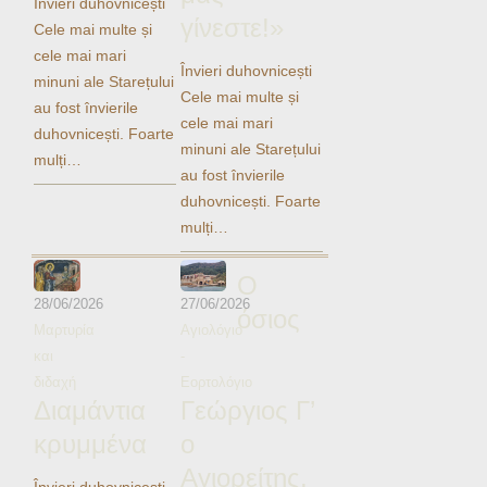
Învieri duhovnicești
Ηχητικά
γίνεστε!»
Cele mai multe și
cele mai mari
Învieri duhovnicești
minuni ale Starețului
Cele mai multe și
au fost învierile
cele mai mari
duhovnicești. Foarte
minuni ale Starețului
mulți…
au fost învierile
duhovnicești. Foarte
mulți…
Ο
28/06/2026
27/06/2026
όσιος
Μαρτυρία
Αγιολόγιο
και
-
διδαχή
Εορτολόγιο
Διαμάντια
Γεώργιος Γ’
κρυμμένα
ο
Αγιορείτης,
Învieri duhovnicești