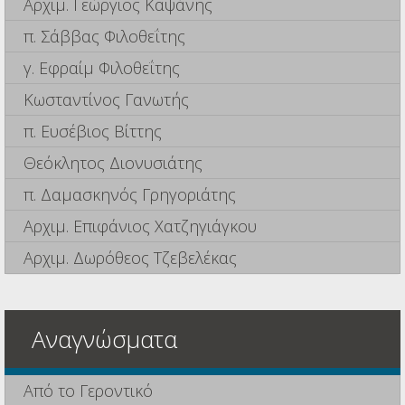
Αρχιμ. Γεώργιος Καψάνης
π. Σάββας Φιλοθεΐτης
γ. Εφραίμ Φιλοθεΐτης
Κωσταντίνος Γανωτής
π. Ευσέβιος Βίττης
Θεόκλητος Διονυσιάτης
π. Δαμασκηνός Γρηγοριάτης
Αρχιμ. Επιφάνιος Χατζηγιάγκου
Αρχιμ. Δωρόθεος Τζεβελέκας
Αναγνώσματα
Από το Γεροντικό