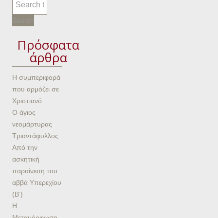
Πρόσφατα
άρθρα
Η συμπεριφορά
που αρμόζει σε
Χριστιανό
Ο άγιος
νεομάρτυρας
Τριαντάφυλλος
Από την
ασκητική
παραίνεση του
αββά Υπερεχίου
(Β’)
Η
Μεταμόρφωση