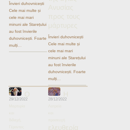
Ηχητικά
Învieri duhovnicești
Ανυσίας
Cele mai multe și
προς τους
cele mai mari
μάρτυρες
minuni ale Starețului
au fost învierile
Învieri duhovnicești
duhovnicești. Foarte
Cele mai multe și
mulți…
cele mai mari
minuni ale Starețului
au fost învierile
duhovnicești. Foarte
mulți…
Ο
Η
29/12/2022
28/12/2022
Μαρτυρία
Λατρεία
και
και
διδαχή
,
προσευχή
ελευθερία
Γέροντες