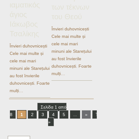
ιαματικός
των τέκνων
άγιος
του Θεού
Ιάκωβος
Învieri duhovnicești
Τσαλίκης
Cele mai multe și
cele mai mari
Învieri duhovnicești
minuni ale Starețului
Cele mai multe și
au fost învierile
cele mai mari
duhovnicești. Foarte
minuni ale Starețului
mulți…
au fost învierile
duhovnicești. Foarte
mulți…
Σελίδα 1 από
8
1
2
3
4
5
...
»
Τελευταία
»