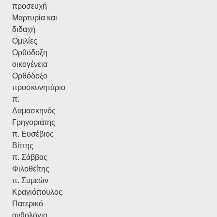
προσευχή
Μαρτυρία και
διδαχή
Ομιλίες
Ορθόδοξη
οικογένεια
Ορθόδοξο
προσκυνητάριο
π.
Δαμασκηνός
Γρηγοριάτης
π. Ευσέβιος
Βίττης
π. Σάββας
Φιλοθεΐτης
π. Συμεών
Κραγιόπουλος
Πατερικό
ανθολόγιο