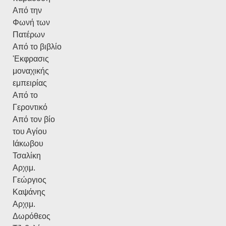
Από την
Φωνή των
Πατέρων
Από το βιβλίο
'Εκφρασις
μοναχικής
εμπειρίας
Από το
Γεροντικό
Από τον βίο
του Αγίου
Ιάκωβου
Τσαλίκη
Αρχιμ.
Γεώργιος
Καψάνης
Αρχιμ.
Δωρόθεος