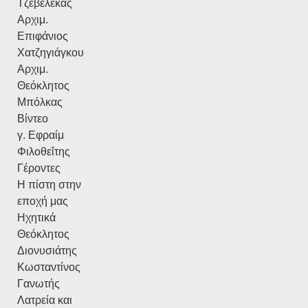
Τζεβελέκας
Αρχιμ.
Επιφάνιος
Χατζηγιάγκου
Αρχιμ.
Θεόκλητος
Μπόλκας
Βίντεο
γ. Εφραίμ
Φιλοθεΐτης
Γέροντες
Η πίστη στην
εποχή μας
Ηχητικά
Θεόκλητος
Διονυσιάτης
Κωσταντίνος
Γανωτής
Λατρεία και