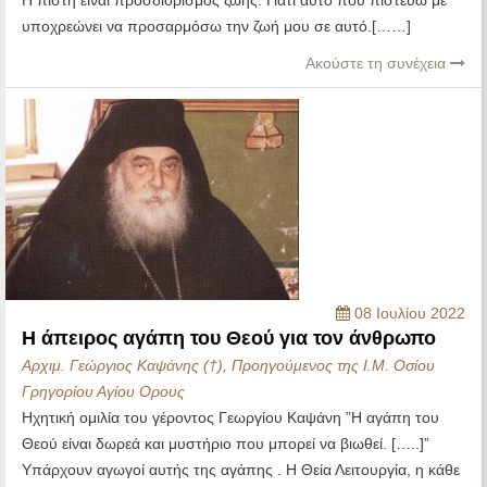
Η πίστη είναι προσδιορισμός ζωής. Γιατί αυτό που πιστεύω με
υποχρεώνει να προσαρμόσω την ζωή μου σε αυτό.[……]
Ακούστε τη συνέχεια
08 Ιουλίου 2022
Η άπειρος αγάπη του Θεού για τον άνθρωπο
Αρχιμ. Γεώργιος Καψάνης (†), Προηγούμενος της Ι.Μ. Οσίου
Γρηγορίου Αγίου Ορους
Ηχητική ομιλία του γέροντος Γεωργίου Καψάνη ”Η αγάπη του
Θεού είναι δωρεά και μυστήριο που μπορεί να βιωθεί. […..]”
Υπάρχουν αγωγοί αυτής της αγάπης . Η Θεία Λειτουργία, η κάθε