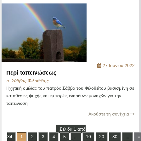
27 Ιουνίου 2022
Περί ταπεινώσεως
π. Σάββας Φιλοθεΐτης
Ηχητική ομιλίας του πατρός Σάββα του Φιλοθεΐτου βασισμένη σε
καταθέσεις ψυχής και εμπειρίες εναρέτων μοναχών για την
ταπείνωση
Ακούστε τη συνέχεια
Σελίδα 1 από
34
1
2
3
4
5
...
10
20
30
...
»