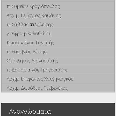
π. Συμεών Κραγιόπουλος
Αρχιμ. Γεώργιος Καψάνης
π. Σάββας Φιλοθεΐτης
γ. Εφραίμ Φιλοθεΐτης
Κωσταντίνος Γανωτής
π. Ευσέβιος Βίττης
Θεόκλητος Διονυσιάτης
π. Δαμασκηνός Γρηγοριάτης
Αρχιμ. Επιφάνιος Χατζηγιάγκου
Αρχιμ. Δωρόθεος Τζεβελέκας
Αναγνώσματα