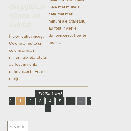
αναργύρων
Cele mai multe și
Κύρου και
cele mai mari
minuni ale Starețului
Ιωάννη
au fost învierile
duhovnicești. Foarte
Învieri duhovnicești
mulți…
Cele mai multe și
cele mai mari
minuni ale Starețului
au fost învierile
duhovnicești. Foarte
mulți…
Σελίδα 1 από
8
1
2
3
4
5
...
»
Τελευταία
»