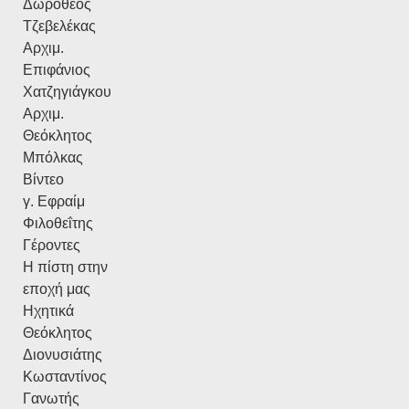
Δωρόθεος
Τζεβελέκας
Αρχιμ.
Επιφάνιος
Χατζηγιάγκου
Αρχιμ.
Θεόκλητος
Μπόλκας
Βίντεο
γ. Εφραίμ
Φιλοθεΐτης
Γέροντες
Η πίστη στην
εποχή μας
Ηχητικά
Θεόκλητος
Διονυσιάτης
Κωσταντίνος
Γανωτής