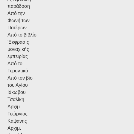
παράδοση
Από την
Φωνή των
Πατέρων
Από το βιβλίο
'Εκφρασις
μοναχικής
εμπειρίας
Από το
Γεροντικό
Από τον βίο
του Αγίου
Ιάκωβου
Τσαλίκη
Αρχιμ.
Γεώργιος
Καψάνης
Αρχιμ.