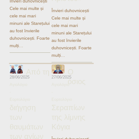
Învieri duhovnicești
Ηχητικά
Cele mai multe și
Învieri duhovnicești
cele mai mari
Cele mai multe și
minuni ale Starețului
cele mai mari
au fost învierile
minuni ale Starețului
duhovnicești. Foarte
au fost învierile
mulți…
duhovnicești. Foarte
mulți…
Από τη
Ο
28/06/2025
27/06/2025
όσιος
Αγιολόγιο
Αγιολόγιο
-
-
Εορτολόγιο
Εορτολόγιο
διήγηση
Σεραπίων
των
της λίμνης
θαυμάτων
Κόγια
των αγίων
Învieri duhovnicești