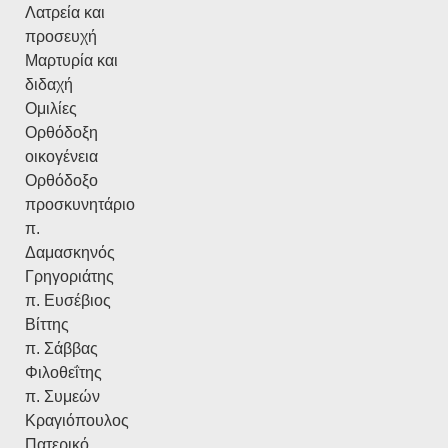
Λατρεία και
προσευχή
Μαρτυρία και
διδαχή
Ομιλίες
Ορθόδοξη
οικογένεια
Ορθόδοξο
προσκυνητάριο
π.
Δαμασκηνός
Γρηγοριάτης
π. Ευσέβιος
Βίττης
π. Σάββας
Φιλοθεΐτης
π. Συμεών
Κραγιόπουλος
Πατερικό