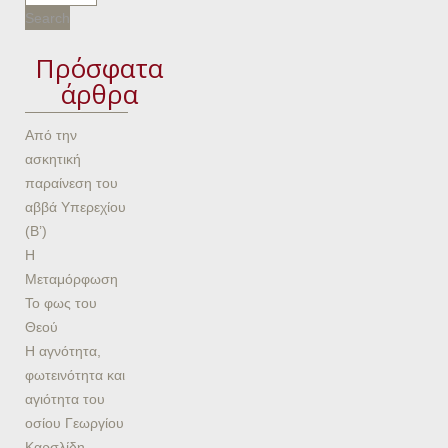
Πρόσφατα
άρθρα
Από την
ασκητική
παραίνεση του
αββά Υπερεχίου
(Β’)
Η
Μεταμόρφωση
Το φως του
Θεού
Η αγνότητα,
φωτεινότητα και
αγιότητα του
οσίου Γεωργίου
Καρσλίδη