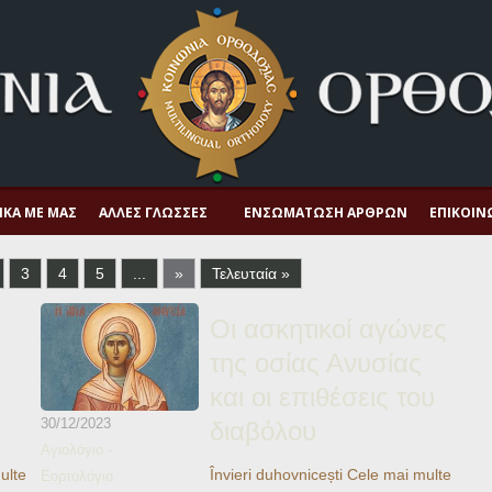
ΙΚΆ ΜΕ ΜΑΣ
ΆΛΛΕΣ ΓΛΏΣΣΕΣ
ΕΝΣΩΜΆΤΩΣΗ ΆΡΘΡΩΝ
ΕΠΙΚΟΙΝ
3
4
5
...
»
Τελευταία »
Οι ασκητικοί αγώνες
της οσίας Ανυσίας
και οι επιθέσεις του
30/12/2023
διαβόλου
Αγιολόγιο -
ulte
Învieri duhovnicești Cele mai multe
Εορτολόγιο