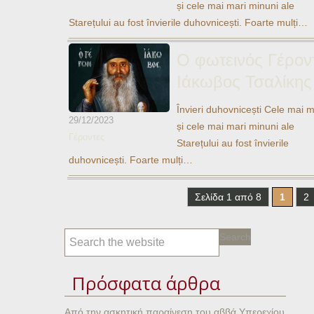
și cele mai mari minuni ale
Ηχητικά
Starețului au fost învierile duhovnicești. Foarte mulți…
Ο φωτεινός Γέρον
Ιάκωβος Τσαλίκης
Învieri duhovnicești Cele mai m
29/12/2023
și cele mai mari minuni ale
Γέροντες
Starețului au fost învierile
duhovnicești. Foarte mulți…
Σελίδα 1 από 8
1
2
Πρόσφατα άρθρα
Από την ασκητική παραίνεση του αββά Υπερεχίου