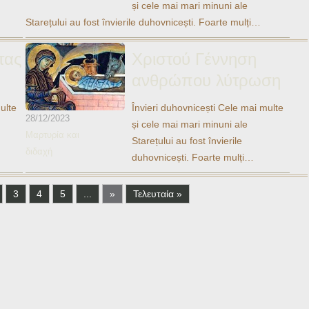
și cele mai mari minuni ale
Starețului au fost învierile duhovnicești. Foarte mulți…
τας
Χριστού Γέννηση
ανθρώπου λύτρωση
ulte
Învieri duhovnicești Cele mai multe
28/12/2023
și cele mai mari minuni ale
Μαρτυρία και
Starețului au fost învierile
διδαχή
duhovnicești. Foarte mulți…
3
4
5
...
»
Τελευταία »