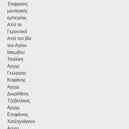
'Εκφρασις
μοναχικής
εμπειρίας
Από το
Γεροντικό
Από τον βίο
του Αγίου
Ιάκωβου
Τσαλίκη
Αρχιμ.
Γεώργιος
Καψάνης
Αρχιμ.
Δωρόθεος
Τζεβελέκας
Αρχιμ.
Επιφάνιος
Χατζηγιάγκου
Αρχιμ.