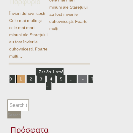
Πορφύριο
minuni ale Starețului
Învieri duhovnicești
au fost învierile
Cele mai multe și
duhovnicești. Foarte
cele mai mari
mulți…
minuni ale Starețului
au fost învierile
duhovnicești. Foarte
mulți…
Σελίδα 1 από
9
1
2
3
4
5
...
»
Τελευταία
»
Πρόσφατα