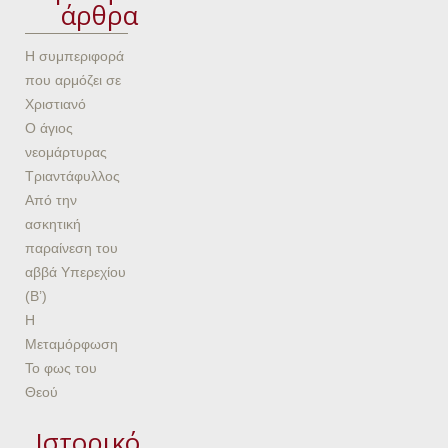
άρθρα
Η συμπεριφορά
που αρμόζει σε
Χριστιανό
Ο άγιος
νεομάρτυρας
Τριαντάφυλλος
Από την
ασκητική
παραίνεση του
αββά Υπερεχίου
(Β’)
Η
Μεταμόρφωση
Το φως του
Θεού
Ιστορικό