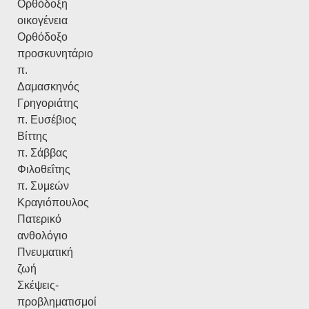
Ορθόδοξη
οικογένεια
Ορθόδοξο
προσκυνητάριο
π.
Δαμασκηνός
Γρηγοριάτης
π. Ευσέβιος
Βίττης
π. Σάββας
Φιλοθεΐτης
π. Συμεών
Κραγιόπουλος
Πατερικό
ανθολόγιο
Πνευματική
ζωή
Σκέψεις-
προβληματισμοί