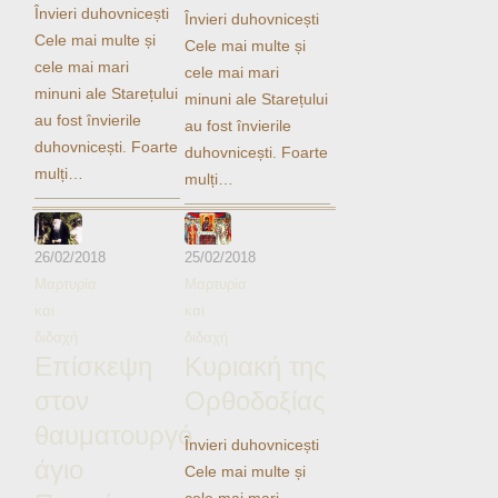
Ηχητικά
Învieri duhovnicești
Învieri duhovnicești
Cele mai multe și
Cele mai multe și
cele mai mari
cele mai mari
minuni ale Starețului
minuni ale Starețului
au fost învierile
au fost învierile
duhovnicești. Foarte
duhovnicești. Foarte
mulți…
mulți…
26/02/2018
25/02/2018
Μαρτυρία
Μαρτυρία
και
και
διδαχή
διδαχή
Επίσκεψη
Κυριακή της
στον
Ορθοδοξίας
θαυματουργό
Învieri duhovnicești
άγιο
Cele mai multe și
cele mai mari