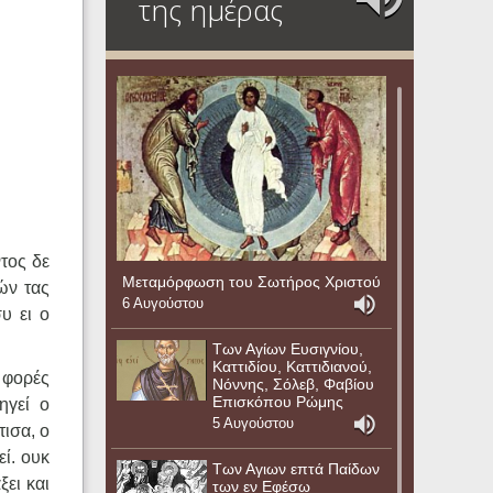
της ημέρας
τος δε
Μεταμόρφωση του Σωτήρος Χριστού
ών τας
6 Αυγούστου
υ ει ο
Των Αγίων Ευσιγνίου,
Καττιδίου, Καττιδιανού,
 φορές
Νόννης, Σόλεβ, Φαβίου
Επισκόπου Ρώμης
ηγεί ο
5 Αυγούστου
ισα, ο
ί. ουκ
Των Αγιων επτά Παίδων
ξει και
των εν Εφέσω