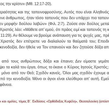
ος την κρίσιν» (Μθ. 12:17-20).
 πραότητας και της ταπεινοφροσύνης. Αυτός που είναι Αληθινός
ινε άνθρωπος, ήταν τόσο ταπεινός που δεν υπάρχει πιο ταπειν
ν μορφήν δούλου λαβών» (Φιλ. 2:7). Ζούσε σαν δούλος μετα
ιστός λέει: «Μάθετε απ’ εμού, ότι πράος ειμί και ταπεινός τη 
11:29). Αν θέλουμε να βρούμε ανάπαυση για τις ψυχές μας, πρ
ο Χριστός δεν επέτρεπε να διαλαλούν τα θαύματά του; Επειδ
ν κενοδοξία, δεν ήθελε να Τον επαινούν και δεν ζητούσε δόξα α
τα από τους ανθρώπους δόξα και έπαινο; Δεν είμαστε γεμάτ
ει τα καλά του έργα, όπως το έκανε ο Κύριος Ιησούς Χριστός;
α μόνο από τον Θεό; Σχεδόν κανείς. Όλοι μας σχεδόν έχουμε α
την κενοδοξία. Μόνο οι άγιοι είναι ελεύθεροι απ’ αυτή. Εμεί
φάνεια.
οι και ομιλίες, τόμος Β’. Εκδόσεις «Ορθόδοξος Κυψέλη», Θεσσαλονίκη (απόσ