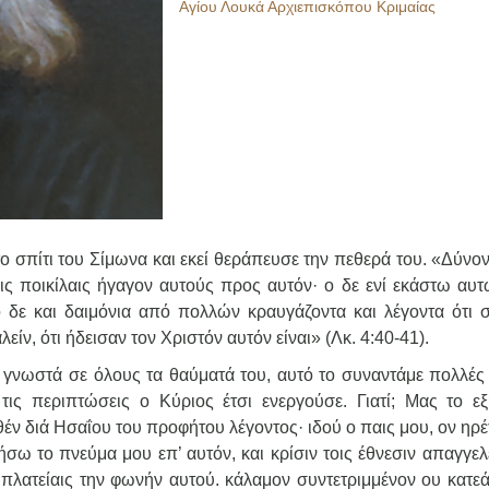
Αγίου Λουκά Αρχιεπισκόπου Κριμαίας
 σπίτι του Σίμωνα και εκεί θεράπευσε την πεθερά του. «Δύνον
ις ποικίλαις ήγαγον αυτούς προς αυτόν· ο δε ενί εκάστω αυτ
ο δε και δαιμόνια από πολλών κραυγάζοντα και λέγοντα ότι σ
είν, ότι ήδεισαν τον Χριστόν αυτόν είναι» (Λκ. 4:40-41).
 γνωστά σε όλους τα θαύματά του, αυτό το συναντάμε πολλές
τις περιπτώσεις ο Κύριος έτσι ενεργούσε. Γιατί; Μας το εξ
ν διά Ησαΐου του προφήτου λέγοντος· ιδού ο παις μου, ον ηρέτ
σω το πνεύμα μου επ’ αυτόν, και κρίσιν τοις έθνεσιν απαγγελε
ς πλατείαις την φωνήν αυτού. κάλαμον συντετριμμένον ου κατεά