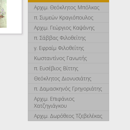
Αρχιμ. Θεόκλητος Μπόλκας
π. Συμεών Κραγιόπουλος
Αρχιμ. Γεώργιος Καψάνης
π. Σάββας Φιλοθεΐτης
γ. Εφραίμ Φιλοθεΐτης
Κωσταντίνος Γανωτής
π. Ευσέβιος Βίττης
Θεόκλητος Διονυσιάτης
π. Δαμασκηνός Γρηγοριάτης
Αρχιμ. Επιφάνιος
Χατζηγιάγκου
Αρχιμ. Δωρόθεος Τζεβελέκας