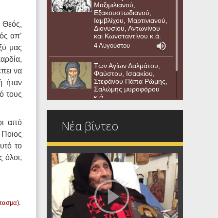
Μαξιμιλιανού,
Εξακουστωδιανού,
Ιαμβλίχου, Μαρτινιανού,
 Θεός,
Διονυσίου, Αντωνίνου
ός απ’
και Κωνσταντίνου κ.ά.
4 Αυγούστου
ξύ μας
καρδία,
Των Αγίων Δαλμάτου,
έπει να
Φαύστου, Ισαακίου,
Στεφάνου Πάπα Ρώμης,
ή ήταν
Σαλώμης μυροφόρου
πό τους
κ.ά.
3 Αυγούστου
Νέα βίντεο
οι από
 Ποιος
υτό το
ς όλοι,
πασμα).