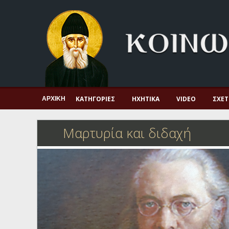
Αρχική
Πνευματική ζωή
Μαρτυρία και διδαχή
Λατρεία και προσευχή
Πατερικό ανθολόγιο
ΚΑΤΗΓΟΡΊΕΣ
ΗΧΗΤΙΚΆ
VIDEO
ΣΧΕΤ
ΑΡΧΙΚΉ
Αγιολόγιο – Εορτολόγιο
Μαρτυρία και διδαχή
Γέροντες
Η πίστη στην εποχή μας
Ορθόδοξη οικογένεια
Ορθόδοξο προσκυνητάριο
Σκέψεις-προβληματισμοί