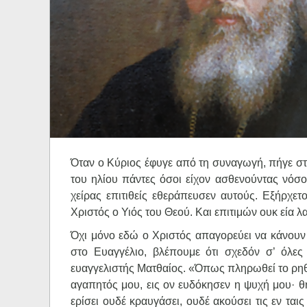
Ηχητικά
Όταν ο Κύριος έφυγε από τη συναγωγή, πήγε στο
του ηλίου πάντες όσοι είχον ασθενούντας νόσο
χείρας επιτιθείς εθεράπευσεν αυτούς. Εξήρχετ
Χριστός ο Υιός του Θεού. Και επιτιμών ουκ εία λαλ
Όχι μόνο εδώ ο Χριστός απαγορεύει να κάνουν
στο Ευαγγέλιο, βλέπουμε ότι σχεδόν σ’ όλες 
ευαγγελιστής Ματθαίος. «Όπως πληρωθεί το ρηθέ
αγαπητός μου, εις ον ευδόκησεν η ψυχή μου· θή
ερίσει ουδέ κραυγάσει, ουδέ ακούσει τις εν ται