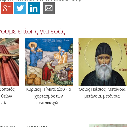
ουμε επίσης για εσάς
ωοποιός
Κυριακή Η΄ Ματθαίου - ο
Όσιος Παΐσιος: Μετάνοια,
 θείων
χορτασμός των
μετάνοια, μετάνοια!
- Κ...
πεντακισχιλ...