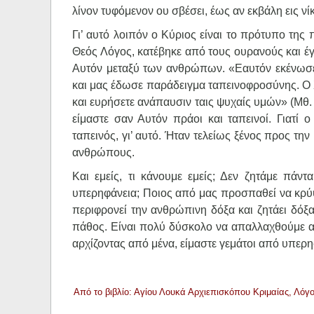
λίνον τυφόμενον ου σβέσει, έως αν εκβάλη εις νίκ
Γι’ αυτό λοιπόν ο Κύριος είναι το πρότυπο της
Θεός Λόγος, κατέβηκε από τους ουρανούς και έγ
Αυτόν μεταξύ των ανθρώπων. «Εαυτόν εκένωσε
και μας έδωσε παράδειγμα ταπεινοφροσύνης. Ο Χρ
και ευρήσετε ανάπαυσιν ταις ψυχαίς υμών» (Μθ. 
είμαστε σαν Αυτόν πράοι και ταπεινοί. Γιατί 
ταπεινός, γι’ αυτό. Ήταν τελείως ξένος προς τη
ανθρώπους.
Και εμείς, τι κάνουμε εμείς; Δεν ζητάμε πάν
υπερηφάνεια; Ποιος από μας προσπαθεί να κρύψ
περιφρονεί την ανθρώπινη δόξα και ζητάει δόξ
πάθος. Είναι πολύ δύσκολο να απαλλαχθούμε από 
αρχίζοντας από μένα, είμαστε γεμάτοι από υπερη
Από το βιβλίο: Αγίου Λουκά Αρχιεπισκόπου Κριμαίας, Λόγ