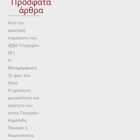
Πρόσφατα
άρθρα
Από την
ασκητική
παραίνεση του
αββά Υπερεχίου
(Β’)
Η
Μεταμόρφωση
Το φως του
Θεού
Η αγνότητα,
φωτεινότητα και
αγιότητα του
οσίου Γεωργίου
Καρσλίδη
Παναγία η
Νιαμονίτισσα