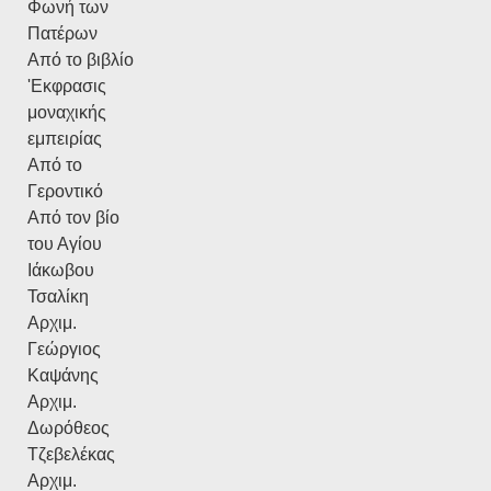
Φωνή των
Πατέρων
Από το βιβλίο
'Εκφρασις
μοναχικής
εμπειρίας
Από το
Γεροντικό
Από τον βίο
του Αγίου
Ιάκωβου
Τσαλίκη
Αρχιμ.
Γεώργιος
Καψάνης
Αρχιμ.
Δωρόθεος
Τζεβελέκας
Αρχιμ.