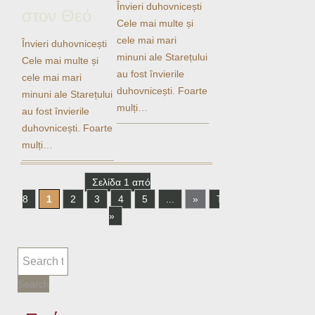
Învieri duhovnicești
στον Θεό
Cele mai multe și
cele mai mari
Învieri duhovnicești
minuni ale Starețului
Cele mai multe și
au fost învierile
cele mai mari
duhovnicești. Foarte
minuni ale Starețului
mulți…
au fost învierile
duhovnicești. Foarte
mulți…
Σελίδα 1 από
8
1
2
3
4
5
...
»
Τελευταία
»