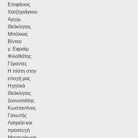
Επιφάνιος
Χατζηγιάγκου
Αρχιμ.
Θεόκλητος
Μπόλκας
Βίντεο
γ. Εφραίμ
Φιλοθεΐτης
Γέροντες
Η πίστη στην
εποχή μας
Ηχητικά
Θεόκλητος
Διονυσιάτης
Κωσταντίνος
Γανωτής
Λατρεία και
προσευχή
Μαρτυρία και