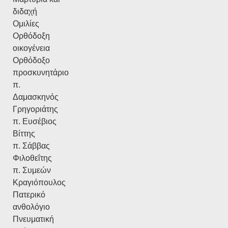
διδαχή
Ομιλίες
Ορθόδοξη
οικογένεια
Ορθόδοξο
προσκυνητάριο
π.
Δαμασκηνός
Γρηγοριάτης
π. Ευσέβιος
Βίττης
π. Σάββας
Φιλοθεΐτης
π. Συμεών
Κραγιόπουλος
Πατερικό
ανθολόγιο
Πνευματική