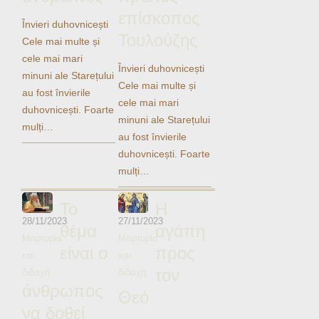
Ηχητικά
επίσκοπος
Învieri duhovnicești
Τουλούζης
Cele mai multe și
cele mai mari
Învieri duhovnicești
minuni ale Starețului
Cele mai multe și
au fost învierile
cele mai mari
duhovnicești. Foarte
minuni ale Starețului
mulți…
au fost învierile
duhovnicești. Foarte
mulți…
Το
Η
28/11/2023
27/11/2023
θέμα
αγάπη
Μαρτυρία
Μαρτυρία
είναι ο
προς
και
και
τον
διδαχή
διδαχή
άνθρωπος
Θεό
να δοθεί