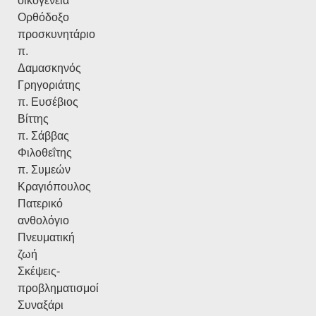
οικογένεια
Ορθόδοξο
προσκυνητάριο
π.
Δαμασκηνός
Γρηγοριάτης
π. Ευσέβιος
Βίττης
π. Σάββας
Φιλοθεΐτης
π. Συμεών
Κραγιόπουλος
Πατερικό
ανθολόγιο
Πνευματική
ζωή
Σκέψεις-
προβληματισμοί
Συναξάρι