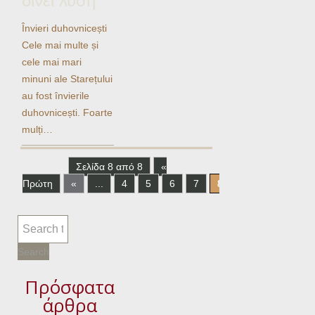
δίνει λύση
Învieri duhovnicești
Cele mai multe și
cele mai mari
minuni ale Starețului
au fost învierile
duhovnicești. Foarte
mulți…
Σελίδα 8 από 8
«
Πρώτη
«
...
4
5
6
7
8
Πρόσφατα
άρθρα