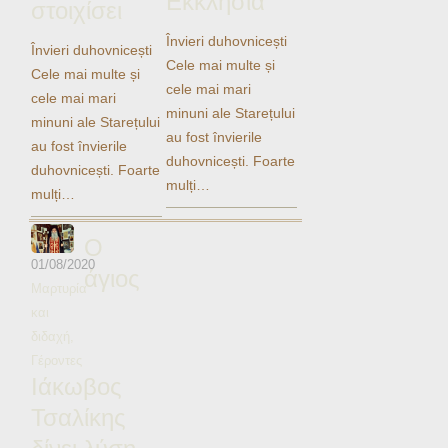
Εκκλησία
στοιχίσει
Ηχητικά
Învieri duhovnicești
Învieri duhovnicești
Cele mai multe și
Cele mai multe și
cele mai mari
cele mai mari
minuni ale Starețului
minuni ale Starețului
au fost învierile
au fost învierile
duhovnicești. Foarte
duhovnicești. Foarte
mulți…
mulți…
Ο
01/08/2020
άγιος
Μαρτυρία
και
διδαχή
,
Γέροντες
Ιάκωβος
Τσαλίκης