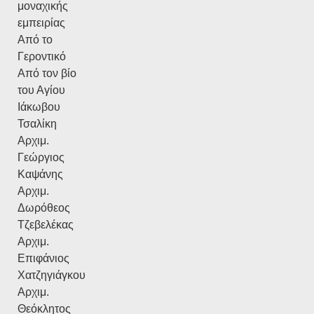
μοναχικής
εμπειρίας
Από το
Γεροντικό
Από τον βίο
του Αγίου
Ιάκωβου
Τσαλίκη
Αρχιμ.
Γεώργιος
Καψάνης
Αρχιμ.
Δωρόθεος
Τζεβελέκας
Αρχιμ.
Επιφάνιος
Χατζηγιάγκου
Αρχιμ.
Θεόκλητος