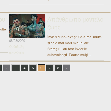
ου;
Απάνθρωπο μοντέλο
ζωής
ulte
Învieri duhovnicești Cele mai multe
08/08/2020
și cele mai mari minuni ale
Ορθόδοξη
Starețului au fost învierile
οικογένεια
duhovnicești. Foarte mulți…
«
...
4
5
6
7
8
»