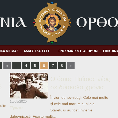
ΙΚΆ ΜΕ ΜΑΣ
ΆΛΛΕΣ ΓΛΏΣΣΕΣ
ΕΝΣΩΜΆΤΩΣΗ ΆΡΘΡΩΝ
ΕΠΙΚΟΙΝ
«
...
4
5
6
7
8
»
Ο όσιος Παΐσιος νέος
ό
σε δύσκολα χρόνια
Învieri duhovnicești Cele mai multe
10/08/2020
și cele mai mari minuni ale
ulte
Γέροντες
Starețului au fost învierile
duhovnicești. Foarte mulți…