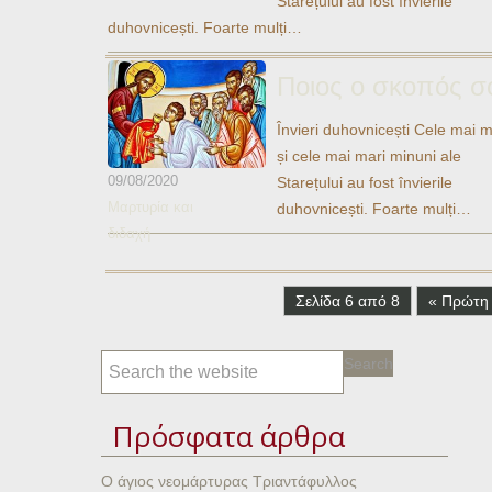
Starețului au fost învierile
Ηχητικά
duhovnicești. Foarte mulți…
Ποιος ο σκοπός σ
Învieri duhovnicești Cele mai m
și cele mai mari minuni ale
09/08/2020
Starețului au fost învierile
Μαρτυρία και
duhovnicești. Foarte mulți…
διδαχή
Σελίδα 6 από 8
« Πρώτη
Πρόσφατα άρθρα
Ο άγιος νεομάρτυρας Τριαντάφυλλος