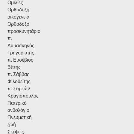
Ομιλίες
Ορθόδοξη
οικογένεια
Ορθόδοξο
προσκυνητάριο
π.
Δαμασκηνός
Γρηγοριάτης
π. Ευσέβιος
Βίττης
π. Σάββας
Φιλοθεΐτης
π. Συμεών
Κραγιόπουλος
Πατερικό
ανθολόγιο
Πνευματική
ζωή
Σκέψεις-