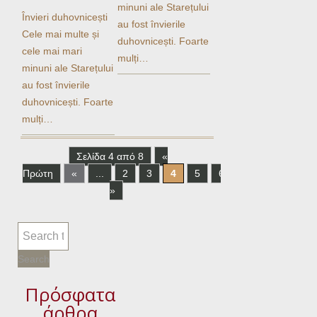
minuni ale Starețului
Învieri duhovnicești
au fost învierile
Cele mai multe și
duhovnicești. Foarte
cele mai mari
mulți…
minuni ale Starețului
au fost învierile
duhovnicești. Foarte
mulți…
Σελίδα 4 από 8
«
Πρώτη
«
...
2
3
4
5
6
...
»
Τελε
»
Πρόσφατα
άρθρα