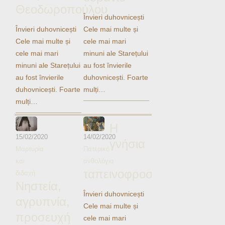
Ηχητικά
Θεοδωροπούλου
Învieri duhovnicești
Învieri duhovnicești
Cele mai multe și
Cele mai multe și
cele mai mari
cele mai mari
minuni ale Starețului
minuni ale Starețului
au fost învierile
au fost învierile
duhovnicești. Foarte
duhovnicești. Foarte
mulți…
mulți…
Η
15/02/2020
14/02/2020
γνήσια
Μαρτυρία
Πατερικό
και
ανθολόγιο
ταπεινοφροσύνη
διδαχή
Νηστεία,
Învieri duhovnicești
αγρυπνία,
Cele mai multe și
προσευχή
cele mai mari