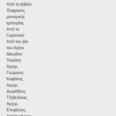
Από το βιβλίο
'Εκφρασις
μοναχικής
εμπειρίας
Από το
Γεροντικό
Από τον βίο
του Αγίου
Ιάκωβου
Τσαλίκη
Αρχιμ.
Γεώργιος
Καψάνης
Αρχιμ.
Δωρόθεος
Τζεβελέκας
Αρχιμ.
Επιφάνιος