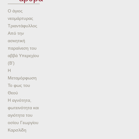
Ο άγιος
νεομάρτυρας
Τριαντάφυλλος
Από την
ασκητική
παραίνεση του
αββά Υπερεχίου
(Β’)
Η
Μεταμόρφωση
Το φως του
Θεού
Η αγνότητα,
φωτεινότητα και
αγιότητα του
οσίου Γεωργίου
Καρσλίδη