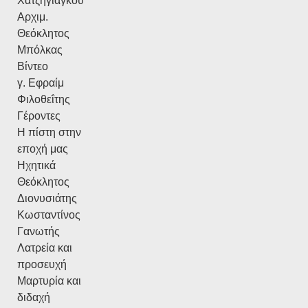
Χατζηγιάγκου
Αρχιμ.
Θεόκλητος
Μπόλκας
Βίντεο
γ. Εφραίμ
Φιλοθεΐτης
Γέροντες
Η πίστη στην
εποχή μας
Ηχητικά
Θεόκλητος
Διονυσιάτης
Κωσταντίνος
Γανωτής
Λατρεία και
προσευχή
Μαρτυρία και
διδαχή