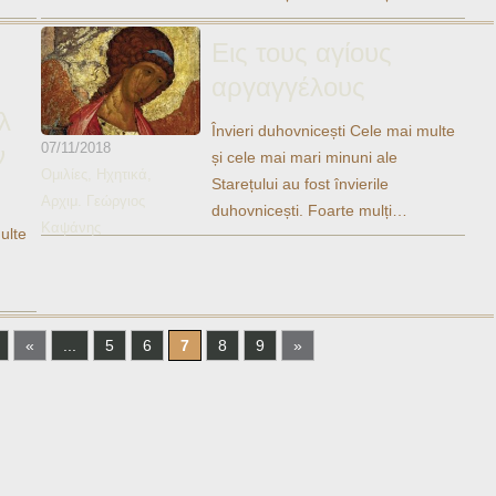
Εις τους αγίους
αργαγγέλους
λ
Învieri duhovnicești Cele mai multe
07/11/2018
ν
și cele mai mari minuni ale
Ομιλίες
,
Ηχητικά
,
Starețului au fost învierile
Αρχιμ. Γεώργιος
duhovnicești. Foarte mulți…
Καψάνης
ulte
«
...
5
6
7
8
9
»