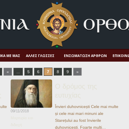
ΙΚΆ ΜΕ ΜΑΣ
ΆΛΛΕΣ ΓΛΏΣΣΕΣ
ΕΝΣΩΜΆΤΩΣΗ ΆΡΘΡΩΝ
ΕΠΙΚΟΙΝ
«
...
5
6
7
8
9
»
Ο δρόμος της
ς
ευτυχίας
ulte
Învieri duhovnicești Cele mai multe
09/11/2018
și cele mai mari minuni ale
Μαρτυρία και
Starețului au fost învierile
διδαχή
duhovnicești. Foarte mulți…