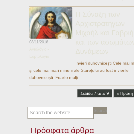
Ηχητικά
Η Σύναξη των
Αρχιστρατήγων
Μιχαήλ και Γαβριή
και των ασωμάτω
08/11/2018
Αγιολόγιο -
Δυνάμεων
Εορτολόγιο
Învieri duhovnicești Cele mai m
și cele mai mari minuni ale Starețului au fost învierile
duhovnicești. Foarte mulți…
Σελίδα 7 από 9
« Πρώτη
Πρόσφατα άρθρα