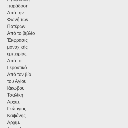
παράδοση
Από την
Φωνή των
Πατέρων
Από το βιβλίο
'Εκφρασις
μοναχικής
εμπειρίας
Από το
Γεροντικό
Από τον βίο
του Αγίου
Ιάκωβου
Τσαλίκη
Αρχιμ.
Γεώργιος
Καψάνης
Αρχιμ.