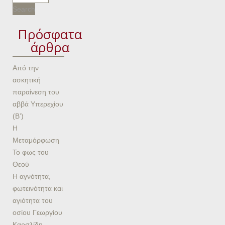
Πρόσφατα
άρθρα
Από την
ασκητική
παραίνεση του
αββά Υπερεχίου
(Β’)
Η
Μεταμόρφωση
Το φως του
Θεού
Η αγνότητα,
φωτεινότητα και
αγιότητα του
οσίου Γεωργίου
Καρσλίδη