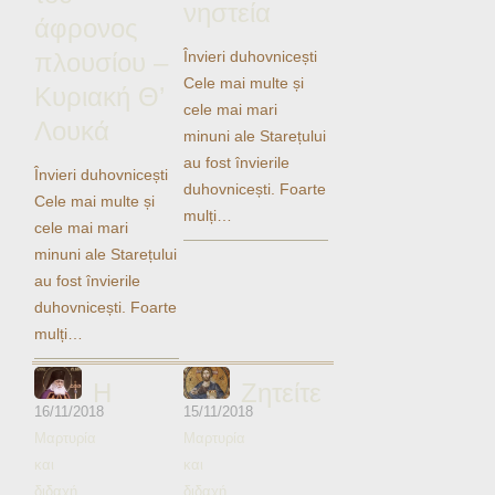
νηστεία
Ηχητικά
άφρονος
πλουσίου –
Învieri duhovnicești
Cele mai multe și
Κυριακή Θ’
cele mai mari
Λουκά
minuni ale Starețului
au fost învierile
Învieri duhovnicești
duhovnicești. Foarte
Cele mai multe și
mulți…
cele mai mari
minuni ale Starețului
au fost învierile
duhovnicești. Foarte
mulți…
Η
Ζητείτε
16/11/2018
15/11/2018
Μαρτυρία
Μαρτυρία
και
και
διδαχή
διδαχή