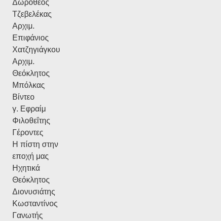
Δωρόθεος
Τζεβελέκας
Αρχιμ.
Επιφάνιος
Χατζηγιάγκου
Αρχιμ.
Θεόκλητος
Μπόλκας
Βίντεο
γ. Εφραίμ
Φιλοθεΐτης
Γέροντες
Η πίστη στην
εποχή μας
Ηχητικά
Θεόκλητος
Διονυσιάτης
Κωσταντίνος
Γανωτής