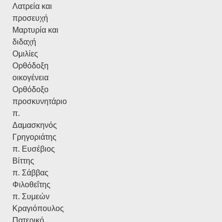
Λατρεία και
προσευχή
Μαρτυρία και
διδαχή
Ομιλίες
Ορθόδοξη
οικογένεια
Ορθόδοξο
προσκυνητάριο
π.
Δαμασκηνός
Γρηγοριάτης
π. Ευσέβιος
Βίττης
π. Σάββας
Φιλοθεΐτης
π. Συμεών
Κραγιόπουλος
Πατερικό