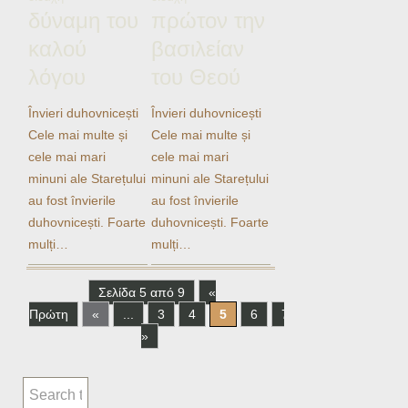
δύναμη του
πρώτον την
καλού
βασιλείαν
λόγου
του Θεού
Învieri duhovnicești
Învieri duhovnicești
Cele mai multe și
Cele mai multe și
cele mai mari
cele mai mari
minuni ale Starețului
minuni ale Starețului
au fost învierile
au fost învierile
duhovnicești. Foarte
duhovnicești. Foarte
mulți…
mulți…
Σελίδα 5 από 9
«
Πρώτη
«
...
3
4
5
6
7
...
»
Τελε
»