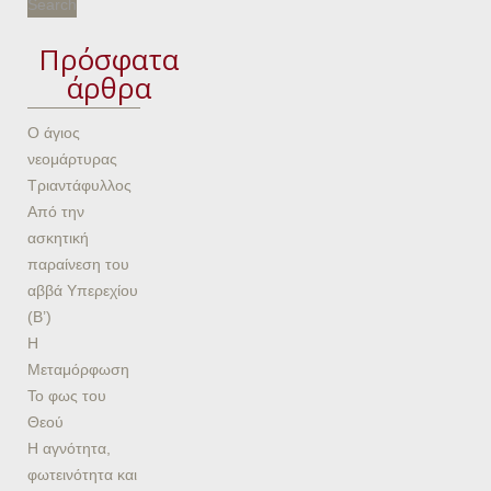
Πρόσφατα
άρθρα
Ο άγιος
νεομάρτυρας
Τριαντάφυλλος
Από την
ασκητική
παραίνεση του
αββά Υπερεχίου
(Β’)
Η
Μεταμόρφωση
Το φως του
Θεού
Η αγνότητα,
φωτεινότητα και