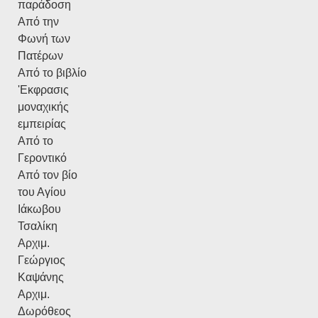
παράδοση
Από την
Φωνή των
Πατέρων
Από το βιβλίο
'Εκφρασις
μοναχικής
εμπειρίας
Από το
Γεροντικό
Από τον βίο
του Αγίου
Ιάκωβου
Τσαλίκη
Αρχιμ.
Γεώργιος
Καψάνης
Αρχιμ.
Δωρόθεος