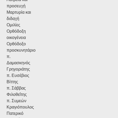
προσευχή
Μαρτυρία και
διδαχή
Ομιλίες
Ορθόδοξη
οικογένεια
Ορθόδοξο
προσκυνητάριο
π.
Δαμασκηνός
Γρηγοριάτης
π. Ευσέβιος
Βίττης
π. Σάββας
Φιλοθεΐτης
π. Συμεών
Κραγιόπουλος
Πατερικό