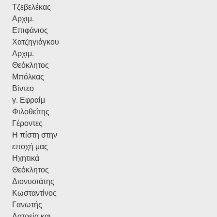
Τζεβελέκας
Αρχιμ.
Επιφάνιος
Χατζηγιάγκου
Αρχιμ.
Θεόκλητος
Μπόλκας
Βίντεο
γ. Εφραίμ
Φιλοθεΐτης
Γέροντες
Η πίστη στην
εποχή μας
Ηχητικά
Θεόκλητος
Διονυσιάτης
Κωσταντίνος
Γανωτής
Λατρεία και