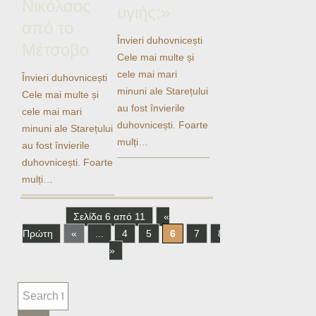
Νικόλαος
υγιής;»
από το
Învieri duhovnicești
Μέτσοβο
Cele mai multe și
cele mai mari
Învieri duhovnicești
minuni ale Starețului
Cele mai multe și
au fost învierile
cele mai mari
duhovnicești. Foarte
minuni ale Starețului
mulți…
au fost învierile
duhovnicești. Foarte
mulți…
Σελίδα 6 από 11
«
Πρώτη
«
...
4
5
6
7
8
...
»
Τελε
»