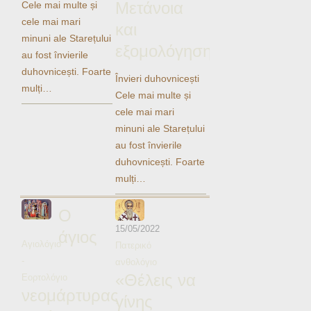
Mετάνοια
Cele mai multe și
Ηχητικά
cele mai mari
και
minuni ale Starețului
εξομολόγηση
au fost învierile
duhovnicești. Foarte
Învieri duhovnicești
mulți…
Cele mai multe și
cele mai mari
minuni ale Starețului
au fost învierile
duhovnicești. Foarte
mulți…
Ο
15/05/2022
άγιος
Αγιολόγιο
Πατερικό
-
ανθολόγιο
«Θέλεις να
Εορτολόγιο
νεομάρτυρας
γίνης