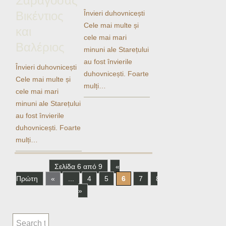
Σαραγόσας
Βικέντιος
Învieri duhovnicești
Cele mai multe și
και
cele mai mari
Βαλέριος
minuni ale Starețului
au fost învierile
Învieri duhovnicești
duhovnicești. Foarte
Cele mai multe și
mulți…
cele mai mari
minuni ale Starețului
au fost învierile
duhovnicești. Foarte
mulți…
Σελίδα 6 από 9
«
Πρώτη
«
...
4
5
6
7
8
...
»
Τελε
»