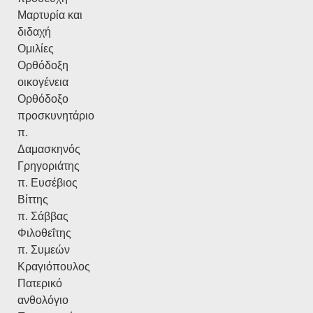
Μαρτυρία και
διδαχή
Ομιλίες
Ορθόδοξη
οικογένεια
Ορθόδοξο
προσκυνητάριο
π.
Δαμασκηνός
Γρηγοριάτης
π. Ευσέβιος
Βίττης
π. Σάββας
Φιλοθεΐτης
π. Συμεών
Κραγιόπουλος
Πατερικό
ανθολόγιο