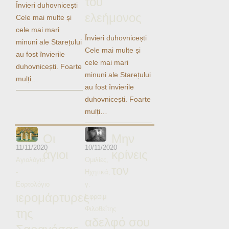
του
Ηχητικά
Învieri duhovnicești
ελεήμονος
Cele mai multe și
cele mai mari
Învieri duhovnicești
minuni ale Starețului
Cele mai multe și
au fost învierile
cele mai mari
duhovnicești. Foarte
minuni ale Starețului
mulți…
au fost învierile
duhovnicești. Foarte
mulți…
Οι
Μην
11/11/2020
10/11/2020
άγιοι
κρίνεις
Αγιολόγιο
Ομιλίες
,
τον
-
Ηχητικά
,
Εορτολόγιο
γ.
ιερομάρτυρες
Εφραίμ
Φιλοθεΐτης
της
αδελφό σου