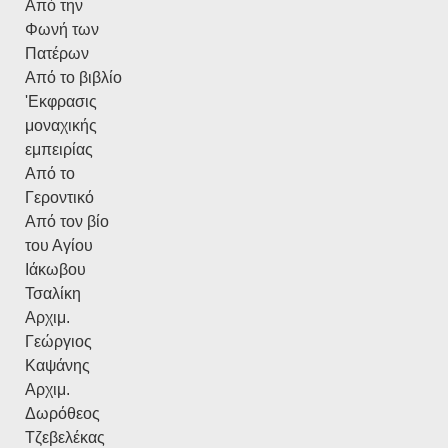
Από την
Φωνή των
Πατέρων
Από το βιβλίο
'Εκφρασις
μοναχικής
εμπειρίας
Από το
Γεροντικό
Από τον βίο
του Αγίου
Ιάκωβου
Τσαλίκη
Αρχιμ.
Γεώργιος
Καψάνης
Αρχιμ.
Δωρόθεος
Τζεβελέκας