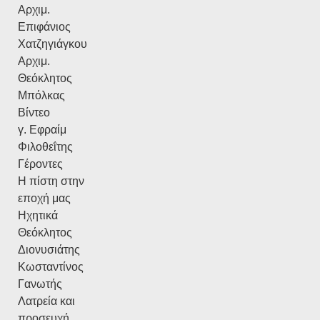
Αρχιμ.
Επιφάνιος
Χατζηγιάγκου
Αρχιμ.
Θεόκλητος
Μπόλκας
Βίντεο
γ. Εφραίμ
Φιλοθεΐτης
Γέροντες
Η πίστη στην
εποχή μας
Ηχητικά
Θεόκλητος
Διονυσιάτης
Κωσταντίνος
Γανωτής
Λατρεία και
προσευχή