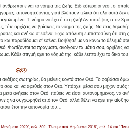
 άνθρωποι είναι το νόημα της ζωής. Ειδικότερα οι νέοι, οι οποίο
οριές, απογοητεύονται, γιατί βλέπουν τελικά ότι όλα αυτά δεν ε
 μεγαλωμένο. Τι νόημα να έχει έτσι η ζωή! Αν πιστέψεις στον Χρι
, τότε αρχίζεις να βρίσκεις το νόημα της ζωής. Να πεις δηλαδή:
γόρασες και ανήκω σ’ εσένα. Έχω απόλυτη εμπιστοσύνη ότι στη 
πο και παραδίδομαι σ’ εσένα. Βοήθησέ με να κάνω το θέλημά σο
Θεό. Φωτίζονται τα πράγματα, ανοίγουν τα μάτια σου, αρχίζεις να
ωμα. Κάθε στιγμή έχει το νόημά της, κάθε λεπτό έχει το δικό του
αι ανάξιος σωτηρίας, θα μείνεις κοντά στον Θεό. Το φοβάσαι όμ
νο σου και να αφεθείς στον Θεό. Υπάρχει μέσα σου μηχανισμός
τι μετά ανήκεις στον Θεό, παύεις να είσαι αυτονομημένος, να αν
ανείς να συγχωρηθεί από τον Θεό, αλλά θέλει να έχει την αίσθησ
ρατάει έτσι την αυτονομία του…
 Μηνύματα 2020”, σελ. 302, “Πνευματικά Μηνύματα 2018”, σελ. 14 και “Πνευ