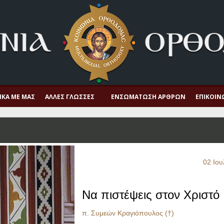
ΙΚΆ ΜΕ ΜΑΣ
ΆΛΛΕΣ ΓΛΏΣΣΕΣ
ΕΝΣΩΜΆΤΩΣΗ ΆΡΘΡΩΝ
ΕΠΙΚΟΙΝ
02 Ιου
Να πιστέψεις στον Χριστό
π. Συμεών Κραγιόπουλος (†)