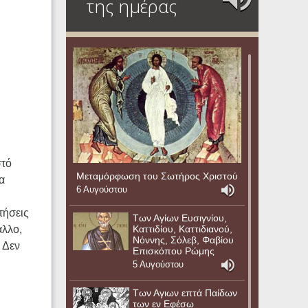
της ημέρας
στό
Μεταμόρφωση του Σωτήρος Χριστού
α
6 Αυγούστου
τήσεις
Των Αγίων Ευσιγνίου,
Καττιδίου, Καττιδιανού,
άλλο,
Νόννης, Σόλεβ, Φαβίου
. Δεν
Επισκόπου Ρώμης
5 Αυγούστου
Των Αγιων επτά Παίδων
των εν Εφέσω