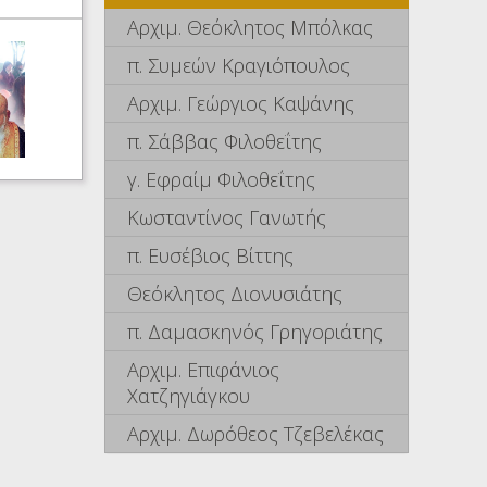
Αρχιμ. Θεόκλητος Μπόλκας
π. Συμεών Κραγιόπουλος
Αρχιμ. Γεώργιος Καψάνης
π. Σάββας Φιλοθεΐτης
γ. Εφραίμ Φιλοθεΐτης
Κωσταντίνος Γανωτής
π. Ευσέβιος Βίττης
Θεόκλητος Διονυσιάτης
π. Δαμασκηνός Γρηγοριάτης
Αρχιμ. Επιφάνιος
Χατζηγιάγκου
Αρχιμ. Δωρόθεος Τζεβελέκας