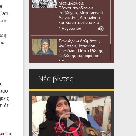
Μαξιμιλιανού,
ι
Εξακουστωδιανού,
Ιαμβλίχου, Μαρτινιανού,
ίναι
Διονυσίου, Αντωνίνου
στό
και Κωνσταντίνου κ.ά.
4 Αυγούστου
ζωή
Των Αγίων Δαλμάτου,
υ».
Φαύστου, Ισαακίου,
Στεφάνου Πάπα Ρώμης,
Σαλώμης μυροφόρου
κ.ά.
3 Αυγούστου
Νέα βίντεο
ως
 που
ήκεις
η ότι
ματικά