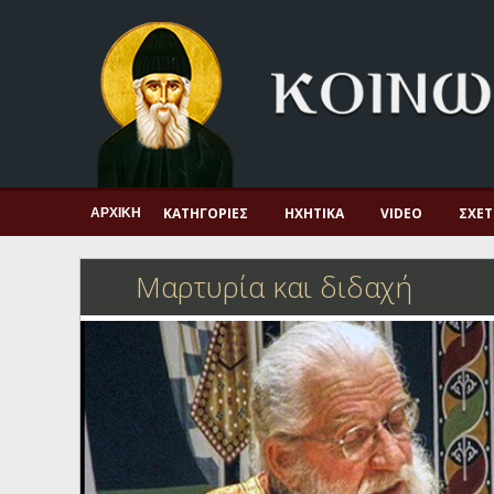
Αρχική
Πνευματική ζωή
Μαρτυρία και διδαχή
Λατρεία και προσευχή
Πατερικό ανθολόγιο
ΚΑΤΗΓΟΡΊΕΣ
ΗΧΗΤΙΚΆ
VIDEO
ΣΧΕΤ
ΑΡΧΙΚΉ
Αγιολόγιο – Εορτολόγιο
Μαρτυρία και διδαχή
Γέροντες
Η πίστη στην εποχή μας
Ορθόδοξη οικογένεια
Ορθόδοξο προσκυνητάριο
Σκέψεις-προβληματισμοί