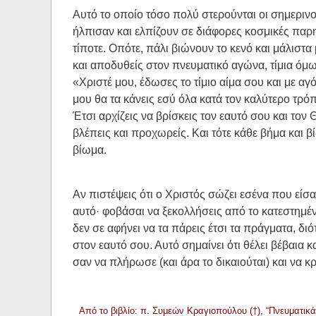
Αυτό το οποίο τόσο πολύ στερούνται οι σημερινοί
ήλπισαν και ελπίζουν σε διάφορες κοσμικές παρηγ
τίποτε. Οπότε, πάλι βιώνουν το κενό και μάλιστα
και αποδυθείς στον πνευματικό αγώνα, τίμια όμως
«Χριστέ μου, έδωσες το τίμιο αίμα σου και με α
μου θα τα κάνεις εσύ όλα κατά τον καλύτερο τρό
Έτσι αρχίζεις να βρίσκεις τον εαυτό σου και τον 
βλέπεις και προχωρείς. Και τότε κάθε βήμα και βί
βίωμα.
Αν πιστέψεις ότι ο Χριστός σώζει εσένα που είσ
αυτό· φοβάσαι να ξεκολλήσεις από το κατεστημέ
δεν σε αφήνει να τα πάρεις έτσι τα πράγματα, διό
στον εαυτό σου. Αυτό σημαίνει ότι θέλει βέβαια κ
σαν να πλήρωσε (και άρα το δικαιούται) και να κ
Από το βιβλίο: π. Συμεών Κραγιοπούλου (†), “Πνευματικά