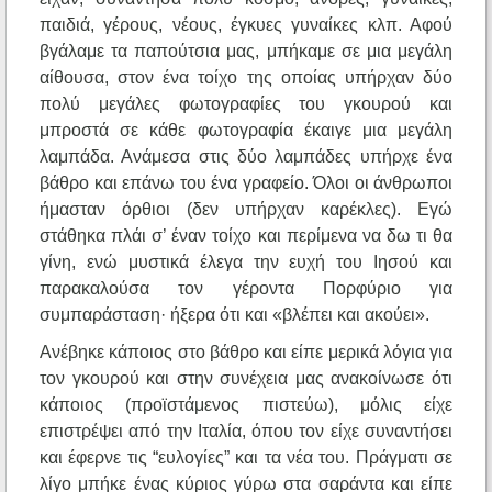
παιδιά, γέρους, νέους, έγκυες γυναίκες κλπ. Αφού
βγάλαμε τα παπούτσια μας, μπήκαμε σε μια μεγάλη
αίθουσα, στον ένα τοίχο της οποίας υπήρχαν δύο
πολύ μεγάλες φωτογραφίες του γκουρού και
μπροστά σε κάθε φωτογραφία έκαιγε μια μεγάλη
λαμπάδα. Ανάμεσα στις δύο λαμπάδες υπήρχε ένα
βάθρο και επάνω του ένα γραφείο. Όλοι οι άνθρωποι
ήμασταν όρθιοι (δεν υπήρχαν καρέκλες). Εγώ
στάθηκα πλάι σ’ έναν τοίχο και περίμενα να δω τι θα
γίνη, ενώ μυστικά έλεγα την ευχή του Ιησού και
παρακαλούσα τον γέροντα Πορφύριο για
συμπαράσταση· ήξερα ότι και «βλέπει και ακούει».
Ανέβηκε κάποιος στο βάθρο και είπε μερικά λόγια για
τον γκουρού και στην συνέχεια μας ανακοίνωσε ότι
κάποιος (προϊστάμενος πιστεύω), μόλις είχε
επιστρέψει από την Ιταλία, όπου τον είχε συναντήσει
και έφερνε τις “ευλογίες” και τα νέα του. Πράγματι σε
λίγο μπήκε ένας κύριος γύρω στα σαράντα και είπε