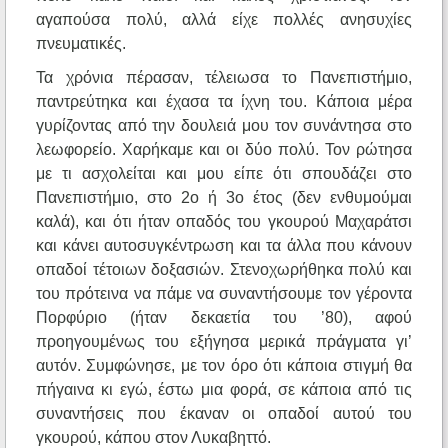
αγαπούσα πολύ, αλλά είχε πολλές ανησυχίες
πνευματικές.
Τα χρόνια πέρασαν, τέλειωσα το Πανεπιστήμιο,
παντρεύτηκα και έχασα τα ίχνη του. Κάποια μέρα
γυρίζοντας από την δουλειά μου τον συνάντησα στο
λεωφορείο. Χαρήκαμε και οι δύο πολύ. Τον ρώτησα
με τι ασχολείται και μου είπε ότι σπουδάζει στο
Πανεπιστήμιο, στο 2ο ή 3ο έτος (δεν ενθυμούμαι
καλά), και ότι ήταν οπαδός του γκουρού Μαχαράτσι
και κάνει αυτοσυγκέντρωση και τα άλλα που κάνουν
οπαδοί τέτοιων δοξασιών. Στενοχωρήθηκα πολύ και
του πρότεινα να πάμε να συναντήσουμε τον γέροντα
Πορφύριο (ήταν δεκαετία του ’80), αφού
προηγουμένως του εξήγησα μερικά πράγματα γι’
αυτόν. Συμφώνησε, με τον όρο ότι κάποια στιγμή θα
πήγαινα κι εγώ, έστω μια φορά, σε κάποια από τις
συναντήσεις που έκαναν οι οπαδοί αυτού του
γκουρού, κάπου στον Λυκαβηττό.