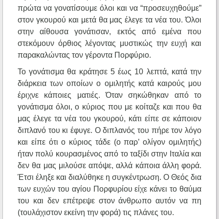
πρώτα να γονατίσουμε όλοι και να “προσευχηθούμε”
στον γκουρού και μετά θα μας έλεγε τα νέα του. Όλοι
στην αίθουσα γονάτισαν, εκτός από εμένα που
στεκόμουν όρθιος λέγοντας μυστικώς την ευχή και
παρακαλώντας τον γέροντα Πορφύριο.
Το γονάτισμα θα κράτησε 5 έως 10 λεπτά, κατά την
διάρκεια των οποίων ο ομιλητής κατά καιρούς μου
έριχνε κάποιες ματιές. Όταν σηκώθηκαν από το
γονάτισμα όλοι, ο κύριος που με κοίταζε και που θα
μας έλεγε τα νέα του γκουρού, κάτι είπε σε κάποιον
διπλανό του κι έφυγε. Ο διπλανός του πήρε τον λόγο
και είπε ότι ο κύριος τάδε (ο παρ’ ολίγον ομιλητής)
ήταν πολύ κουρασμένος από το ταξίδι στην Ιταλία και
δεν θα μας μιλούσε απόψε, αλλά κάποια άλλη φορά.
Έτσι έληξε και διαλύθηκε η συγκέντρωση. Ο Θεός δια
των ευχών του αγίου Πορφυρίου είχε κάνει το θαύμα
του και δεν επέτρεψε στον άνθρωπο αυτόν να πη
(τουλάχιστον εκείνη την φορά) τις πλάνες του.