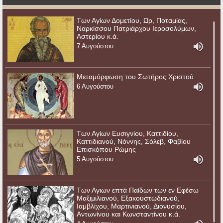
Των Αγίων Δομετίου, Ωρ, Ποταμίας,
Ναρκίσσου Πατριάρχου Ιεροσολύμων,
Αστερίου κ.ά.
7 Αυγούστου
Μεταμόρφωση του Σωτήρος Χριστού
6 Αυγούστου
Των Αγίων Ευσιγνίου, Καττιδίου,
Καττιδιανού, Νόννης, Σόλεβ, Φαβίου
Επισκόπου Ρώμης
5 Αυγούστου
Των Αγιων επτά Παίδων των εν Εφέσω
Μαξιμιλιανού, Εξακουστωδιανού,
Ιαμβλίχου, Μαρτινιανού, Διονυσίου,
Αντωνίνου και Κωνσταντίνου κ.ά.