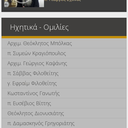
Ηχητικά - Ομιλίες
Αρχιμ. Θεόκλητος Μπόλκας
π. Συμεών Κραγιόπουλος
Αρχιμ. Γεώργιος Καψάνης
π. Σάββας Φιλοθεΐτης
γ. Εφραίμ Φιλοθεΐτης
Κωσταντίνος Γανωτής
π. Ευσέβιος Βίττης
Θεόκλητος Διονυσιάτης
π. Δαμασκηνός Γρηγοριάτης