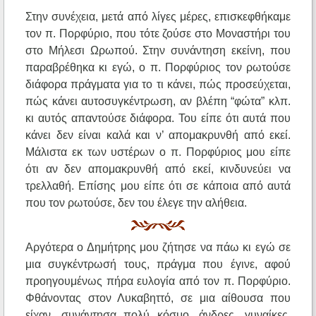
Στην συνέχεια, μετά από λίγες μέρες, επισκεφθήκαμε
τον π. Πορφύριο, που τότε ζούσε στο Μοναστήρι του
στο Μήλεσι Ωρωπού. Στην συνάντηση εκείνη, που
παραβρέθηκα κι εγώ, ο π. Πορφύριος τον ρωτούσε
διάφορα πράγματα για το τι κάνει, πώς προσεύχεται,
πώς κάνει αυτοσυγκέντρωση, αν βλέπη “φώτα” κλπ.
κι αυτός απαντούσε διάφορα. Του είπε ότι αυτά που
κάνει δεν είναι καλά και ν’ απομακρυνθή από εκεί.
Μάλιστα εκ των υστέρων ο π. Πορφύριος μου είπε
ότι αν δεν απομακρυνθή από εκεί, κινδυνεύει να
τρελλαθή. Επίσης μου είπε ότι σε κάποια από αυτά
που τον ρωτούσε, δεν του έλεγε την αλήθεια.
Αργότερα ο Δημήτρης μου ζήτησε να πάω κι εγώ σε
μια συγκέντρωσή τους, πράγμα που έγινε, αφού
προηγουμένως πήρα ευλογία από τον π. Πορφύριο.
Φθάνοντας στον Λυκαβηττό, σε μια αίθουσα που
είχαν, συνάντησα πολύ κόσμο, άνδρες, γυναίκες,