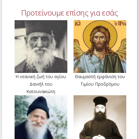
Προτείνουμε επίσης για εσάς
Η νεανική ζωή του αγίου
Θαυμαστή εμφάνιση του
Δανιήλ του
Τιμίου Προδρόμου
Κατουνακιώτη