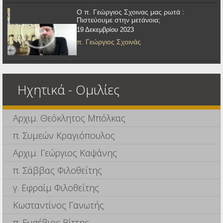
Ο π. Γεώργιος Σχοινας μας ρωτά :
Πιστεύουμε στην μετάνοια;
19 Δεκεμβρίου 2023
π. Γεώργιος Σχοινάς
Ηχητικά - Ομιλίες
Αρχιμ. Θεόκλητος Μπόλκας
π. Συμεών Κραγιόπουλος
Αρχιμ. Γεώργιος Καψάνης
π. Σάββας Φιλοθεΐτης
γ. Εφραίμ Φιλοθεΐτης
Κωσταντίνος Γανωτής
π. Ευσέβιος Βίττης