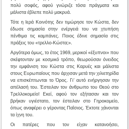
πολύ σοφός, αφού γνώριζε τόσα πράγματα και
μάλιστα έβλεπε πολύ μακρυά.
Τότε η Ιερά Κοινότης δεν τιμώρησε τον Κώστα, δεν
έδωσε σημασία στην ενέργειά του να χτυπήση
πένθιμα τις καμπάνες. Ποιος έδινε σημασία στις
πράξεις του «τρελλο-Κώστα;».
Αργότερα όμως, το έτος 1969, μερικοί «έξυπνοι» που
σκέφτονταν με κοσμικό τρόπο, θεωρούσαν όνειδος
την εμφάνιση του Κώστα στις Καρυές και μάλιστα
στους Ευρωπαίους που άρχισαν μετά την χιλιετηρίδα
να επισκέπτωνται το Όρος. Γι’ αυτό ενήργησαν την
απέλασή του. Έστειλαν τον άνθρωπο του Θεού στο
Τρελλοκομείο! Εκεί, αφού τον εξήτασαν και τον
βρήκαν υγιέστατο, τον έστειλαν στο Γηροκομείο,
όπως αναφέρει ο γέροντας Παΐσιος. Έκτοτε χάνονται
τα ίχνη του.
Οι πατέρες που τον είχαν κατανοήσει,