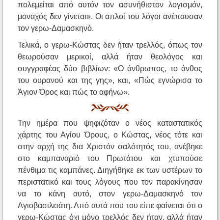
πολεμείται από αυτόν τον ασυνήθιστον λογισμόν,
μοναχός δεν γίνεται». Οι απλοί του λόγοι ανέπαυσαν
τον γερω-Δαμασκηνό.
Τελικά, ο γερω-Κώστας δεν ήταν τρελλός, όπως τον
θεωρούσαν μερικοί, αλλά ήταν θεολόγος και
συγγραφέας δύο βιβλίων: «Ο άνθρωπος, το άνθος
του ουρανού και της γης», και, «Πώς εγνώρισα το
Άγιον Όρος και πώς το αφήνω».
Την ημέρα που ψηφιζόταν ο νέος καταστατικός
χάρτης του Αγίου Όρους, ο Κώστας, νέος τότε και
στην αρχή της δια Χριστόν σαλότητός του, ανέβηκε
στο καμπαναριό του Πρωτάτου και χτυπούσε
πένθιμα τις καμπάνες. Διηγήθηκε εκ των υστέρων το
περιστατικό και τους λόγους που τον παρακίνησαν
να το κάνη αυτό, στον γερω-Δαμασκηνό τον
Αγιοβασιλειάτη. Από αυτά που του είπε φαίνεται ότι ο
γερω-Κώστας όχι μόνο τρελλός δεν ήταν, αλλά ήταν