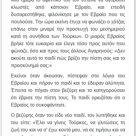
κλωστές από κάποιον Εβραίο, και επειδή
δυσαρεστήθηκε, φιλονίκησε με τον Εβραίο που τις
πουλούσε. Την ώρα εκείνη έτυχε να φωνάζει ο χότζας
επάνω στον μιναρέ την προσευχή του μεσημεριού
κατά τη συνήθεια των Τούρκων. Ο μιαρός Εβραίος
βρήκε τότε ευκαιρία και έλεγε τόσο προς αυτόν που
φώναζε, όσο και προς τους άλλους Αγαρηνούς: «Δεν
ακούτε αυτό το παιδί πώς βρίζει την πίστη σας και το
προσκύνημά σας;»
Εκείνοι όταν άκουσαν, πίστεψαν στα λόγια του
Εβραίου και πήραν το παιδί και το έδειραν αλύπητα.
Έπειτα το πήγαν στον βεζύρη και το κατηγορούσαν
ότι έβρισε την πίστη τους. Το παιδί ορκιζόταν ότι ο
Εβραίος το συκοφάντησε.
Ο βεζύρης όταν τον είδε νέο παιδί, τον λυπήθηκε και
του είπε: «Έλα να γίνεις Τούρκος, να γλιτώσεις τη
ζωή του και να σ’ έχω κοντά μου, να σε τιμήσω και να