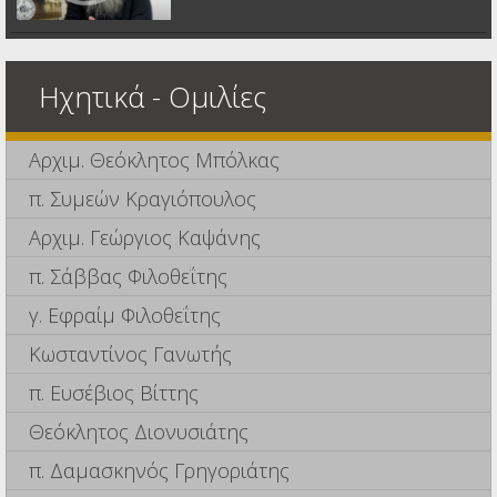
Ηχητικά - Ομιλίες
Αρχιμ. Θεόκλητος Μπόλκας
π. Συμεών Κραγιόπουλος
Αρχιμ. Γεώργιος Καψάνης
π. Σάββας Φιλοθεΐτης
γ. Εφραίμ Φιλοθεΐτης
Κωσταντίνος Γανωτής
π. Ευσέβιος Βίττης
Θεόκλητος Διονυσιάτης
π. Δαμασκηνός Γρηγοριάτης