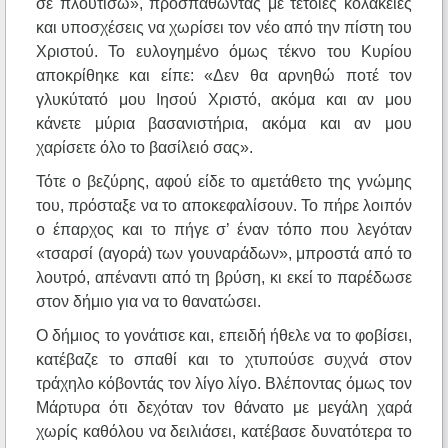
σε πλουτίσω», προσπαθώντας με τέτοιες κολακείες
και υποσχέσεις να χωρίσει τον νέο από την πίστη του
Χριστού. Το ευλογημένο όμως τέκνο του Κυρίου
αποκρίθηκε και είπε: «Δεν θα αρνηθώ ποτέ τον
γλυκύτατό μου Ιησού Χριστό, ακόμα και αν μου
κάνετε μύρια βασανιστήρια, ακόμα και αν μου
χαρίσετε όλο το βασίλειό σας».
Τότε ο βεζύρης, αφού είδε το αμετάθετο της γνώμης
του, πρόσταξε να το αποκεφαλίσουν. Το πήρε λοιπόν
ο έπαρχος και το πήγε σ’ έναν τόπο που λεγόταν
«τσαρσί (αγορά) των γουναράδων», μπροστά από το
λουτρό, απέναντι από τη βρύση, κι εκεί το παρέδωσε
στον δήμιο για να το θανατώσει.
Ο δήμιος το γονάτισε και, επειδή ήθελε να το φοβίσει,
κατέβαζε το σπαθί και το χτυπούσε συχνά στον
τράχηλο κόβοντάς τον λίγο λίγο. Βλέποντας όμως τον
Μάρτυρα ότι δεχόταν τον θάνατο με μεγάλη χαρά
χωρίς καθόλου να δειλιάσει, κατέβασε δυνατότερα το