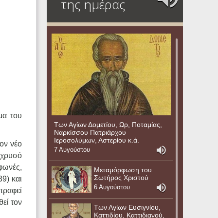
της ημέρας
μα του
Των Αγίων Δομετίου, Ωρ, Ποταμίας,
Ναρκίσσου Πατριάρχου
Ιεροσολύμων, Αστερίου κ.ά.
ον νέο
7 Αυγούστου
 χρυσό
 φωνές,
Μεταμόρφωση του
Σωτήρος Χριστού
39) και
6 Αυγούστου
στραφεί
θεί τον
Των Αγίων Ευσιγνίου,
Καττιδίου, Καττιδιανού,