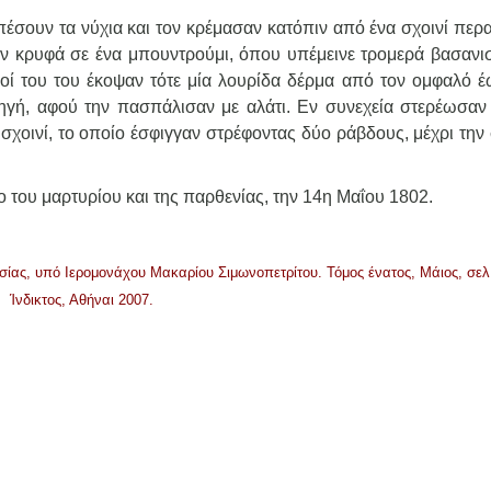
πέσουν τα νύχια και τον κρέμασαν κατόπιν από ένα σχοινί περ
αν κρυφά σε ένα μπουντρούμι, όπου υπέμεινε τρομερά βασανισ
μιοί του του έκοψαν τότε μία λουρίδα δέρμα από τον ομφαλό έ
γή, αφού την πασπάλισαν με αλάτι. Εν συνεχεία στερέωσαν
χοινί, το οποίο έσφιγγαν στρέφοντας δύο ράβδους, μέχρι την 
του μαρτυρίου και της παρθενίας, την 14η Μαΐου 1802.
σίας, υπό Ιερομονάχου Μακαρίου Σιμωνοπετρίτου. Τόμος ένατος, Μάιος, σελ
Ίνδικτος, Αθήναι 2007.