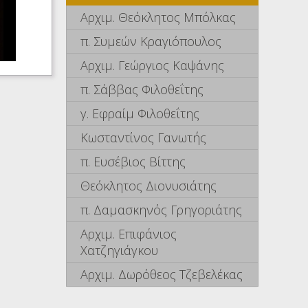
Αρχιμ. Θεόκλητος Μπόλκας
π. Συμεών Κραγιόπουλος
Αρχιμ. Γεώργιος Καψάνης
π. Σάββας Φιλοθεΐτης
γ. Εφραίμ Φιλοθεΐτης
Κωσταντίνος Γανωτής
π. Ευσέβιος Βίττης
Θεόκλητος Διονυσιάτης
π. Δαμασκηνός Γρηγοριάτης
Αρχιμ. Επιφάνιος
Χατζηγιάγκου
Αρχιμ. Δωρόθεος Τζεβελέκας