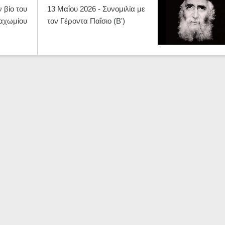
 βίο του
13 Μαΐου 2026 - Συνομιλία με
Παχωμίου
τον Γέροντα Παΐσιο (Β')