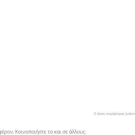
Ο άγιος νεομάρτυρας Ιωάνν
έρον; Κοινοποιήστε το και σε άλλους: