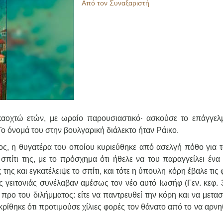
Από τον Συναξαριστή
καοχτώ ετών, με ωραίο παρουσιαστικό· ασκούσε το επάγγελ
 όνομά του στην βουλγαρική διάλεκτο ήταν Ράικο.
ος, η θυγατέρα του οποίου κυριεύθηκε από ασελγή πόθο για τ
 σπίτι της, με το πρόσχημα ότι ήθελε να του παραγγείλει ένα
της και εγκατέλειψε το σπίτι, και τότε η ύπουλη κόρη έβαλε τις
ης γειτονιάς συνέλαβαν αμέσως τον νέο αυτό Ιωσήφ (Γεν. κεφ. 
προ του διλήμματος: είτε να παντρευθεί την κόρη και να μετα
κρίθηκε ότι προτιμούσε χίλιες φορές τον θάνατο από το να αρνη