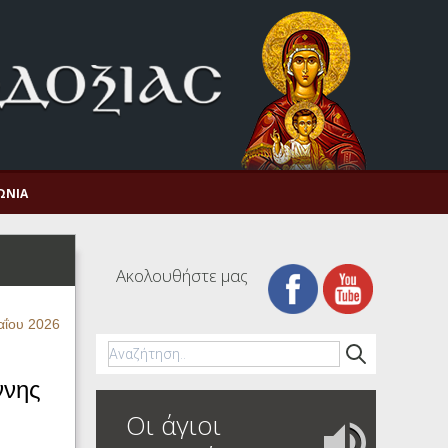
ΩΝΊΑ
Ακολουθήστε μας
αΐου 2026
ννης
Οι άγιοι