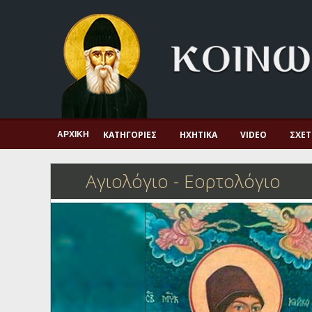
Αρχική
Πνευματική ζωή
Μαρτυρία και διδαχή
Λατρεία και προσευχή
Πατερικό ανθολόγιο
ΚΑΤΗΓΟΡΊΕΣ
ΗΧΗΤΙΚΆ
VIDEO
ΣΧΕΤ
ΑΡΧΙΚΉ
Αγιολόγιο – Εορτολόγιο
Αγιολόγιο - Εορτολόγιο
Γέροντες
Η πίστη στην εποχή μας
Ορθόδοξη οικογένεια
Ορθόδοξο προσκυνητάριο
Σκέψεις-προβληματισμοί