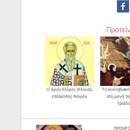
Προτείν
Ο άγιος Ελίγιος (Ελουά),
Το κοινοβιακ
επίσκοπος Νογιόν
στη μονή τη
Τριάδ
ΠΡΟΗΓ