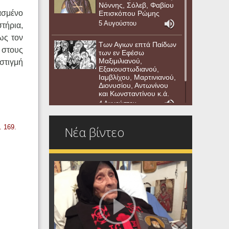
Νόννης, Σόλεβ, Φαβίου
ασμένο
Επισκόπου Ρώμης
5 Αυγούστου
τήρια,
ως τον
Των Αγιων επτά Παίδων
 στους
των εν Εφέσω
Μαξιμιλιανού,
στιγμή
Εξακουστωδιανού,
Ιαμβλίχου, Μαρτινιανού,
Διονυσίου, Αντωνίνου
και Κωνσταντίνου κ.ά.
4 Αυγούστου
. 169.
Νέα βίντεο