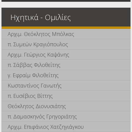
Ηχητικά - Ομιλίες
Αρχιμ. Θεόκλητος Μπόλκας
π. Συμεών Κραγιόπουλος
Αρχιμ. Γεώργιος Καψάνης
π. Σάββας Φιλοθεΐτης
γ. Εφραίμ Φιλοθεΐτης
Κωσταντίνος Γανωτής
π. Ευσέβιος Βίττης
Θεόκλητος Διονυσιάτης
π. Δαμασκηνός Γρηγοριάτης
Αρχιμ. Επιφάνιος Χατζηγιάγκου