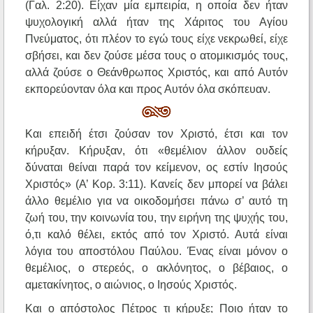
(Γαλ. 2:20). Είχαν μία εμπειρία, η οποία δεν ήταν
ψυχολογική αλλά ήταν της Χάριτος του Αγίου
Πνεύματος, ότι πλέον το εγώ τους είχε νεκρωθεί, είχε
σβήσει, και δεν ζούσε μέσα τους ο ατομικισμός τους,
αλλά ζούσε ο Θεάνθρωπος Χριστός, και από Αυτόν
εκπορεύονταν όλα και προς Αυτόν όλα σκόπευαν.
Και επειδή έτσι ζούσαν τον Χριστό, έτσι και τον
κήρυξαν. Κήρυξαν, ότι «θεμέλιον άλλον ουδείς
δύναται θείναι παρά τον κείμενον, ος εστίν Ιησούς
Χριστός» (Α’ Κορ. 3:11). Κανείς δεν μπορεί να βάλει
άλλο θεμέλιο για να οικοδομήσει πάνω σ’ αυτό τη
ζωή του, την κοινωνία του, την ειρήνη της ψυχής του,
ό,τι καλό θέλει, εκτός από τον Χριστό. Αυτά είναι
λόγια του αποστόλου Παύλου. Ένας είναι μόνον ο
θεμέλιος, ο στερεός, ο ακλόνητος, ο βέβαιος, ο
αμετακίνητος, ο αιώνιος, ο Ιησούς Χριστός.
Και ο απόστολος Πέτρος τι κήρυξε; Ποιο ήταν το