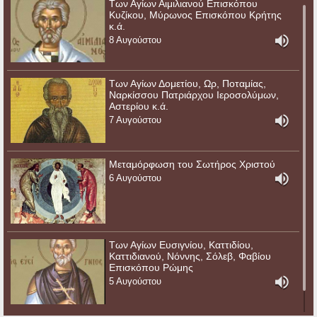
Των Αγίων Αιμιλιανού Επισκόπου
Κυζίκου, Μύρωνος Επισκόπου Κρήτης
κ.ά.
8 Αυγούστου
Των Αγίων Δομετίου, Ωρ, Ποταμίας,
Ναρκίσσου Πατριάρχου Ιεροσολύμων,
Αστερίου κ.ά.
7 Αυγούστου
Μεταμόρφωση του Σωτήρος Χριστού
6 Αυγούστου
Των Αγίων Ευσιγνίου, Καττιδίου,
Καττιδιανού, Νόννης, Σόλεβ, Φαβίου
Επισκόπου Ρώμης
5 Αυγούστου