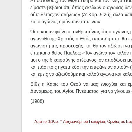
Αποστόλους, τον Μέγα Πέτρο και τον Μέγα Παύλο
είμαστε βέβαιοι ότι, όπως εκείνων ο αγώνας δεν 
ούτε «έτρεχον αδήλως» (Α’ Κορ. 9:26), αλλά «επ
και ο αγώνας ημών των ταπεινών.
Όσο και αν φαίνεται ανθρωπίνως ότι ο αγώνας μ
αγωνοθέτης Χριστός ο Θεός οπωσδήποτε θα ενισ
αγωνιστή της προσευχής, και θα τον αξιώσει να 
είπε και ο θείος Παύλος: «Τον αγώνα τον καλόν η
μοι ο της δικαιοσύνης στέφανος, ον αποδώσει μοι 
και πάσι τοις ηγαπηκόσι την επιφάνειαν αυτού» (
και εμείς να αξιωθούμε και καλού αγώνα και καλ
Είθε η Χάρις του Θεού να μας ενισχύει και 
Δυνάμεως, του Αγίου Πνεύματος, για να γίνουμε 
(1988)
Από το βιβλίο: † Αρχιμανδρίτου Γεωργίου, Ομιλίες σε Εο