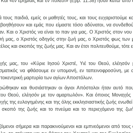
 Και «εν ερημίαις και εν πόλεσι» (Εβρ. 11:38) ήσαν κάτω από 
τους παιδιά, εμείς οι μαθητές τους, και τους ευχαριστούμε κ
βοηθήσουν και εμάς που είμαστε τόσο αδύνατοι, να συνδεθού
αν. Και ο Χριστός να είναι το παν για μας. Ο Χριστός στον νου
σή μας, ο Χριστός οδηγός στην ζωή μας, ο Χριστός φως των 
έλος και σκοπός της ζωής μας. Και αν έτσι πολιτευθούμε, τότε 
χής μας, του «Κύριε Ιησού Χριστέ, Υιέ του Θεού, ελέησόν 
σματικός να φθάσουμε εν υπομονή, εν ταπεινοφροσύνη, με 
ιστοκεντρική μαρτυρία των αγίων Αποστόλων.
ταυρώθηκαν και θυσιάστηκαν οι άγιοι Απόστολοι ήταν αυτό που
 του Θεού, ελέησόν με τον αμαρτωλόν». Και όποιος Μοναχός
υχής της ευλογημένης και της όλης εκκλησιαστικής ζωής ενωθεί
ν σκοπό της ζωής και το πνεύμα και το περιεχόμενο της ζω
ζόμενοι σήμερα και παρακινούμενοι και εμπνεόμενοι από τους 