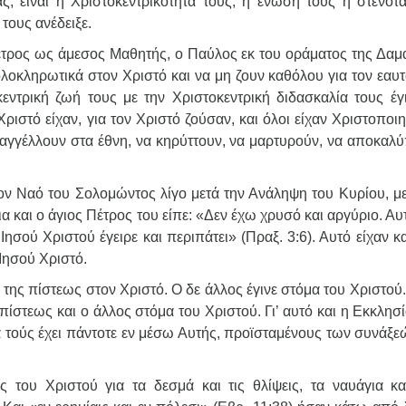
, είναι η Χριστοκεντρικότητά τους, η ένωσή τους η στενότα
τους ανέδειξε.
έτρος ως άμεσος Μαθητής, ο Παύλος εκ του οράματος της Δαμ
λοκληρωτικά στον Χριστό και να μη ζουν καθόλου για τον εαυτ
εντρική ζωή τους με την Χριστοκεντρική διδασκαλία τους έγι
ιστό είχαν, για τον Χριστό ζούσαν, και όλοι είχαν Χριστοποιηθ
αγγέλλουν στα έθνη, να κηρύττουν, να μαρτυρούν, να αποκαλύ
ν Ναό του Σολομώντος λίγο μετά την Ανάληψη του Κυρίου, με
 και ο άγιος Πέτρος του είπε: «Δεν έχω χρυσό και αργύριο. Αυ
ησού Χριστού έγειρε και περιπάτει» (Πραξ. 3:6). Αυτό είχαν κ
 Ιησού Χριστό.
ο της πίστεως στον Χριστό. Ο δε άλλος έγινε στόμα του Χριστού.
πίστεως και ο άλλος στόμα του Χριστού. Γι’ αυτό και η Εκκλησ
σία τούς έχει πάντοτε εν μέσω Αυτής, προϊσταμένους των συνάξ
του Χριστού για τα δεσμά και τις θλίψεις, τα ναυάγια κα