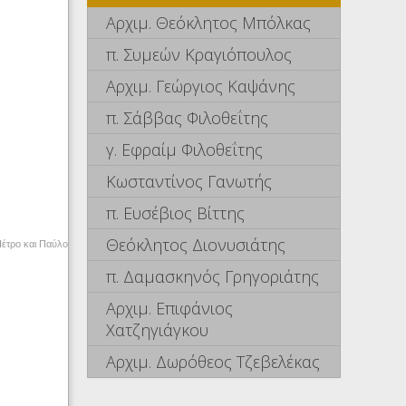
Αρχιμ. Θεόκλητος Μπόλκας
π. Συμεών Κραγιόπουλος
Αρχιμ. Γεώργιος Καψάνης
π. Σάββας Φιλοθεΐτης
γ. Εφραίμ Φιλοθεΐτης
Κωσταντίνος Γανωτής
π. Ευσέβιος Βίττης
Θεόκλητος Διονυσιάτης
Πέτρο και Παύλο
π. Δαμασκηνός Γρηγοριάτης
Αρχιμ. Επιφάνιος
Χατζηγιάγκου
Αρχιμ. Δωρόθεος Τζεβελέκας