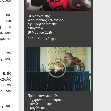
διαρκή
αι τους
Οι διδαχές της
γερόντισσας Γαλακτίας
με και
της Κρήτης για την
 μας, ο
οικογένεια
ματιών
19 Μαρτίου 2025
είμαστε
Ράδιο Χρηστότητα
με τον
αγώνα,
 εμείς
 καλώς
 με τον
ής των
Ποιά οικογενεια ; Οι
σύγχρονες προκλήσεις
στον θεσμό της
αγίους
οικογένειας