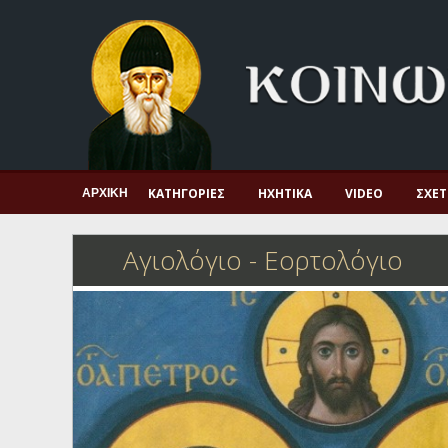
Αρχική
Πνευματική ζωή
Μαρτυρία και διδαχή
Λατρεία και προσευχή
Πατερικό ανθολόγιο
ΚΑΤΗΓΟΡΊΕΣ
ΗΧΗΤΙΚΆ
VIDEO
ΣΧΕΤ
ΑΡΧΙΚΉ
Αγιολόγιο – Εορτολόγιο
Αγιολόγιο - Εορτολόγιο
Γέροντες
Η πίστη στην εποχή μας
Ορθόδοξη οικογένεια
Ορθόδοξο προσκυνητάριο
Σκέψεις-προβληματισμοί