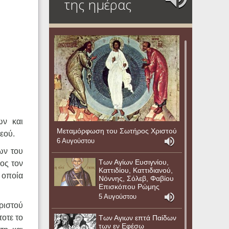
της ημέρας
ων και
Μεταμόρφωση του Σωτήρος Χριστού
εού.
6 Αυγούστου
ων του
Των Αγίων Ευσιγνίου,
ος τον
Καττιδίου, Καττιδιανού,
 οποία
Νόννης, Σόλεβ, Φαβίου
Επισκόπου Ρώμης
5 Αυγούστου
Χριστού
τοτε το
Των Αγιων επτά Παίδων
των εν Εφέσω