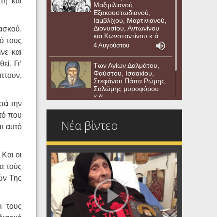
τη και
Μαξιμιλιανού,
Εξακουστωδιανού,
Ιαμβλίχου, Μαρτινιανού,
Διονυσίου, Αντωνίνου
ασκού.
και Κωνσταντίνου κ.ά.
ό τους
4 Αυγούστου
νε και
εί. Γι’
Των Αγίων Δαλμάτου,
Φαύστου, Ισαακίου,
πτουν,
Στεφάνου Πάπα Ρώμης,
Σαλώμης μυροφόρου
κ.ά.
τά την
3 Αυγούστου
τό που
Νέα βίντεο
αι αυτό
 Και οι
ία τούς
εών Της
ι τους