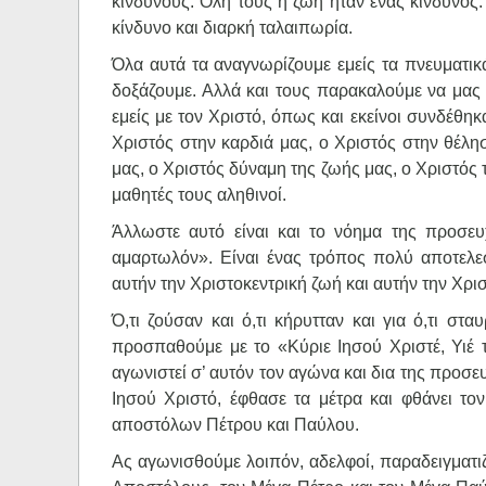
κινδύνους. Όλη τους η ζωή ήταν ένας κίνδυνος.
κίνδυνο και διαρκή ταλαιπωρία.
Όλα αυτά τα αναγνωρίζουμε εμείς τα πνευματικά 
δοξάζουμε. Αλλά και τους παρακαλούμε να μας 
εμείς με τον Χριστό, όπως και εκείνοι συνδέθηκ
Χριστός στην καρδιά μας, ο Χριστός στην θέλη
μας, ο Χριστός δύναμη της ζωής μας, ο Χριστός τ
μαθητές τους αληθινοί.
Άλλωστε αυτό είναι και το νόημα της προσευ
αμαρτωλόν». Είναι ένας τρόπος πολύ αποτελε
αυτήν την Χριστοκεντρική ζωή και αυτήν την Χρ
Ό,τι ζούσαν και ό,τι κήρυτταν και για ό,τι σ
προσπαθούμε με το «Κύριε Ιησού Χριστέ, Υιέ
αγωνιστεί σ’ αυτόν τον αγώνα και δια της προσε
Ιησού Χριστό, έφθασε τα μέτρα και φθάνει το
αποστόλων Πέτρου και Παύλου.
Ας αγωνισθούμε λοιπόν, αδελφοί, παραδειγματι