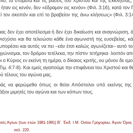
, τα στόματα και τις βάσεις του Χριστού και της Εκκλησίας, 
ήταν εις κενόν, δεν «έδραμον εις κενόν» (Φιλ. 3:16), κατά τον
ί τον σκοπόν και επί το βραβείον της άνω κλήσεως» (Φιλ. 3:14
ας δεν έχει αποτέλεσμα ή δεν έχει δικαίωση και αναγνώριση, 
χύσει και θα τελειώσει κάθε ένα αγωνιστή της ευσεβείας, κά
μπορέσει και αυτός να πει –εάν έτσι καλώς αγωνίζεται– αυτό τ
γώνισμαι, τον δρόμον τετέλεκα, την πίστιν τετήρηκα· λοιπόν απ
ο Κύριος εν εκείνη τη ημέρα, ο δίκαιος κριτής, ου μόνον δε εμο
Τιμ. 4:7-8). Και εμείς αγαπούμε την επιφάνεια του Χριστού και 
ού τέλους του αγώνα μας.
εμάς να φερώμεθα όπως οι θείοι Απόστολοι υπό εκείνης της
άξιοι μιμητές του αγώνα και των κόπων τους.
ρτές Αγίων (των ετών 1981-1991) Β’. Έκδ. Ι.Μ. Οσίου Γρηγορίου, Άγιον Όρος
σελ. 220.