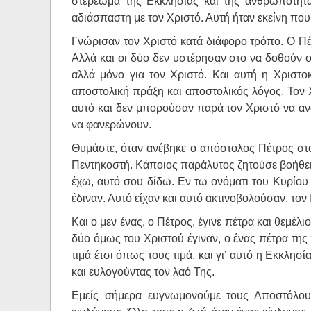
στερέωμα της Εκκλησίας και της ανθρωπότητας
αδιάσπαστη με τον Χριστό. Αυτή ήταν εκείνη που 
Γνώρισαν τον Χριστό κατά διάφορο τρόπο. Ο Π
Αλλά και οι δύο δεν υστέρησαν στο να δοθούν ο
αλλά μόνο για τον Χριστό. Και αυτή η Χριστοκ
αποστολική πράξη και αποστολικός λόγος. Τον Χρ
αυτό και δεν μπορούσαν παρά τον Χριστό να αν
να φανερώνουν.
Θυμάστε, όταν ανέβηκε ο απόστολος Πέτρος στο
Πεντηκοστή. Κάποιος παράλυτος ζητούσε βοήθεια
έχω, αυτό σου δίδω. Εν τω ονόματι του Κυρίου Ι
έδιναν. Αυτό είχαν και αυτό ακτινοβολούσαν, τον
Και ο μεν ένας, ο Πέτρος, έγινε πέτρα και θεμέλι
δύο όμως του Χριστού έγιναν, ο ένας πέτρα της 
τιμά έτσι όπως τους τιμά, και γι’ αυτό η Εκκλη
και ευλογούντας τον λαό Της.
Εμείς σήμερα ευγνωμονούμε τους Αποστόλους 