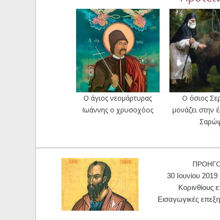
Ο άγιος νεομάρτυρας
Ο όσιος Σε
Ιωάννης ο χρυσοχόος
μονάζει στην 
Σαρώ
ΠΡΟΗΓ
30 Ιουνίου 2019
Κορινθίους ε
Εισαγωγικές επεξη