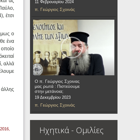
και ας
11 Φεβρουαρίου 2024
 Παύλο,
π. Γεώργιος Σχοινάς
), έτσι
όμως ο
θε ένα
ο οποίο
όκειταί
ί, αλλά
θέλουμε
Ο π. Γεώργιος Σχοινας
μας ρωτά : Πιστεύουμε
 άλλης
στην μετάνοια;
19 Δεκεμβρίου 2023
π. Γεώργιος Σχοινάς
Ηχητικά - Ομιλίες
 2016,