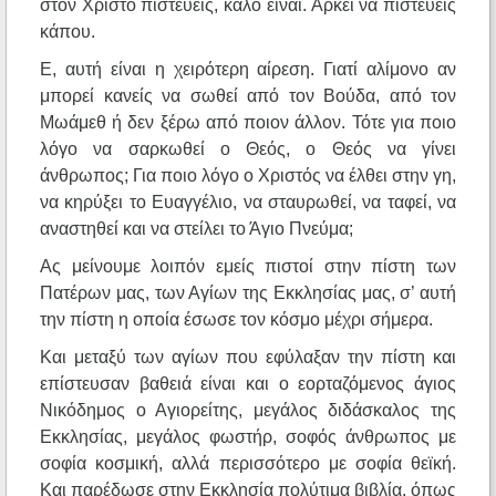
στον Χριστό πιστεύεις, καλό είναι. Αρκεί να πιστεύεις
κάπου.
Ε, αυτή είναι η χειρότερη αίρεση. Γιατί αλίμονο αν
μπορεί κανείς να σωθεί από τον Βούδα, από τον
Μωάμεθ ή δεν ξέρω από ποιον άλλον. Τότε για ποιο
λόγο να σαρκωθεί ο Θεός, ο Θεός να γίνει
άνθρωπος; Για ποιο λόγο ο Χριστός να έλθει στην γη,
να κηρύξει το Ευαγγέλιο, να σταυρωθεί, να ταφεί, να
αναστηθεί και να στείλει το Άγιο Πνεύμα;
Ας μείνουμε λοιπόν εμείς πιστοί στην πίστη των
Πατέρων μας, των Αγίων της Εκκλησίας μας, σ’ αυτή
την πίστη η οποία έσωσε τον κόσμο μέχρι σήμερα.
Και μεταξύ των αγίων που εφύλαξαν την πίστη και
επίστευσαν βαθειά είναι και ο εορταζόμενος άγιος
Νικόδημος ο Αγιορείτης, μεγάλος διδάσκαλος της
Εκκλησίας, μεγάλος φωστήρ, σοφός άνθρωπος με
σοφία κοσμική, αλλά περισσότερο με σοφία θεϊκή.
Και παρέδωσε στην Εκκλησία πολύτιμα βιβλία, όπως