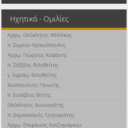
Ηχητικά - Ομιλίες
Αρχιμ. Θεόκλητος Μπόλκας
π. Συμεών Κραγιόπουλος
Αρχιμ. Γεώργιος Καψάνης
π. Σάββας Φιλοθεΐτης
γ. Εφραίμ Φιλοθεΐτης
Κωσταντίνος Γανωτής
π. Ευσέβιος Βίττης
Θεόκλητος Διονυσιάτης
π. Δαμασκηνός Γρηγοριάτης
Αρχιμ. Επιφάνιος Χατζηγιάγκου