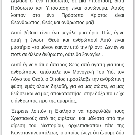
Δηλαδή σ’ ένα Πρόσωπο, σε μία Υπόσταση, διότι
Πρόσωπο και Υπόσταση είναι συνώνυμα. Αυτός
λοιπόν στο ένα Πρόσωπο Χριστός είναι
Θεάνθρωπος, Θεός και άνθρωπος μαζί.
Αυτό βέβαια είναι ένα μεγάλο μυστήριο. Πώς έγινε
αυτή η ένωση Θεού και ανθρώπου! Αυτό είναι
μυστήριο «το μόνον καινόν υπό την ήλιον». Δεν έγινε
ποτέ σε άλλον άνθρωπο, ούτε θα ξαναγίνει.
Αυτό έγινε διότι ο άπειρος Θεός από αγάπη για τους
ανθρώπους, απέστειλε τον Μονογενή Του Υιό, τον
Λόγο του Θεού, ο Οποίος προσέλαβε την ανθρώπινη
φύση, εμάς όλους δηλαδή, για να μας σώσει, να μας
θεώσει και να μας αποκαταστήσει στην δόξα που είχε
ο άνθρωπος προ της αμαρτίας.
Έπρεπε λοιπόν η Εκκλησία να προφυλάξει τους
Χριστιανούς από τις αιρέσεις, και μάλιστα από την
αίρεση του Νεστορίου, αρχιεπισκόπου τότε της
Κωνσταντινουπόλεως, ο οποίος έλεγε ότι έχουμε δύο