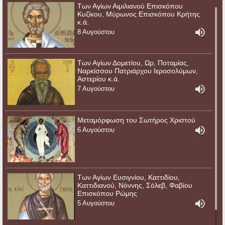
Των Αγίων Αιμιλιανού Επισκόπου
Κυζίκου, Μύρωνος Επισκόπου Κρήτης
κ.ά.
8 Αυγούστου
Των Αγίων Δομετίου, Ωρ, Ποταμίας,
Ναρκίσσου Πατριάρχου Ιεροσολύμων,
Αστερίου κ.ά.
7 Αυγούστου
Μεταμόρφωση του Σωτήρος Χριστού
6 Αυγούστου
Των Αγίων Ευσιγνίου, Καττιδίου,
Καττιδιανού, Νόννης, Σόλεβ, Φαβίου
Επισκόπου Ρώμης
5 Αυγούστου