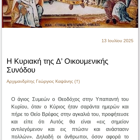
Ηχητικά
13 Ιουλίου 2025
Η Κυριακή της Δ’ Οικουμενικής
Συνόδου
Αρχιμανδρίτης Γεώργιος Καψάνης (†)
Ο άγιος Συμεών ο Θεοδόχος στην Υπαπαντή του
Κυρίου, όταν ο Κύριος ήταν σαράντα ημερών και
πήρε το Θείο Βρέφος στην αγκαλιά του, προφήτευσε
και είπε ότι Αυτός θα είναι «εις σημείον
αντιλεγόμενον και εις πτώσιν και ανάστασιν
πολλών». Δηλαδή οι άνθρωποι, όσον αφορά το