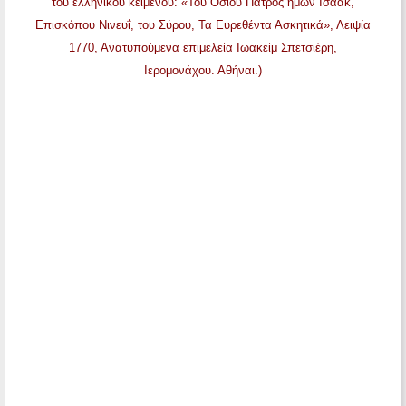
του ελληνικού κειμένου: «Του Οσίου Πατρός ημών Ισαάκ,
Επισκόπου Νινευΐ, του Σύρου, Τα Ευρεθέντα Ασκητικά», Λειψία
1770, Ανατυπούμενα επιμελεία Ιωακείμ Σπετσιέρη,
Ιερομονάχου. Αθήναι.)