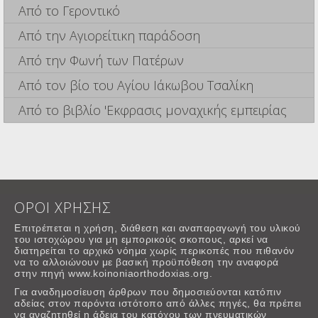
Από το Γεροντικό
Από την Αγιορείτικη παράδοση
Από την Φωνή των Πατέρων
Από τον βίο του Αγίου Ιάκωβου Τσαλίκη
Από το βιβλίο 'Εκφρασις μοναχικής εμπειρίας
ΟΡΟΙ ΧΡΗΣΗΣ
Επιτρέπεται η χρήση, διάθεση και αναπαραγωγή του υλικού
του ιστοχώρου για μη εμπορικούς σκοπους, αρκεί να
διατηρείται το αρχικό νόημα χωρίς περικοπές που πιθανόν
να το αλλοιώνουν με βασική προϋπόθεση την αναφορά
στην πηγή www.koinoniaorthodoxias.org.
Για αναδημοσίευση άρθρων που δημοσιεύονται κατόπιν
αδείας στον παρόντα ιστότοπο από άλλες πηγές, θα πρέπει
να αναζητηθεί η άδεια του κατόχου των πνευματικών