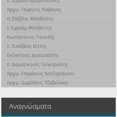
π. Συμεών Κραγιόπουλος
Αρχιμ. Γεώργιος Καψάνης
π. Σάββας Φιλοθεΐτης
γ. Εφραίμ Φιλοθεΐτης
Κωσταντίνος Γανωτής
π. Ευσέβιος Βίττης
Θεόκλητος Διονυσιάτης
π. Δαμασκηνός Γρηγοριάτης
Αρχιμ. Επιφάνιος Χατζηγιάγκου
Αρχιμ. Δωρόθεος Τζεβελέκας
Αναγνώσματα