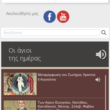
Ακολουθήστε μας
Οι άγιοι
της ημέρας
Μεταμόρφωση του Σωτήρος Χριστού
6 Αυγούστου
Των Αγίων Ευσιγνίου, Καττιδίου,
Καττιδιανού, Νόννης, Σόλεβ, Φαβίου