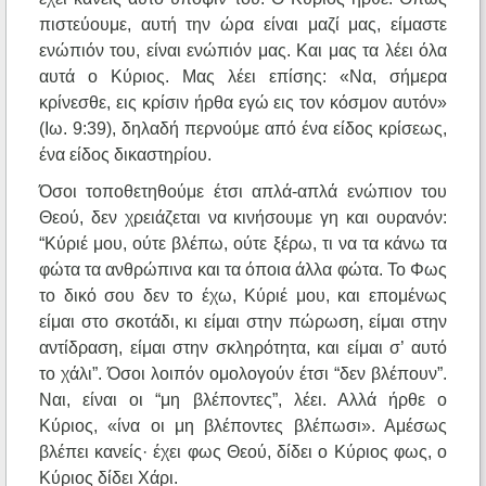
πιστεύουμε, αυτή την ώρα είναι μαζί μας, είμαστε
ενώπιόν του, είναι ενώπιόν μας. Και μας τα λέει όλα
αυτά ο Κύριος. Μας λέει επίσης: «Να, σήμερα
κρίνεσθε, εις κρίσιν ήρθα εγώ εις τον κόσμον αυτόν»
(Ιω. 9:39), δηλαδή περνούμε από ένα είδος κρίσεως,
ένα είδος δικαστηρίου.
Όσοι τοποθετηθούμε έτσι απλά-απλά ενώπιον του
Θεού, δεν χρειάζεται να κινήσουμε γη και ουρανόν:
“Κύριέ μου, ούτε βλέπω, ούτε ξέρω, τι να τα κάνω τα
φώτα τα ανθρώπινα και τα όποια άλλα φώτα. Το Φως
το δικό σου δεν το έχω, Κύριέ μου, και επομένως
είμαι στο σκοτάδι, κι είμαι στην πώρωση, είμαι στην
αντίδραση, είμαι στην σκληρότητα, και είμαι σ’ αυτό
το χάλι”. Όσοι λοιπόν ομολογούν έτσι “δεν βλέπουν”.
Ναι, είναι οι “μη βλέποντες”, λέει. Αλλά ήρθε ο
Κύριος, «ίνα οι μη βλέποντες βλέπωσι». Αμέσως
βλέπει κανείς· έχει φως Θεού, δίδει ο Κύριος φως, ο
Κύριος δίδει Χάρι.