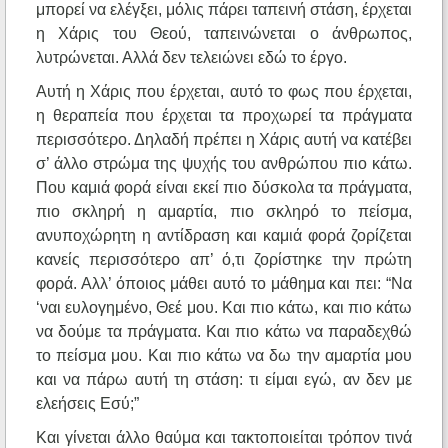
μπορεί να ελέγξει, μόλις πάρει ταπεινή στάση, έρχεται
η Χάρις του Θεού, ταπεινώνεται ο άνθρωπος,
λυτρώνεται. Αλλά δεν τελειώνει εδώ το έργο.
Αυτή η Χάρις που έρχεται, αυτό το φως που έρχεται,
η θεραπεία που έρχεται τα προχωρεί τα πράγματα
περισσότερο. Δηλαδή πρέπει η Χάρις αυτή να κατέβει
σ’ άλλο στρώμα της ψυχής του ανθρώπου πιο κάτω.
Που καμιά φορά είναι εκεί πιο δύσκολα τα πράγματα,
πιο σκληρή η αμαρτία, πιο σκληρό το πείσμα,
ανυποχώρητη η αντίδραση και καμιά φορά ζορίζεται
κανείς περισσότερο απ’ ό,τι ζορίστηκε την πρώτη
φορά. Αλλ’ όποιος μάθει αυτό το μάθημα και πει: “Να
‘ναι ευλογημένο, Θεέ μου. Και πιο κάτω, και πιο κάτω
να δούμε τα πράγματα. Και πιο κάτω να παραδεχθώ
το πείσμα μου. Και πιο κάτω να δω την αμαρτία μου
και να πάρω αυτή τη στάση: τι είμαι εγώ, αν δεν με
ελεήσεις Εσύ;”
Και γίνεται άλλο θαύμα και τακτοποιείται τρόπον τινά