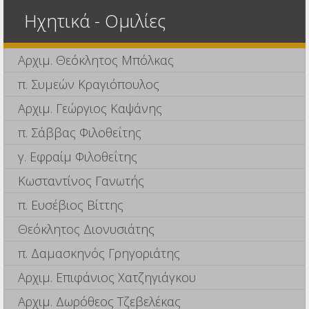
Ηχητικά - Ομιλίες
Αρχιμ. Θεόκλητος Μπόλκας
π. Συμεών Κραγιόπουλος
Αρχιμ. Γεώργιος Καψάνης
π. Σάββας Φιλοθεΐτης
γ. Εφραίμ Φιλοθεΐτης
Κωσταντίνος Γανωτής
π. Ευσέβιος Βίττης
Θεόκλητος Διονυσιάτης
π. Δαμασκηνός Γρηγοριάτης
Αρχιμ. Επιφάνιος Χατζηγιάγκου
Αρχιμ. Δωρόθεος Τζεβελέκας