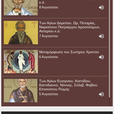
κ.ά.
8 Αυγούστου
Των Αγίων Δομετίου, Ωρ, Ποταμίας,
Ναρκίσσου Πατριάρχου Ιεροσολύμων,
Αστερίου κ.ά.
7 Αυγούστου
Μεταμόρφωση του Σωτήρος Χριστού
6 Αυγούστου
Των Αγίων Ευσιγνίου, Καττιδίου,
Καττιδιανού, Νόννης, Σόλεβ, Φαβίου
Επισκόπου Ρώμης
5 Αυγούστου