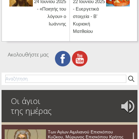
24 Ιουνίου 2025
22 Ιουνίου 2025
- «Ποιητής του
- Eυεργετικά
λόγου» ο
στοιχεία - Β'
Ιωάννης
Κυριακή
Ματθαίου
Ακολουθήστε μας
Οι άγιοι
της ημέρας
Των Αγίων Αιμιλιανού Επισκόπου
Κυζίκου, Μύρωνος Επισκόπου Κρήτης