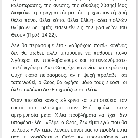
καλοπέρασης, της άνεσης, της εύκολης λύσης! Μας
διαφεύγει η πραγματικότητα, ότι η χριστιανική ζωή
θέλει πόνο, θέλει κόπο, θέλει θλίψη· «δια πολλών
θλίψεων δει ημάς εισελθείν εις την βασιλείαν του
Θεού» (Πράξ. 14:22).
Δεν θα περάσουμε έτσι· «αβρόχοις ποσί» κανένας
δεν θα σωθεί, αλλά μπορούμε να πάθουμε πολύ
λιγότερα, αν προλαβαίνουμε και ταπεινωνόμαστε·
πολύ λιγότερα. Αν ο Θεός έχει κανονίσει να περάσει η
ψυχή εκατό πειρασμούς, αν η ψυχή προλάβει και
ταπεινωθεί, ο Θεός θα αφήσει μόνο τους είκοσι· οι
άλλοι ογδόντα δεν θα χρειάζονται πλέον.
Όταν πιστεύει κανείς ειλικρινά και εμπιστεύεται τον
εαυτό του ολόκληρο στον Θεό, φτάνει στην
αμεριμνησία μετά. Χίλια προβλήματα να έχει, δεν
υποφέρει· λέει: «Ξέρει ο Θεός, δεν είμαι εγώ που θα
τα λύσω!» Αν εμείς λύναμε μόνοι μας τα προβλήματά
μας, τι χρειάζεται ο Θεός; Αν προσπαθούμε να