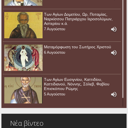
Των Αγίων Δομετίου, Ωρ, Ποταμίας,
Ναρκίσσου Πατριάρχου Ιεροσολύμων,
Αστερίου κ.ά.
7 Αυγούστου
Μεταμόρφωση του Σωτήρος Χριστού
6 Αυγούστου
Των Αγίων Ευσιγνίου, Καττιδίου,
Καττιδιανού, Νόννης, Σόλεβ, Φαβίου
Επισκόπου Ρώμης
5 Αυγούστου
Νέα βίντεο