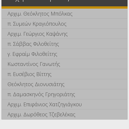
Αρχιμ. Θεόκλητος Μπόλκας
π. Συμεών Κραγιόπουλος
Αρχιμ. Γεώργιος Καψάνης
π. Σάββας Φιλοθεΐτης
γ. Εφραίμ Φιλοθεΐτης
Κωσταντίνος Γανωτής
π. Ευσέβιος Βίττης
Θεόκλητος Διονυσιάτης
π. Δαμασκηνός Γρηγοριάτης
Αρχιμ. Επιφάνιος Χατζηγιάγκου
Αρχιμ. Δωρόθεος Τζεβελέκας