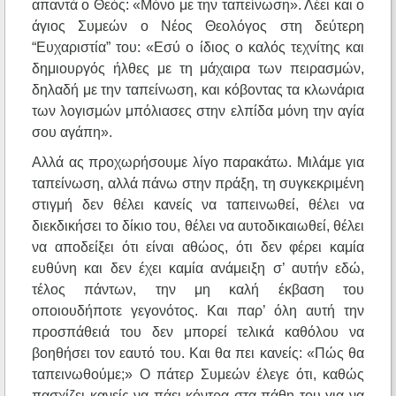
απαντά ο Θεός: «Μόνο με την ταπείνωση». Λέει και ο
άγιος Συμεών ο Νέος Θεολόγος στη δεύτερη
“Ευχαριστία” του: «Εσύ ο ίδιος ο καλός τεχνίτης και
δημιουργός ήλθες με τη μάχαιρα των πειρασμών,
δηλαδή με την ταπείνωση, και κόβοντας τα κλωνάρια
των λογισμών μπόλιασες στην ελπίδα μόνη την αγία
σου αγάπη».
Αλλά ας προχωρήσουμε λίγο παρακάτω. Μιλάμε για
ταπείνωση, αλλά πάνω στην πράξη, τη συγκεκριμένη
στιγμή δεν θέλει κανείς να ταπεινωθεί, θέλει να
διεκδικήσει το δίκιο του, θέλει να αυτοδικαιωθεί, θέλει
να αποδείξει ότι είναι αθώος, ότι δεν φέρει καμία
ευθύνη και δεν έχει καμία ανάμειξη σ’ αυτήν εδώ,
τέλος πάντων, την μη καλή έκβαση του
οποιουδήποτε γεγονότος. Και παρ’ όλη αυτή την
προσπάθειά του δεν μπορεί τελικά καθόλου να
βοηθήσει τον εαυτό του. Και θα πει κανείς: «Πώς θα
ταπεινωθούμε;» Ο πάτερ Συμεών έλεγε ότι, καθώς
πασχίζει κανείς να πάει κόντρα στα πάθη του για να