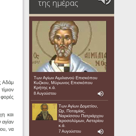
της ημέρας
Των Αγίων Αιμιλιανού Επισκόπου
ς Αδάμ
Κυζίκου, Μύρωνος Επισκόπου
Κρήτης κ.ά.
τίμιον
8 Αυγούστου
ς φορές
Των Αγίων Δομετίου,
Ωρ, Ποταμίας,
χη και
Ναρκίσσου Πατριάρχου
Ιεροσολύμων, Αστερίου
 αγίαν
κ.ά.
ου, να
7 Αυγούστου