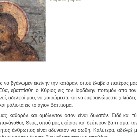
ως να βγάνωμεν εκείνην την κατάραν, οπού έλαβε ο πατέρας μα
Εύα, εβαπτίσθη ο Κύριος εις τον Ιορδάνην ποταμόν από τον 
ανοί, αδελφοί μου, να χαιρώμεστε και να ευφραινώμεστε χιλιάδε
και μάλιστα εις το άγιον Βάπτισμα.
ας καθαρόν και αμόλυντον όσον είναι δυνατόν. Ειδέ και τύ
πανάγαθος Θεός, οπού μας εχάρισε και δεύτερον βάπτισμα, την
γητος άνθρωπος είναι αδύνατον να σωθή. Καλύτερα, αδελφέ μ