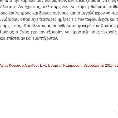
ίαν από την καρδίαν των ανθρώπων, δεν εμεταχειρίσθη να δίνη
 μάλιστα ο Αντίχριστος, αλλά αρχίνισε να κάμνη θαύματα, καθ
ούς και λεπρούς και δαιμονισμένους και το μεγαλύτερον να πρ
 Λάζαρον, οπού είχε τέσσαρες ημέρες εις τον τάφον, έζησε και 
αι αρχιερεύς. Και βλέποντας οι άνθρωποι φανερά τον Χριστόν 
ί μόνος ο Θεός έχει την εξουσίαν να προστάζη τους νεκρούς 
αι επίστευαν και εβαπτίζονταν.
Άγιος Κοσμάς ο Αιτωλός”. Εκδ. Ενωμένη Ρωμηοσύνη, Θεσσαλονίκη 2016, σε
Το