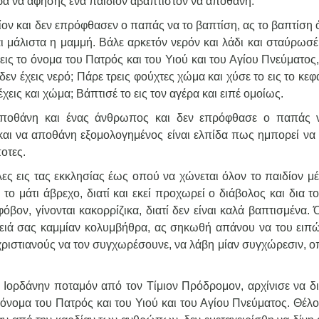
 να αφήσης ένα παιδίον αβάπτιστον να αποθάνη.
ίον και δεν επρόφθασεν ο παπάς να το βαπτίση, ας το βαπτίση
αι μάλιστα η μαμμή. Βάλε αρκετόν νερόν και λάδι και σταύρωσέ
 εις το όνομα του Πατρός και του Υιού και του Αγίου Πνεύματος
δεν έχεις νερό; Πάρε τρεις φούχτες χώμα και χύσε το εις το κεφ
χεις και χώμα; Βάπτισέ το εις τον αγέρα και ειπέ ομοίως.
αποθάνη και ένας άνθρωπος και δεν επρόφθασε ο παπάς 
και να αποθάνη εξομολογημένος είναι ελπίδα πως ημπορεί να
οτες.
λες εις τας εκκλησίας έως οπού να χώνεται όλον το παιδίον μ
ο μάτι άβρεχο, διατί και εκεί προχωρεί ο διάβολος και δια τ
φόβον, γίνονται κακορρίζικα, διατί δεν είναι καλά βαπτισμένα.
ένειά σας καμμίαν κολυμβήθρα, ας σηκωθή απάνου να του ειπ
 χριστιανούς να τον συγχωρέσουνε, να λάβη μίαν συγχώρεσιν, ο
ν Ιορδάνην ποταμόν από τον Τίμιον Πρόδρομον, αρχίνισε να δ
 όνομα του Πατρός και του Υιού και του Αγίου Πνεύματος. Θέλ