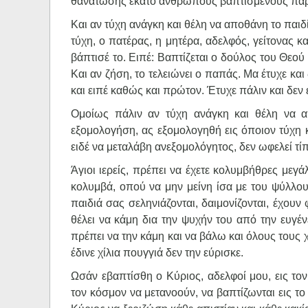
θανατώσης εκατό ανθρώπους βαπτισμένους παρά
Και αν τύχη ανάγκη και θέλη να αποθάνη το παιδ
τύχη, ο πατέρας, η μητέρα, αδελφός, γείτονας κ
βάπτισέ το. Ειπέ: Βαπτίζεται ο δούλος του Θεού
Και αν ζήση, το τελειώνει ο παπάς. Μα έτυχε και 
και ειπέ καθώς και πρώτον. Έτυχε πάλιν και δεν έ
Ομοίως πάλιν αν τύχη ανάγκη και θέλη να 
εξομολογήση, ας εξομολογηθή εις όποιον τύχη 
ειδέ να μεταλάβη ανεξομολόγητος, δεν ωφελεί τίπ
Άγιοι ιερείς, πρέπει να έχετε κολυμβήθρες μεγά
κολυμβά, οπού να μην μείνη ίσα με του ψύλλου τ
παιδιά σας σεληνιάζονται, δαιμονίζονται, έχουν 
θέλει να κάμη δια την ψυχήν του από την ευγ
πρέπει να την κάμη και να βάλω και όλους τους
έδινε χίλια πουγγιά δεν την εύρισκε.
Ωσάν εβαπτίσθη ο Κύριος, αδελφοί μου, εις το
τον κόσμον να μετανοούν, να βαπτίζωνται εις το