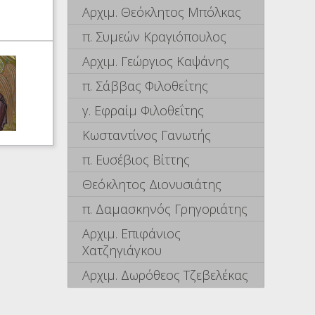
Αρχιμ. Θεόκλητος Μπόλκας
π. Συμεών Κραγιόπουλος
Αρχιμ. Γεώργιος Καψάνης
π. Σάββας Φιλοθεΐτης
γ. Εφραίμ Φιλοθεΐτης
Κωσταντίνος Γανωτής
π. Ευσέβιος Βίττης
Θεόκλητος Διονυσιάτης
π. Δαμασκηνός Γρηγοριάτης
Αρχιμ. Επιφάνιος
Χατζηγιάγκου
Αρχιμ. Δωρόθεος Τζεβελέκας