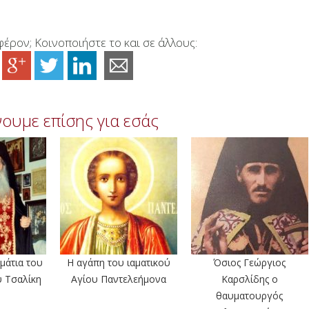
έρον; Κοινοποιήστε το και σε άλλους:
ουμε επίσης για εσάς
μάτια του
Η αγάπη του ιαματικού
Όσιος Γεώργιος
υ Τσαλίκη
Αγίου Παντελεήμονα
Καρσλίδης ο
θαυματουργός