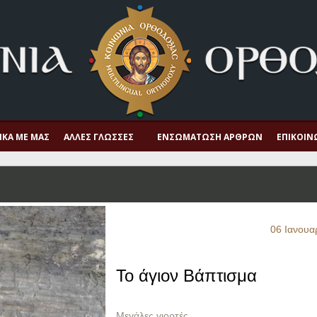
ΙΚΆ ΜΕ ΜΑΣ
ΆΛΛΕΣ ΓΛΏΣΣΕΣ
ΕΝΣΩΜΆΤΩΣΗ ΆΡΘΡΩΝ
ΕΠΙΚΟΙΝ
06 Ιανουα
Το άγιον Βάπτισμα
Μεγάλες γιορτές