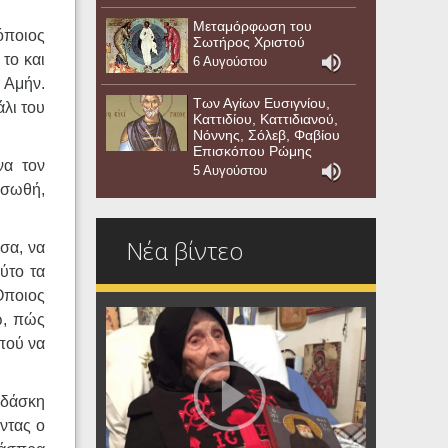
Μεταμόρφωση του
 όποιος
Σωτήρος Χριστού
 το και
6 Αυγούστου
, Αμήν.
Των Αγίων Ευσιγνίου,
άλι του
Καττιδίου, Καττιδιανού,
Νόννης, Σόλεβ, Φαβίου
Επισκόπου Ρώμης
να τον
5 Αυγούστου
 σωθή,
Νέα βίντεο
έσα, να
ούτο τα
 Όποιος
ώ, πώς
πού να
ιδάσκη
οντας ο