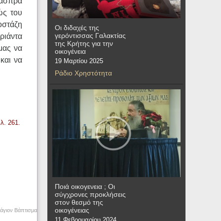
 άσπρα
ώς του
οστάζη
Οι διδαχές της
γερόντισσας Γαλακτίας
τριάντα
της Κρήτης για την
μας να
οικογένεια
και να
19 Μαρτίου 2025
Ράδιο Χρηστότητα
λ. 261.
Ποιά οικογενεια ; Οι
σύγχρονες προκλήσεις
στον θεσμό της
οικογένειας
 άγιον Βάπτισμα
11 Φεβρουαρίου 2024