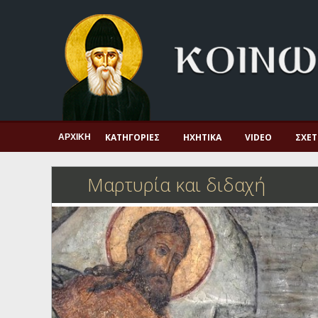
Αρχική
Πνευματική ζωή
Μαρτυρία και διδαχή
Λατρεία και προσευχή
Πατερικό ανθολόγιο
ΚΑΤΗΓΟΡΊΕΣ
ΗΧΗΤΙΚΆ
VIDEO
ΣΧΕΤ
ΑΡΧΙΚΉ
Αγιολόγιο – Εορτολόγιο
Μαρτυρία και διδαχή
Γέροντες
Η πίστη στην εποχή μας
Ορθόδοξη οικογένεια
Ορθόδοξο προσκυνητάριο
Σκέψεις-προβληματισμοί