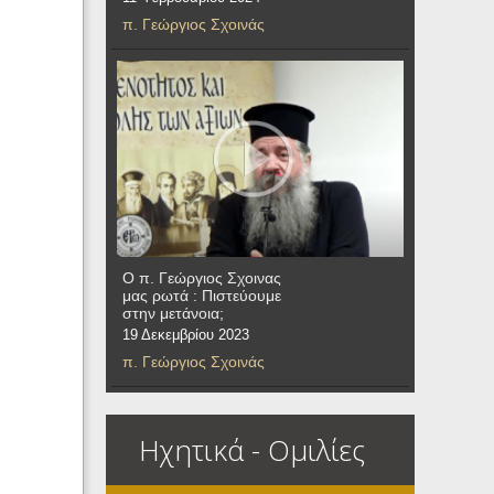
π. Γεώργιος Σχοινάς
Ο π. Γεώργιος Σχοινας
μας ρωτά : Πιστεύουμε
στην μετάνοια;
19 Δεκεμβρίου 2023
π. Γεώργιος Σχοινάς
Ηχητικά - Ομιλίες