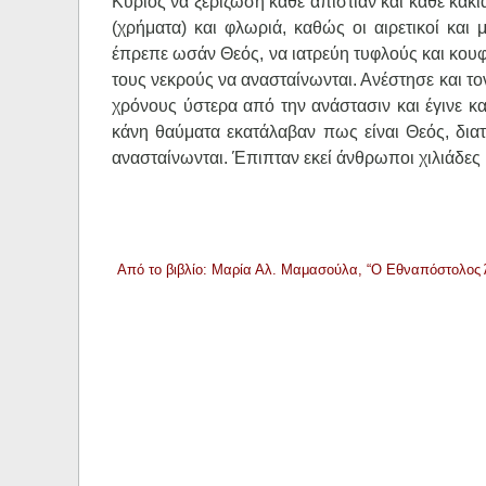
Κύριος να ξεριζώση κάθε απιστίαν και κάθε κακ
(χρήματα) και φλωριά, καθώς οι αιρετικοί και
έπρεπε ωσάν Θεός, να ιατρεύη τυφλούς και κουφ
τους νεκρούς να ανασταίνωνται. Ανέστησε και τον
χρόνους ύστερα από την ανάστασιν και έγινε κ
κάνη θαύματα εκατάλαβαν πως είναι Θεός, διατ
ανασταίνωνται. Έπιπταν εκεί άνθρωποι χιλιάδες κ
Από το βιβλίο: Μαρία Αλ. Μαμασούλα, “Ο Εθναπόστολος 