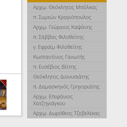
Αρχιμ. Θεόκλητος Μπόλκας
π. Συμεών Κραγιόπουλος
Αρχιμ. Γεώργιος Καψάνης
π. Σάββας Φιλοθεΐτης
γ. Εφραίμ Φιλοθεΐτης
Κωσταντίνος Γανωτής
π. Ευσέβιος Βίττης
Θεόκλητος Διονυσιάτης
π. Δαμασκηνός Γρηγοριάτης
Αρχιμ. Επιφάνιος
Χατζηγιάγκου
Αρχιμ. Δωρόθεος Τζεβελέκας