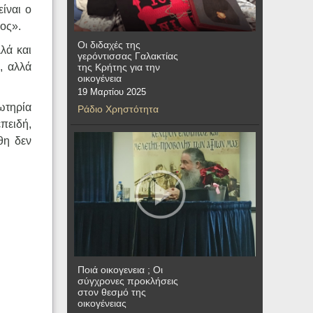
ίναι ο
νος».
Οι διδαχές της
λά και
γερόντισσας Γαλακτίας
, αλλά
της Κρήτης για την
οικογένεια
19 Μαρτίου 2025
ωτηρία
Ράδιο Χρηστότητα
πειδή,
θη δεν
Ποιά οικογενεια ; Οι
σύγχρονες προκλήσεις
στον θεσμό της
οικογένειας