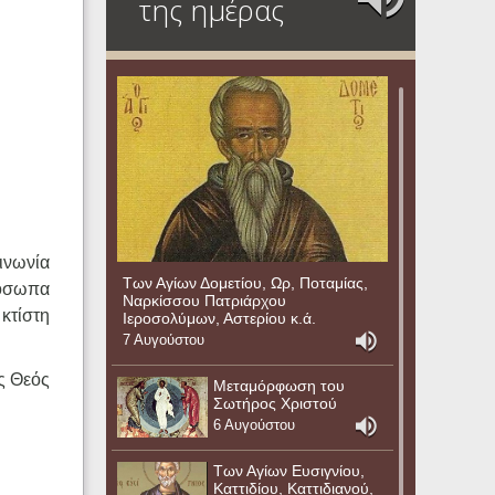
της ημέρας
ινωνία
Των Αγίων Δομετίου, Ωρ, Ποταμίας,
ρόσωπα
Ναρκίσσου Πατριάρχου
 κτίστη
Ιεροσολύμων, Αστερίου κ.ά.
7 Αυγούστου
ς Θεός
Μεταμόρφωση του
Σωτήρος Χριστού
6 Αυγούστου
Των Αγίων Ευσιγνίου,
Καττιδίου, Καττιδιανού,