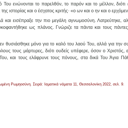
 Του ενώνονται το παρελθόν, το παρόν και το μέλλον, διότι ε
της ιστορίας και ο έσχατος κριτής· «ο ων και ο ην και ο ερχόμε
λά και εισέπραξε την πιο μεγάλη αγνωμοσύνη. Λατρεύτηκε, αλ
συκοφαντήθηκε ως πλάνος. Γνώριζε τα πάντα και τους πάντες
δεν θυσιάσθηκε μόνο για το καλό του λαού Του, αλλά για την σ
υς τους μάρτυρες, διότι ουδείς υπέφερε, όσον ο Χριστός, ε
Του, και τους ελάφρυνε τους πόνους, στα δικά Του Άγια Πά
νωμένη Ρωμηοσύνη. Σειρά: Ιαματικά νάματα 11, Θεσσαλονίκη 2022, σελ. 9.