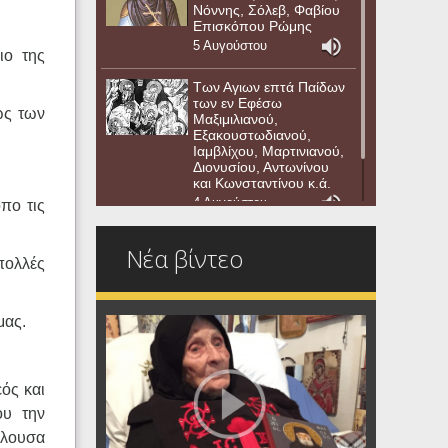
Νόννης, Σόλεβ, Φαβίου
Επισκόπου Ρώμης
5 Αυγούστου
ιο της
Των Αγιων επτά Παίδων
των εν Εφέσω
ως των
Μαξιμιλιανού,
Εξακουστωδιανού,
Ιαμβλίχου, Μαρτινιανού,
Διονυσίου, Αντωνίνου
και Κωνσταντίνου κ.ά.
4 Αυγούστου
πο τις
Νέα βίντεο
πολλές
μας.
ός και
ου την
λλουσα