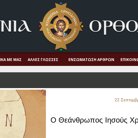
ΙΚΆ ΜΕ ΜΑΣ
ΆΛΛΕΣ ΓΛΏΣΣΕΣ
ΕΝΣΩΜΆΤΩΣΗ ΆΡΘΡΩΝ
ΕΠΙΚΟΙΝ
22 Σεπτεμβ
Ο Θεάνθρωπος Ιησούς Χρ