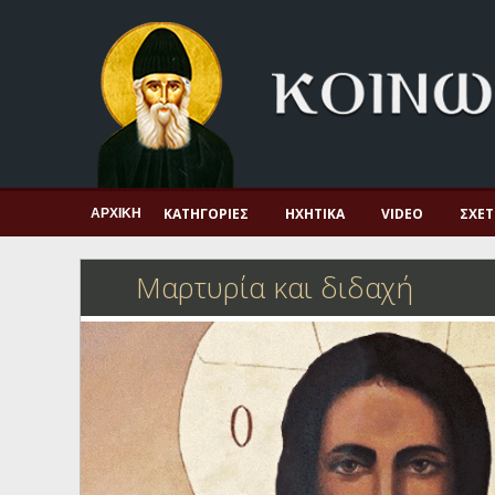
Αρχική
Πνευματική ζωή
Μαρτυρία και διδαχή
Λατρεία και προσευχή
Πατερικό ανθολόγιο
ΚΑΤΗΓΟΡΊΕΣ
ΗΧΗΤΙΚΆ
VIDEO
ΣΧΕΤ
ΑΡΧΙΚΉ
Αγιολόγιο – Εορτολόγιο
Μαρτυρία και διδαχή
Γέροντες
Η πίστη στην εποχή μας
Ορθόδοξη οικογένεια
Ορθόδοξο προσκυνητάριο
Σκέψεις-προβληματισμοί