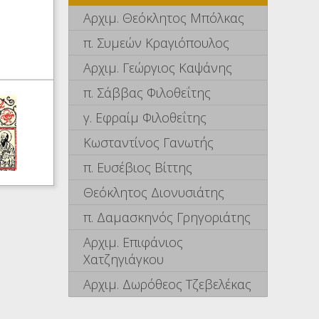
Αρχιμ. Θεόκλητος Μπόλκας
π. Συμεών Κραγιόπουλος
Αρχιμ. Γεώργιος Καψάνης
π. Σάββας Φιλοθεΐτης
γ. Εφραίμ Φιλοθεΐτης
Κωσταντίνος Γανωτής
π. Ευσέβιος Βίττης
Θεόκλητος Διονυσιάτης
π. Δαμασκηνός Γρηγοριάτης
Αρχιμ. Επιφάνιος
Χατζηγιάγκου
Αρχιμ. Δωρόθεος Τζεβελέκας