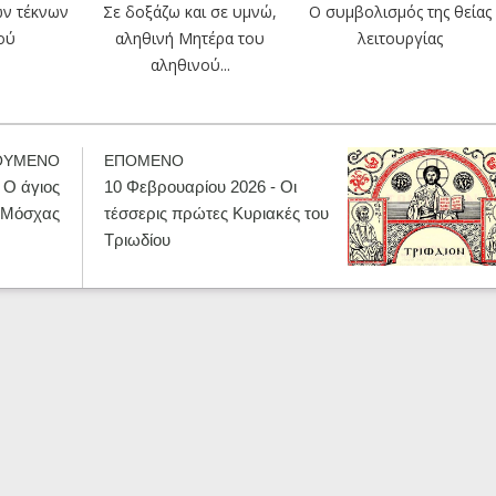
ων τέκνων
Σε δοξάζω και σε υμνώ,
Ο συμβολισμός της θείας
ού
αληθινή Μητέρα του
λειτουργίας
αληθινού...
ΟΥΜΕΝΟ
ΕΠΟΜΕΝΟ
 Ο άγιος
10 Φεβρουαρίου 2026 - Οι
ς Μόσχας
τέσσερις πρώτες Κυριακές του
Τριωδίου