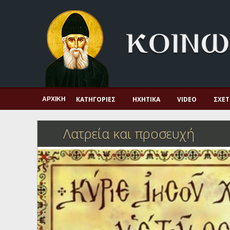
Αρχική
Πνευματική ζωή
Μαρτυρία και διδαχή
Λατρεία και προσευχή
Πατερικό ανθολόγιο
ΚΑΤΗΓΟΡΊΕΣ
ΗΧΗΤΙΚΆ
VIDEO
ΣΧΕΤ
ΑΡΧΙΚΉ
Αγιολόγιο – Εορτολόγιο
Λατρεία και προσευχή
Γέροντες
Η πίστη στην εποχή μας
Ορθόδοξη οικογένεια
Ορθόδοξο προσκυνητάριο
Σκέψεις-προβληματισμοί