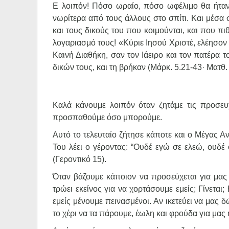
Ε λοιπόν! Πόσο ωραίο, πόσο ωφέλιμο θα ήταν 
νωρίτερα από τους άλλους στο σπίτι. Και μέσα σ
και τους δικούς του που κοιμούνται, και που π
λογαριασμό τους! «Κύριε Ιησού Χριστέ, ελέησον 
Καινή Διαθήκη, σαν τον Ιάειρο και τον πατέρα 
δικών τους, και τη βρήκαν (Μάρκ. 5.21-43· Ματθ.
Καλά κάνουμε λοιπόν όταν ζητάμε τις προσευχ
προσπαθούμε όσο μπορούμε.
Αυτό το τελευταίο ζήτησε κάποτε και ο Μέγας Α
Του λέει ο γέροντας: “Ουδέ εγώ σε ελεώ, ουδέ 
(Γεροντικό 15).
Όταν βάζουμε κάποιον να προσεύχεται για μας 
τρώει εκείνος για να χορτάσουμε εμείς; Γίνεται
εμείς μένουμε πεινασμένοι. Αν ικετεύει να μας 
το χέρι να τα πάρουμε, έωλη και φρούδα για μα