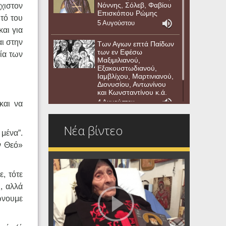
Νόννης, Σόλεβ, Φαβίου
χιστον
Επισκόπου Ρώμης
υτό του
5 Αυγούστου
αι για
αι στην
Των Αγιων επτά Παίδων
των εν Εφέσω
ία των
Μαξιμιλιανού,
Εξακουστωδιανού,
Ιαμβλίχου, Μαρτινιανού,
Διονυσίου, Αντωνίνου
και Κωνσταντίνου κ.ά.
4 Αυγούστου
και να
Νέα βίντεο
μένα”.
ν Θεό»
, τότε
ς, αλλά
λώνουμε