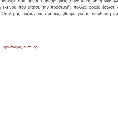
οσευχή σου, μην του την αρνηθείς (φυγόπονα;) με τη δικαιολο
η εκείνου που αίτησε [την προσευχή], πολλές φορές έσωσε κ
. Όταν μας βάζουν να προσευχηθούμε για τη διόρθωση αμ
Ιερομόναχος Ιουστίνος