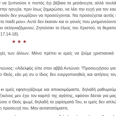
να ξυπνούσε ο πιστός όχι βέβαια τα μεσάνυχτα, αλλά τουλά
την ησυχία, πριν ίσως ξημερώσει, να λέει την ευχή για τον εα
ιθανόν δεν γνωρίζουν να προσεύχονται. Να προσεύχεται αυτός κ
το παιδί μου». Αυτό δεν έκαναν και οι γονείς που μνημονεύοντ
του σεληνιαζόμενου; Ζητούσαν το έλεος του Χριστού, τη θεραπε
 17.14-18).
* * *
ές των άλλων. Μόνο πρέπει κι εμείς να ζούμε χριστιανικά 
ντώνιος: «Αδελφός είπε στον αββά Αντώνιο: “Προσευχήσου για 
ο Θεός, εάν μη συ ο ίδιος δεν ενεργοποιηθείς και αιτήσεις το
κι εμείς εφησυχάζουμε και αποκοιμόμαστε, δηλαδή ραθυμούμε
; Εκείνος μεν έχει τον καρπό της αγάπης, εφόσον δέεται για μα
δώσει ο Θεός ψωμί, δηλαδή τα χαρίσματά Του, κι εμείς δεν απ
ς η προσευχή του. Μην αυταπατόμαστε.