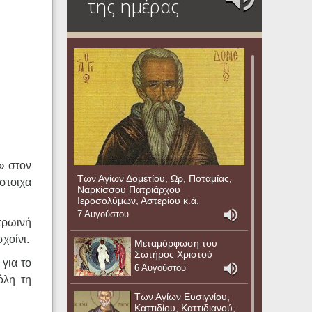
της ημέρας
» στον
Των Αγίων Δομετίου, Ωρ, Ποταμίας,
ίστοιχα
Ναρκίσσου Πατριάρχου
Ιεροσολύμων, Αστερίου κ.ά.
7 Αυγούστου
 πρωινή
χοίνι.
Μεταμόρφωση του
Σωτήρος Χριστού
 για το
6 Αυγούστου
όλη τη
Των Αγίων Ευσιγνίου,
Καττιδίου, Καττιδιανού,