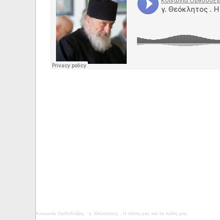
Κοινωνία Ορθοδοξίας
·
γ. Θεόκλητος . Η πίστη μας και τα πάθη μας