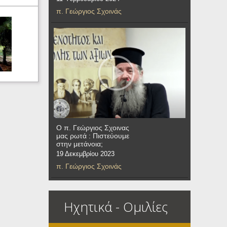
π. Γεώργιος Σχοινάς
Ο π. Γεώργιος Σχοινας
μας ρωτά : Πιστεύουμε
στην μετάνοια;
19 Δεκεμβρίου 2023
π. Γεώργιος Σχοινάς
Ηχητικά - Ομιλίες