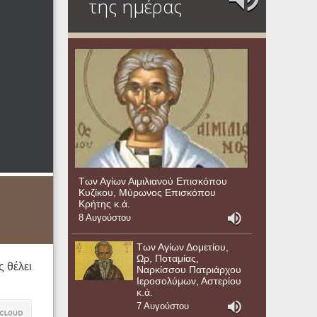
της ημέρας
Των Αγίων Αιμιλιανού Επισκόπου
Κυζίκου, Μύρωνος Επισκόπου
Κρήτης κ.ά.
8 Αυγούστου
Των Αγίων Δομετίου,
Ωρ, Ποταμίας,
ς θέλει
Ναρκίσσου Πατριάρχου
Ιεροσολύμων, Αστερίου
κ.ά.
7 Αυγούστου