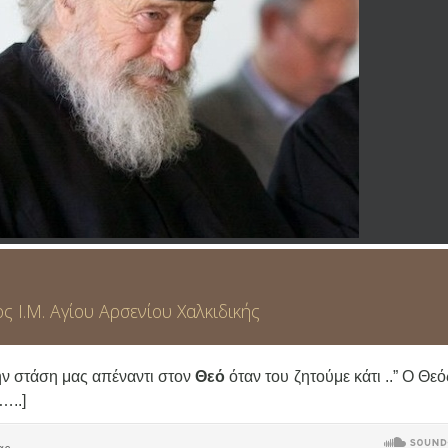
 Ι.Μ. Aγίου Αρσενίου Χαλκιδικής
ην στάση μας απέναντι στον
Θεό
όταν του ζητούμε κάτι ..” Ο Θεό
[…..]