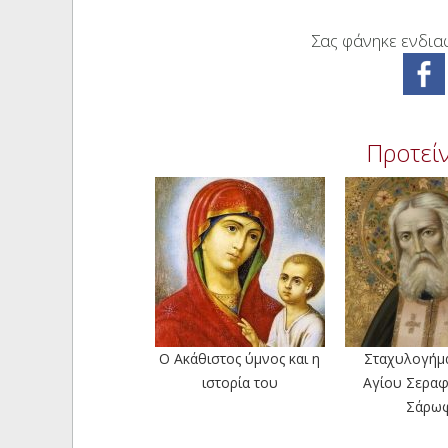
Σας φάνηκε ενδιαφ
Προτείν
O Aκάθιστος ύμνος και η
Σταχυλογήμ
ιστορία του
Αγίου Σεραφ
Σάρω