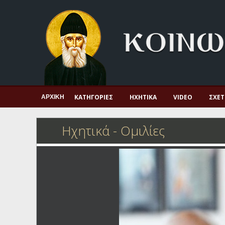
Αρχική
Πνευματική ζωή
Μαρτυρία και διδαχή
Λατρεία και προσευχή
Πατερικό ανθολόγιο
ΚΑΤΗΓΟΡΊΕΣ
ΗΧΗΤΙΚΆ
VIDEO
ΣΧΕΤ
ΑΡΧΙΚΉ
Αγιολόγιο – Εορτολόγιο
Ηχητικά - Ομιλίες
Γέροντες
Η πίστη στην εποχή μας
Ορθόδοξη οικογένεια
Ορθόδοξο προσκυνητάριο
Σκέψεις-προβληματισμοί