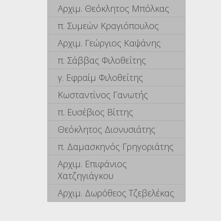
Αρχιμ. Θεόκλητος Μπόλκας
π. Συμεών Κραγιόπουλος
Αρχιμ. Γεώργιος Καψάνης
π. Σάββας Φιλοθεΐτης
γ. Εφραίμ Φιλοθεΐτης
Κωσταντίνος Γανωτής
π. Ευσέβιος Βίττης
Θεόκλητος Διονυσιάτης
π. Δαμασκηνός Γρηγοριάτης
Αρχιμ. Επιφάνιος
Χατζηγιάγκου
Αρχιμ. Δωρόθεος Τζεβελέκας