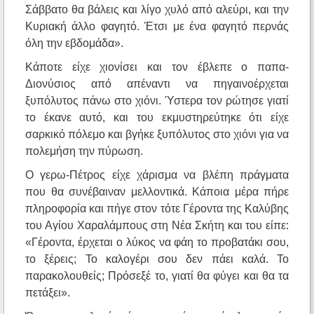
Σάββατο θα βάλεις και λίγο χυλό από αλεύρι, και την
Κυριακή άλλο φαγητό. Έτσι με ένα φαγητό περνάς
όλη την εβδομάδα».
Κάποτε είχε χιονίσει και τον έβλεπε ο παπα-
Διονύσιος από απέναντι να πηγαινοέρχεται
ξυπόλυτος πάνω στο χιόνι. Ύστερα τον ρώτησε γιατί
το έκανε αυτό, και του εκμυστηρεύτηκε ότι είχε
σαρκικό πόλεμο και βγήκε ξυπόλυτος στο χιόνι για να
πολεμήση την πύρωση.
Ο γερω-Πέτρος είχε χάρισμα να βλέπη πράγματα
που θα συνέβαιναν μελλοντικά. Κάποια μέρα πήρε
πληροφορία και πήγε στον τότε Γέροντα της Καλύβης
του Αγίου Χαραλάμπους στη Νέα Σκήτη και του είπε:
«Γέροντα, έρχεται ο λύκος να φάη το προβατάκι σου,
το ξέρεις; Το καλογέρι σου δεν πάει καλά. Το
παρακολουθείς; Πρόσεξέ το, γιατί θα φύγει και θα τα
πετάξει».