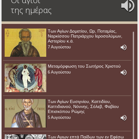
της ημέρας
Των Αγίων Δομετίου, Ωρ, Ποταμίας,
Ναρκίσσου Πατριάρχου Ιεροσολύμων,
Αστερίου κ.ά.
7 Αυγούστου
Μεταμόρφωση του Σωτήρος Χριστού
6 Αυγούστου
Των Αγίων Ευσιγνίου, Καττιδίου,
Καττιδιανού, Νόννης, Σόλεβ, Φαβίου
Επισκόπου Ρώμης
5 Αυγούστου
Των Αγιων επτά Παίδων των εν Εφέσω