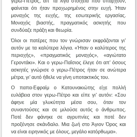
γερω-Πέτρος, απ’ τα λίγα στοιχεία που υπάρχουν,
φαίνεται ότι ήταν προχωρημένος στην ευχή. Ήταν
μοναχός της ευχής, της εσωτερικής εργασίας.
Μοναχός βιαστής, πραγματικός ασκητής που
συνδύαζε πράξη και θεωρία.
Όλοι οι πατέρες που τον γνώρισαν εκφράζονται γι’
αυτόν με τα καλύτερα λόγια. «Ήταν ο καλύτερος της
περιοχής», «πραγματικός μοναχός», «αγιώτατο
Γεροντάκι». Και ο γερω-Παΐσιος έλεγε ότι απ’ όσους
ασκητές γνώρισε ο γερω-Πέτρος ήταν σε ανώτερα
μέτρα, γι’ αυτό ήθελε να γίνη υποτακτικός του.
Ο παπα-Εφραίμ ο Κατουνακιώτης είχε πολλή
ευλάβεια στον γερω-Πέτρο και είπε γι’ αυτόν: «Σου
άφηνε μία γλυκύτητα μέσα σου, όταν τον
συναντούσες και σε μιλούσε αυτός ο άνθρωπος.
Ποτέ δεν φάνηκε σε αγρυπνίες και ποτέ δεν
προξένησε σκάνδαλο. Μια ζωή στο Άγιον Όρος και
να είναι ειρηνικός με όλους, μεγάλο κατόρθωμα».