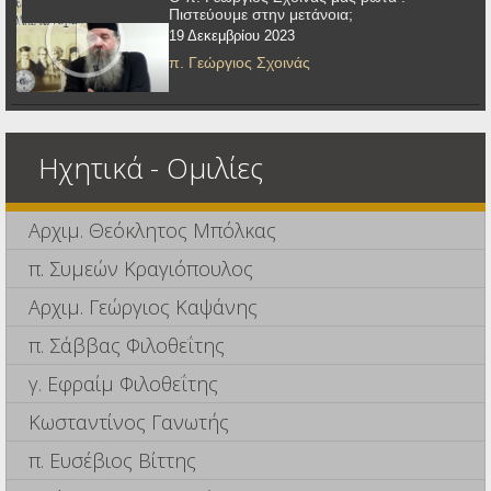
Πιστεύουμε στην μετάνοια;
19 Δεκεμβρίου 2023
π. Γεώργιος Σχοινάς
Ηχητικά - Ομιλίες
Αρχιμ. Θεόκλητος Μπόλκας
π. Συμεών Κραγιόπουλος
Αρχιμ. Γεώργιος Καψάνης
π. Σάββας Φιλοθεΐτης
γ. Εφραίμ Φιλοθεΐτης
Κωσταντίνος Γανωτής
π. Ευσέβιος Βίττης