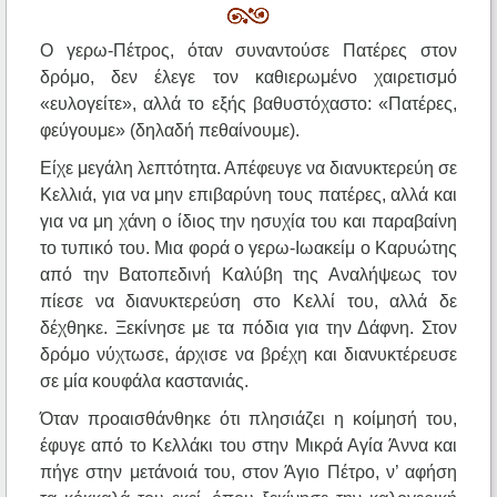
Ο γερω-Πέτρος, όταν συναντούσε Πατέρες στον
δρόμο, δεν έλεγε τον καθιερωμένο χαιρετισμό
«ευλογείτε», αλλά το εξής βαθυστόχαστο: «Πατέρες,
φεύγουμε» (δηλαδή πεθαίνουμε).
Είχε μεγάλη λεπτότητα. Απέφευγε να διανυκτερεύη σε
Κελλιά, για να μην επιβαρύνη τους πατέρες, αλλά και
για να μη χάνη ο ίδιος την ησυχία του και παραβαίνη
το τυπικό του. Μια φορά ο γερω-Ιωακείμ ο Καρυώτης
από την Βατοπεδινή Καλύβη της Αναλήψεως τον
πίεσε να διανυκτερεύση στο Κελλί του, αλλά δε
δέχθηκε. Ξεκίνησε με τα πόδια για την Δάφνη. Στον
δρόμο νύχτωσε, άρχισε να βρέχη και διανυκτέρευσε
σε μία κουφάλα καστανιάς.
Όταν προαισθάνθηκε ότι πλησιάζει η κοίμησή του,
έφυγε από το Κελλάκι του στην Μικρά Αγία Άννα και
πήγε στην μετάνοιά του, στον Άγιο Πέτρο, ν’ αφήση