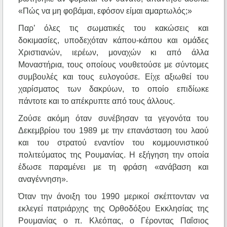
«Πώς να μη φοβάμαι, εφόσον είμαι αμαρτωλός;»
Παρ’ όλες τις σωματικές του κακώσεις και
δοκιμασίες, υποδεχόταν κάπου-κάπου και ομάδες
Χριστιανών, ιερέων, μοναχών κι από άλλα
Μοναστήρια, τους οποίους νουθετούσε με σύντομες
συμβουλές και τους ευλογούσε. Είχε αξιωθεί του
χαρίσματος των δακρύων, το οποίο επιδίωκε
πάντοτε και το απέκρυπτε από τους άλλους.
Ζούσε ακόμη όταν συνέβησαν τα γεγονότα του
Δεκεμβρίου του 1989 με την επανάσταση του λαού
και του στρατού εναντίον του κομμουνιστικού
πολιτεύματος της Ρουμανίας. Η εξήγηση την οποία
έδωσε παραμένει με τη φράση «ανάβαση και
αναγέννηση».
Όταν την άνοιξη του 1990 μερικοί σκέπτονταν να
εκλεγεί πατριάρχης της Ορθοδόξου Εκκλησίας της
Ρουμανίας ο π. Κλεόπας, ο Γέροντας Παΐσιος