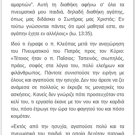
αμαρτιών”. Αυτή τη διαθήκη αφήνω σ’ όλα τα
πνευματικά μου παιδιά, δηλαδή διαθήκη αγάπης,
όπως μας διδάσκει ο Σωτήρας μας Χριστός: Εν
τούτω γνώσονται πάντες ότι εμοί μαθηταί εστε, αν
αγάπην έχητε εν αλλήλοις» (Ιω. 13:35).
Ιδού τι έγραψε ο π. Κλεόπας μετά την αναχώρηση
του Πνευματικού του Πατρός προς τον Κύριο:
«Τέτοιος ήταν ο π. Παΐσιος: Ταπεινός, σιωπηλός,
πράος, σοφός στα λόγια του, πολύ ελεήμων και
φιλάνθρωπος. Πάντοτε συνιστούσε την ειρήνη με
όλους και αγαπούσε την ησυχία. Δεν του άρεσε να ζει
ανάμεσα σε πολλούς κι έκρυβε τις μοναχικές του
ασκήσεις. Κανείς δεν γνώριζε πότε προσευχόταν στο
κελί του, τι εργασία έκανε με τον νου και την καρδιά
του, πόσο έτρωγε την ώρα του φαγητού του και πόσο
κοιμόταν.
»Εκτός από την ησυχία, αγαπούσε πολύ και τα
πνευματικά του παιδιά, τα οποία δεχόταν πατρικά