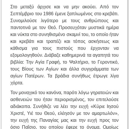
Στο μεταξύ άρχισε και να μην ακούει. Από τον
Σεπτέμβριο του 1986 έμενε ξαπλωμένος στο κρεβάτι.
Συνομιλούσε λιγότερο με τους ανθρώπους και
παντοτινά με τον Θεό. Προσευχόταν μυστικά ημέρα
και νύκτα στο συνηθισμένο σκαμνί του, το οποίο ήταν
και κρεβάτι και τραπέζι και τόπος ασκήσεως και
κάθισμα για τους πιστούς που έρχονταν να
εξομολογηθούν. Διάβαζε καθημερινά τα αγαπητά του
βιβλία: Την Αγία Γραφή, το Ψαλτήριο, το Γεροντικό,
τους Βίους των Αγίων και άλλα συγγράμματα των
αγίων Πατέρων. Τα βράδια συνήθως έτρωγε λίγα
χόρτα.
Τον μοναχικό του κανόνα, παρότι λόγω γηρατειών και
ασθενειών του ήταν περιορισμένος, τον επιτελούσε
αδιάκοπα. Συνήθιζε να λέει την ευχή «Κύριε Ιησού
Χριστέ, Υιέ του Θεού, ελέησόν με τον αμαρτωλόν»,
την ευχή της Παναγίας μας και την ευχή προς τον
όσιο Παΐσιο, του οποίου έφερε το όνομα. Ομοίως