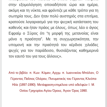
στην εξομολόγηση οποιαδήποτε ώρα και ημέρα,
ακόμη και τη νύκτα, και φρόντιζε με κάθε τρόπο για τη
σωτηρία τους. Δεν ήταν πολύ αυστηρός στα επιτίμια,
κρατούσε λογαριασμό για την ψυχική κατάσταση του
καθενός και ήταν πράος με όλους, όπως λέει ο άγιος
Εφραίμ ο Σύρος ότι “η μορφή της μετανοίας είναι
μόνο η πραότητα”. Με τη συγχωρητικότητα, την
υπομονή και την πραότητά του κέρδισε χιλιάδες
ψυχές για τον παράδεισο, θυσιάζοντας καθημερινά
τον εαυτό του για τους άλλους».
Από το βιβλίο: π. Κων. Κόμαν, Αρχιμ. π. Ιωαννικίου Μπάλαν, Ο
Γέροντας Παΐσιος Ολάρου, Πνευματικός του Γέροντος Κλεόπα
Ηλίε (1897-1990). Μετάφραση-επιμέλεια υπό αδελφών Ι. Μ.
Οσίου Γρηγορίου Αγίου Όρους. Άγιον Όρος 1990.