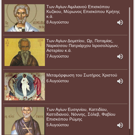
Των Αγίων Αιμιλιανού Επισκόπου
Κυζίκου, Μύρωνος Επισκόπου Κρήτης
κ.ά.
8 Αυγούστου
Των Αγίων Δομετίου, Ωρ, Ποταμίας,
Ναρκίσσου Πατριάρχου Ιεροσολύμων,
Αστερίου κ.ά.
7 Αυγούστου
Μεταμόρφωση του Σωτήρος Χριστού
6 Αυγούστου
Των Αγίων Ευσιγνίου, Καττιδίου,
Καττιδιανού, Νόννης, Σόλεβ, Φαβίου
Επισκόπου Ρώμης
5 Αυγούστου