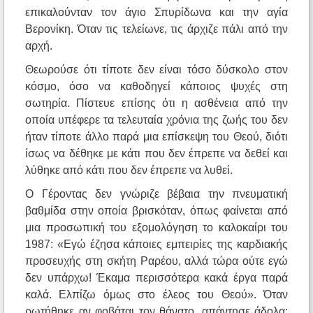
επικαλούνταν τον άγιο Σπυρίδωνα και την αγία
Βερονίκη. Όταν τις τελείωνε, τις άρχιζε πάλι από την
αρχή.
Θεωρούσε ότι τίποτε δεν είναι τόσο δύσκολο στον
κόσμο, όσο να καθοδηγεί κάποιος ψυχές στη
σωτηρία. Πίστευε επίσης ότι η ασθένεια από την
οποία υπέφερε τα τελευταία χρόνια της ζωής του δεν
ήταν τίποτε άλλο παρά μια επίσκεψη του Θεού, διότι
ίσως να δέθηκε με κάτι που δεν έπρεπε να δεθεί και
λύθηκε από κάτι που δεν έπρεπε να λυθεί.
Ο Γέροντας δεν γνώριζε βέβαια την πνευματική
βαθμίδα στην οποία βρισκόταν, όπως φαίνεται από
μια προσωπική του εξομολόγηση το καλοκαίρι του
1987: «Εγώ έζησα κάποιες εμπειρίες της καρδιακής
προσευχής στη σκήτη Ραρέου, αλλά τώρα ούτε εγώ
δεν υπάρχω! Έκαμα περισσότερα κακά έργα παρά
καλά. Ελπίζω όμως στο έλεος του Θεού». Όταν
ρωτήθηκε αν φοβάται τον θάνατο, απάντησε άδολα: