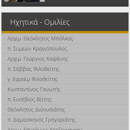
Ηχητικά - Ομιλίες
Αρχιμ. Θεόκλητος Μπόλκας
π. Συμεών Κραγιόπουλος
Αρχιμ. Γεώργιος Καψάνης
π. Σάββας Φιλοθεΐτης
γ. Εφραίμ Φιλοθεΐτης
Κωσταντίνος Γανωτής
π. Ευσέβιος Βίττης
Θεόκλητος Διονυσιάτης
π. Δαμασκηνός Γρηγοριάτης
Αρχιμ. Επιφάνιος Χατζηγιάγκου