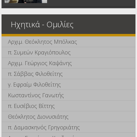
Ηχητικά - Ομιλίες
Αρχιμ. Θεόκλητος Μπόλκας
π. Συμεών Κραγιόπουλος
Αρχιμ. Γεώργιος Καψάνης
π. Σάββας Φιλοθεΐτης
γ. Εφραίμ Φιλοθεΐτης
Κωσταντίνος Γανωτής
π. Ευσέβιος Βίττης
Θεόκλητος Διονυσιάτης
π. Δαμασκηνός Γρηγοριάτης