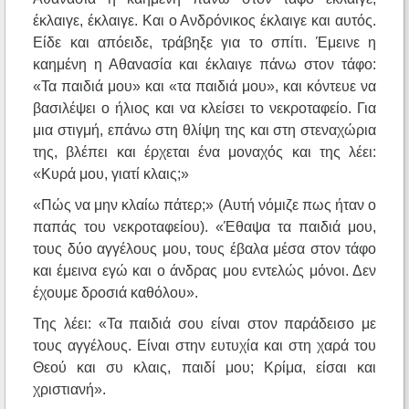
έκλαιγε, έκλαιγε. Και ο Ανδρόνικος έκλαιγε και αυτός.
Είδε και απόειδε, τράβηξε για το σπίτι. Έμεινε η
καημένη η Αθανασία και έκλαιγε πάνω στον τάφο:
«Τα παιδιά μου» και «τα παιδιά μου», και κόντευε να
βασιλέψει ο ήλιος και να κλείσει το νεκροταφείο. Για
μια στιγμή, επάνω στη θλίψη της και στη στεναχώρια
της, βλέπει και έρχεται ένα μοναχός και της λέει:
«Κυρά μου, γιατί κλαις;»
«Πώς να μην κλαίω πάτερ;» (Αυτή νόμιζε πως ήταν ο
παπάς του νεκροταφείου). «Έθαψα τα παιδιά μου,
τους δύο αγγέλους μου, τους έβαλα μέσα στον τάφο
και έμεινα εγώ και ο άνδρας μου εντελώς μόνοι. Δεν
έχουμε δροσιά καθόλου».
Της λέει: «Τα παιδιά σου είναι στον παράδεισο με
τους αγγέλους. Είναι στην ευτυχία και στη χαρά του
Θεού και συ κλαις, παιδί μου; Κρίμα, είσαι και
χριστιανή».