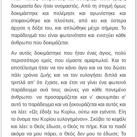
δοκιμασία δεν ήταν ονομαστός. Από τη στιγμή όμως
δοκιμάστηκε και πολέμησε και αγωνίστηκε και
στεφανώθηκε και πλούτισε, από κει και ύστερα
άρχισε η δόξα του, και απλώθηκε μέχρι σήμερα. Το
παράδειγμά του είναι φωτεινότατο και ενισχύει κάθε
άνθρωπο που δοκιμάζεται.
Αν αυτός δοκιμάστηκε που ήταν ένας άγιος, πολύ
περισσότερο εμείς που είμαστε αμαρτωλοί. Και το
αποτέλεσμα ήταν να τον κάνει άγιο και να του δώσει
πάλι χρόνια ζωής και να τον ευλογήσει διπλά και
τριπλά απ’ ότι έχασε, και έτσι να γίνει ένα φωτεινό
παράδειγμα ανά τους αιώνες για κάθε πονεμένο
άνθρωπο· να προσαρμόζεται και ν’ ακουμπάει σ’
αυτό το παράδειγμα και να ξεκουράζεται και αυτός και
να λέει: «Ως έδοξε τω Κυρίω, ούτω και εγένετο. Είη
το όνομα του Κυρίου ευλογημένον». Σκύβει το κεφάλι
και λέει: ο Θεός έδωσε, ο Θεός το πήρε. Και το παιδί
ακόμα να μου πάρει, ο Θεός δεν μου το έδωσε; Το