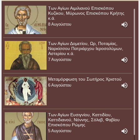
Των Αγίων Αιμιλιανού Επισκόπου
Κυζίκου, Μύρωνος Επισκόπου Κρήτης
κ.ά.
8 Αυγούστου
Των Αγίων Δομετίου, Ωρ, Ποταμίας,
Ναρκίσσου Πατριάρχου Ιεροσολύμων,
Αστερίου κ.ά.
7 Αυγούστου
Μεταμόρφωση του Σωτήρος Χριστού
6 Αυγούστου
Των Αγίων Ευσιγνίου, Καττιδίου,
Καττιδιανού, Νόννης, Σόλεβ, Φαβίου
Επισκόπου Ρώμης
5 Αυγούστου