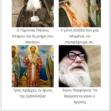
Ο Γέροντας Παΐσιος
Η μόνη ελπίδα που μας
Ολάρου για τη μνήμη του
απομένει, να
θανάτου
επιστρέψουμε στ...
Τρεις Ιεράρχες, οι ήρωες
Άγιος Πορφύριος: Τα
της Ορθοδοξίας
θαύματα τα κάνει ο
Χριστός