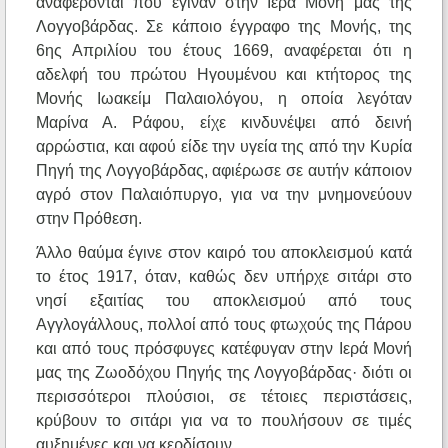
αναφέρονται που έγιναν στην Ιερά Μονή μας της
Λογγοβάρδας. Σε κάποιο έγγραφο της Μονής, της
6ης Απριλίου του έτους 1669, αναφέρεται ότι η
αδελφή του πρώτου Ηγουμένου και κτήτορος της
Μονής Ιωακείμ Παλαιολόγου, η οποία λεγόταν
Μαρίνα Α. Ράφου, είχε κινδυνέψει από δεινή
αρρώστια, και αφού είδε την υγεία της από την Κυρία
Πηγή της Λογγοβάρδας, αφιέρωσε σε αυτήν κάποιον
αγρό στον Παλαιόπυργο, για να την μνημονεύουν
στην Πρόθεση.
Άλλο θαύμα έγινε στον καιρό του αποκλεισμού κατά
το έτος 1917, όταν, καθώς δεν υπήρχε σιτάρι στο
νησί εξαιτίας του αποκλεισμού από τους
Αγγλογάλλους, πολλοί από τους φτωχούς της Πάρου
και από τους πρόσφυγες κατέφυγαν στην Ιερά Μονή
μας της Ζωοδόχου Πηγής της Λογγοβάρδας· διότι οι
περισσότεροι πλούσιοι, σε τέτοιες περιστάσεις,
κρύβουν το σιτάρι για να το πουλήσουν σε τιμές
αυξημένες και να κερδίσουν.