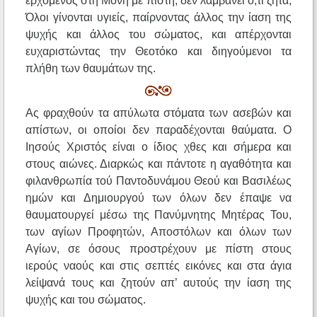
ερχόμενος στη Μονή με πίστη, δεν λαμβάνει ό,τι ζητά;
Όλοι γίνονται υγιείς, παίρνοντας άλλος την ίαση της
ψυχής και άλλος του σώματος, και απέρχονται
ευχαριστώντας την Θεοτόκο και διηγούμενοι τα
πλήθη των θαυμάτων της.
Ας φραχθούν τα απύλωτα στόματα των ασεβών και
απίστων, οι οποίοι δεν παραδέχονται θαύματα. Ο
Ιησούς Χριστός είναι ο ίδιος χθες και σήμερα και
στους αιώνες. Διαρκώς και πάντοτε η αγαθότητα και
φιλανθρωπία τού Παντοδυνάμου Θεού και Βασιλέως
ημών και Δημιουργού των όλων δεν έπαψε να
θαυματουργεί μέσω της Πανύμνητης Μητέρας Του,
των αγίων Προφητών, Αποστόλων και όλων των
Αγίων, σε όσους προστρέχουν με πίστη στους
ιερούς ναούς και στις σεπτές εικόνες και στα άγια
λείψανά τους και ζητούν απ’ αυτούς την ίαση της
ψυχής και του σώματος.