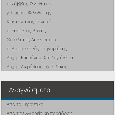
π. Σάββας Φιλοθεΐτης
γ. Εφραίμ Φιλοθεΐτης
Κωσταντίνος Γανωτής
π. Ευσέβιος Βίττης
Θεόκλητος Διονυσιάτης
π. Δαμασκηνός Γρηγοριάτης
Αρχιμ. Επιφάνιος Χατζηγιάγκου
Αρχιμ. Δωρόθεος Τζεβελέκας
Αναγνώσματα
Από το Γεροντικό
Από την Αγιορείτικη παράδοση