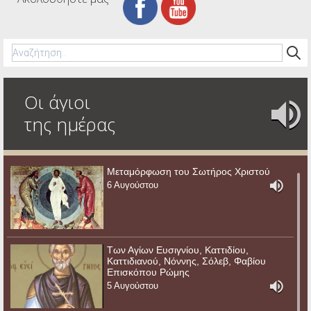
Οι άγιοι
της ημέρας
Μεταμόρφωση του Σωτήρος Χριστού
6 Αυγούστου
Των Αγίων Ευσιγνίου, Καττιδίου,
Καττιδιανού, Νόννης, Σόλεβ, Φαβίου
Επισκόπου Ρώμης
5 Αυγούστου