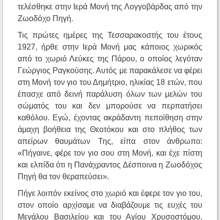
τελέσθηκε στην Ιερά Μονή της Λογγοβάρδας από την
Ζωοδόχο Πηγή.
Τις πρώτες ημέρες της Τεσσαρακοστής του έτους
1927, ήρθε στην Ιερά Μονή μας κάποιος χωρικός
από το χωριό Λεύκες της Πάρου, ο οποίος λεγόταν
Γεώργιος Ραγκούσης. Αυτός με παρακάλεσε να φέρει
στη Μονή τον γιο του Δημήτριο, ηλικίας 18 ετών, που
έπασχε από δεινή παράλυση όλων των μελών του
σώματός του και δεν μπορούσε να περπατήσει
καθόλου. Εγώ, έχοντας ακράδαντη πεποίθηση στην
άμαχη βοήθεια της Θεοτόκου και στο πλήθος των
απείρων θαυμάτων Της, είπα στον άνθρωπο:
«Πήγαινε, φέρε τον γιο σου στη Μονή, και έχε πίστη
και ελπίδα ότι η Πανάχραντος Δέσποινα η Ζωοδόχος
Πηγή θα τον θεραπεύσει».
Πήγε λοιπόν εκείνος στο χωριό και έφερε τον γιο του,
στον οποίο αρχίσαμε να διαβάζουμε τις ευχές του
Μεγάλου Βασιλείου και του Αγίου Χρυσοστόμου,