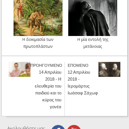
Η δοκιμασία των
Η μία εντολή της
πρωτοπλάστων
μετάνοιας
ΠΡΟΗΓΟΥΜΕΝΟ
ΕΠΟΜΕΝΟ
14 Απριλίου
12 Απριλίου
2018 - Η
2018 -
ελευθερία του
Ιερομάρτυς
παιδιού και το
Ιωάσαφ Σάχωφ
κύρος του
γονέα
Ακολουθήστε μας