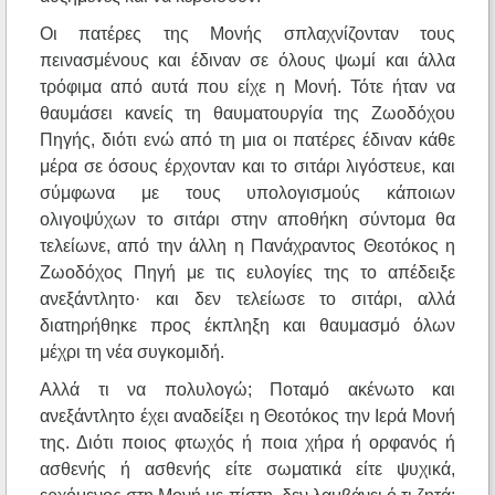
Οι πατέρες της Μονής σπλαχνίζονταν τους
πεινασμένους και έδιναν σε όλους ψωμί και άλλα
τρόφιμα από αυτά που είχε η Μονή. Τότε ήταν να
θαυμάσει κανείς τη θαυματουργία της Ζωοδόχου
Πηγής, διότι ενώ από τη μια οι πατέρες έδιναν κάθε
μέρα σε όσους έρχονταν και το σιτάρι λιγόστευε, και
σύμφωνα με τους υπολογισμούς κάποιων
ολιγοψύχων το σιτάρι στην αποθήκη σύντομα θα
τελείωνε, από την άλλη η Πανάχραντος Θεοτόκος η
Ζωοδόχος Πηγή με τις ευλογίες της το απέδειξε
ανεξάντλητο· και δεν τελείωσε το σιτάρι, αλλά
διατηρήθηκε προς έκπληξη και θαυμασμό όλων
μέχρι τη νέα συγκομιδή.
Αλλά τι να πολυλογώ; Ποταμό ακένωτο και
ανεξάντλητο έχει αναδείξει η Θεοτόκος την Ιερά Μονή
της. Διότι ποιος φτωχός ή ποια χήρα ή ορφανός ή
ασθενής ή ασθενής είτε σωματικά είτε ψυχικά,