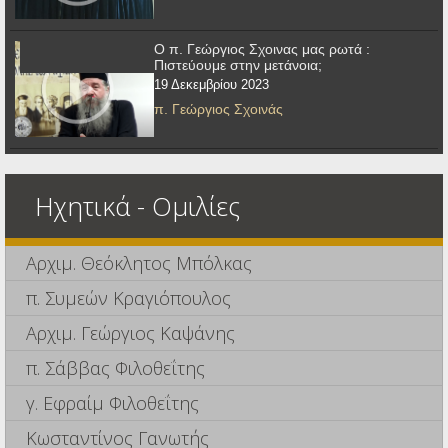
Ο π. Γεώργιος Σχοινας μας ρωτά :
Πιστεύουμε στην μετάνοια;
19 Δεκεμβρίου 2023
π. Γεώργιος Σχοινάς
Ηχητικά - Ομιλίες
Αρχιμ. Θεόκλητος Μπόλκας
π. Συμεών Κραγιόπουλος
Αρχιμ. Γεώργιος Καψάνης
π. Σάββας Φιλοθεΐτης
γ. Εφραίμ Φιλοθεΐτης
Κωσταντίνος Γανωτής