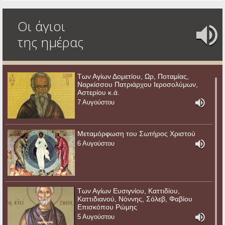
Οι άγιοι
της ημέρας
Των Αγίων Δομετίου, Ωρ, Ποταμίας,
Ναρκίσσου Πατριάρχου Ιεροσολύμων,
Αστερίου κ.ά.
7 Αυγούστου
Μεταμόρφωση του Σωτήρος Χριστού
6 Αυγούστου
Των Αγίων Ευσιγνίου, Καττιδίου,
Καττιδιανού, Νόννης, Σόλεβ, Φαβίου
Επισκόπου Ρώμης
5 Αυγούστου