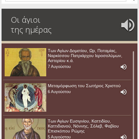
Οι άγιοι
της ημέρας
Των Αγίων Δομετίου, Ωρ, Ποταμίας,
Ναρκίσσου Πατριάρχου Ιεροσολύμων,
Αστερίου κ.ά.
7 Αυγούστου
Μεταμόρφωση του Σωτήρος Χριστού
6 Αυγούστου
Των Αγίων Ευσιγνίου, Καττιδίου,
Καττιδιανού, Νόννης, Σόλεβ, Φαβίου
Επισκόπου Ρώμης
5 Αυγούστου