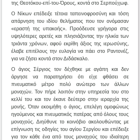
της Θεοτόκου-επί-του-Όρους, κοντά στο Σερπούχωφ.
Ο Νίκων επέδειξε τέτοια ταπεινοφροσύνη και τόση
απάρνηση του ιδίου θελήματος που τον ονόμασαν
«εραστή της υπακοής». Προόδευσε γρήγορα στις
υψηλότερες αρετές και πλησιάζοντας την ηλικία των
τριάντα χρόνων, αφού εκρίθη άξιος της ιερωσύνης,
έλαβε επιτέλους την ευλογία να πάει στο Ραντονέζ,
για να ζήσει κοντά στον Διδάσκαλο.
Ο άγιος Σέργιος τον δέχθηκε με αγάπη και δεν
άργησε να παρατηρήσει ότι είχε φθάσει σε
πνευματικό μέτρο πολύ ανώτερο των άλλων
μοναχών. Τον πήρε λοιπόν στην υπηρεσία του στο
κελλί του και τον έκανε δεύτερο στην ιεραρχία της
μονής. Όταν εκοιμήθη ο άγιος, επελέγη ομοφώνως
ηγούμενος και πνευματικός πατέρας από όλους τους
μοναχούς. Διηύθυνε το κοινόβιο ακολουθώντας με
επίγνωση τις οδηγίες του αγίου Σεργίου και επέδειξε
για τον κάθε ένα από τους μοναχούς του ιδιαίτερη