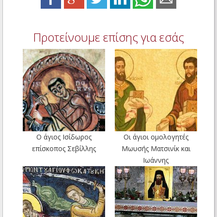
Προτείνουμε επίσης για εσάς
Ο άγιος Ισίδωρος
Οι άγιοι ομολογητές
επίσκοπος Σεβίλλης
Μωυσής Ματσινίκ και
Ιωάννης