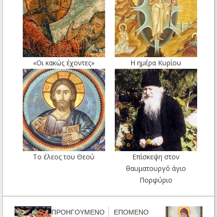
«Οι κακώς έχοντες»
Η ημέρα Κυρίου
Το έλεος του Θεού
Επίσκεψη στον
θαυματουργό άγιο
Πορφύριο
ΠΡΟΗΓΟΥΜΕΝΟ
ΕΠΟΜΕΝΟ