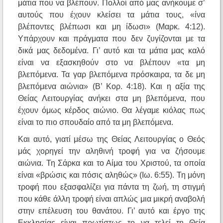
μάτια που να βλέπουν. Πολλοί από μας ανήκουμε σ’
αυτούς που έχουν κλείσει τα μάτια τους, «ίνα
βλέποντες βλέπωσι και μη ίδωσι» (Μαρκ. 4:12).
Υπάρχουν και πράγματα που δεν ζυγίζονται με τα
δικά μας δεδομένα. Γι’ αυτό και τα μάτια μας καλό
είναι να εξασκηθούν στο να βλέπουν «τα μη
βλεπόμενα. Τα γαρ βλεπόμενα πρόσκαιρα, τα δε μη
βλεπόμενα αιώνια» (Β’ Κορ. 4:18). Και η αξία της
Θείας Λειτουργίας ανήκει στα μη βλεπόμενα, που
έχουν όμως κέρδος αιώνιο. Θα λέγαμε κιόλας πως
είναι το πιο σπουδαίο από τα μη βλεπόμενα.
Και αυτό, γιατί μέσω της Θείας Λειτουργίας ο Θεός
μάς χορηγεί την αληθινή τροφή για να ζήσουμε
αιώνια. Τη Σάρκα και το Αίμα του Χριστού, τα οποία
είναι «βρώσις και πόσις αληθώς» (Ιω. 6:55). Τη μόνη
τροφή που εξασφαλίζει για πάντα τη ζωή, τη στιγμή
που κάθε άλλη τροφή είναι απλώς μια μικρή αναβολή
στην επέλευση του θανάτου. Γι’ αυτό και έργο της
Εκκλησίας είναι πρωτίστως το να τελεί τη Θεία