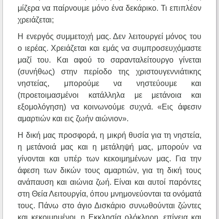
μίζερα να παίρνουμε μόνο ένα δεκάρικο. Τι επιπλέον
χρειάζεται;
Η ενεργός συμμετοχή μας. Δεν λειτουργεί μόνος του
ο ιερέας. Χρειάζεται και εμάς να συμπροσευχόμαστε
μαζί του. Και αφού το σαρανταλείτουργο γίνεται
(συνήθως) στην περίοδο της χριστουγεννιάτικης
νηστείας, μπορούμε να νηστεύουμε και
(προετοιμασμένοι κατάλληλα με μετάνοια και
εξομολόγηση) να κοινωνούμε συχνά. «Εις άφεσιν
αμαρτιών και εις ζωήν αιώνιον».
Η δική μας προσφορά, η μικρή θυσία για τη νηστεία,
η μετάνοιά μας και η μετάληψή μας, μπορούν να
γίνονται και υπέρ των κεκοιμημένων μας. Για την
άφεση των δικών τους αμαρτιών, για τη δική τους
ανάπαυση και αιώνια ζωή. Είναι και αυτοί παρόντες
στη Θεία Λειτουργία, όπου μνημονεύονται τα ονόματά
τους. Πάνω στο άγιο Δισκάριο συνωθούνται ζώντες
και κεκοιμημένοι, η Εκκλησία ολόκληρη, επίγεια και