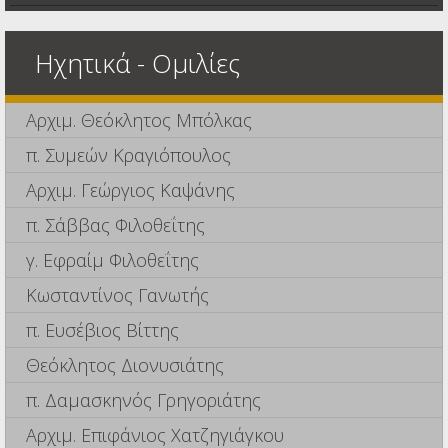
Ηχητικά - Ομιλίες
Αρχιμ. Θεόκλητος Μπόλκας
π. Συμεών Κραγιόπουλος
Αρχιμ. Γεώργιος Καψάνης
π. Σάββας Φιλοθεΐτης
γ. Εφραίμ Φιλοθεΐτης
Κωσταντίνος Γανωτής
π. Ευσέβιος Βίττης
Θεόκλητος Διονυσιάτης
π. Δαμασκηνός Γρηγοριάτης
Αρχιμ. Επιφάνιος Χατζηγιάγκου