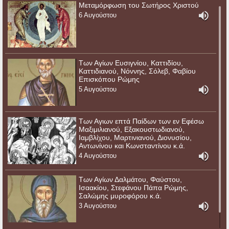
Μεταμόρφωση του Σωτήρος Χριστού
6 Αυγούστου
Των Αγίων Ευσιγνίου, Καττιδίου,
Καττιδιανού, Νόννης, Σόλεβ, Φαβίου
Επισκόπου Ρώμης
5 Αυγούστου
Των Αγιων επτά Παίδων των εν Εφέσω
Μαξιμιλιανού, Εξακουστωδιανού,
Ιαμβλίχου, Μαρτινιανού, Διονυσίου,
Αντωνίνου και Κωνσταντίνου κ.ά.
4 Αυγούστου
Των Αγίων Δαλμάτου, Φαύστου,
Ισαακίου, Στεφάνου Πάπα Ρώμης,
Σαλώμης μυροφόρου κ.ά.
3 Αυγούστου