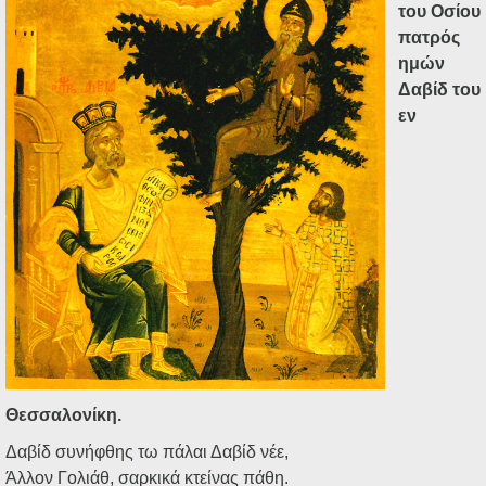
Ηχητικά
του Οσίου
πατρός
ημών
Δαβίδ του
εν
Θεσσαλονίκη.
Δαβίδ συνήφθης τω πάλαι Δαβίδ νέε,
Άλλον Γολιάθ, σαρκικά κτείνας πάθη.