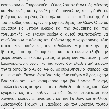
εκατοίκουν οι Ταυροσκύθαι. Ούτος λοιπόν ήτον υιός Λέοντος
και Φωτεινής, και εγεννήθη κατ’ επαγγελίαν, και ηγιάσθη εκ
βρέφους, ως ο μέγας Σαμουήλ, και Ιερεμίας ο Προφήτης. Δια
τούτο ευθύς οπού εγεννήθη, αφιερώθη εις τον Θεόν. Όταν δε
έφθασεν εις μέτρον ηλικίας και της σωματικής και της
πνευματικής, και έλαβον χρείαν οι αυτού συμπατριώται να
αναβιβάσουν αυτόν εις τον θρόνον της Αρχιερωσύνης, τότε
απέστειλαν αυτόν εις τον καθολικόν Μητροπολίτην της
Ιβηρίας, ήτοι της Γκιουρτζίας, και από εκείνον έλαβε την
χειροτονίαν. Επεκράτει γαρ εις τα μέρη των Ρωμαίων η των
Εικονομάχων αίρεσις, και δια τούτο δεν έλαβε παρ’ εκείνων
την χειροτονίαν ο Άγιος. Αφ’ ου δε ετελεύτησεν ο Ίσαυρος, και
οι μετ’ αυτόν Εικονομάχοι βασιλείς, τότε επήγεν ο Άγιος εις την
Βασιλεύουσαν, και ανταμώσας την βασίλισσαν Ειρήνην,
πολλά είπεν εις αυτήν περί της ορθοδόξου πίστεως, και πάλιν
εγύρισεν εις την Γοτθίαν. Επειδή δε οι στρατιώται του
Χαγάνου έκαμαν επανάστασιν εις την Γοτθίαν, και πολλούς
Χριστιανούς έκοψαν με μαχαίρας δια τον Χριστόν, τούτου