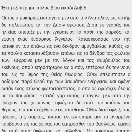
Έκτη εξεπέρησε πύλας βίου εικάδι Δαβίδ.
Ούτος ο μακάριος εκατάγετο μεν από την Ανατολήν, ως αστήρ
δε πολύφωτος και την Δύσιν εφώτισε. Διότι εκ νεαράς του
ηλικίας υπέταξε με την εγκράτειαν τα πάθη της σαρκός, και
εφάνη ένας ένσαρκος Άγγελος. Κατασκευάσας γαρ την
κατοικίαν του επάνω εις ένα δένδρον αμυγδαλέας, καθώς και
τα πουλία κατασκευάζουσιν επάνω εις τα δένδρα τας φωλεάς
των, εύφραινε μεν με τον λόγον και τας συμβουλάς του
εκείνους, οπού επρόστρεχον εις αυτόν, επτέρονε δε τον νουν
του εις το ύψος της θείας θεωρίας. Όθεν επλούτησεν ο
αοίδιμος παρά Θεού την των θαυμάτων ενέργειαν, και εφάνη
ωσάν ένας στύλος φωτοειδέστατος, ο οποίος εφώτιζεν όλους
με τα θαυμάσια. Επειδή γαρ αυτός, επάγονε μεν από την
ψύχραν του χειμώνος, εφλέγετο δε από την καύσιν του
θέρους, δια τούτο έφθασεν εις απάθειαν. Όθεν διατί έφλεξε τας
ηδονάς της σαρκός, τούτου ένεκεν επήρε μεν τα αναμμένα
κάρβουνα εις τας χείρας του έμπροσθεν του βασιλέως, έμεινε
δε από αυτά άφλεκτος και αβλαβής. Με τοιούτον λοιπόν