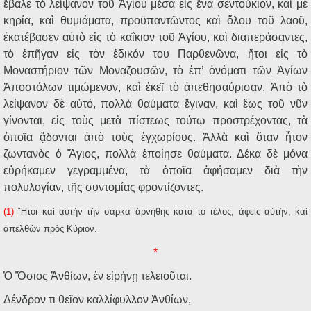
ἔβαλε τὸ λείψανον τοῦ Ἁγίου μέσα εἰς ἕνα σεντούκιον, καὶ μὲ
κηρία, καὶ θυμιάματα, προϋπαντῶντος καὶ ὅλου τοῦ λαοῦ,
ἐκατέβασεν αὐτὸ εἰς τὸ καΐκιον τοῦ Ἁγίου, καὶ διαπεράσαντες,
τὸ ἐπῆγαν εἰς τὸν ἐδικόν του Παρθενῶνα, ἤτοι εἰς τὸ
Μοναστήριον τῶν Μοναζουσῶν, τὸ ἐπ’ ὀνόματι τῶν Ἁγίων
Ἀποστόλων τιμώμενον, καὶ ἐκεῖ τὸ ἀπεθησαύρισαν. Ἀπὸ τὸ
λείψανον δὲ αὐτό, πολλὰ θαύματα ἔγιναν, καὶ ἕως τοῦ νῦν
γίνονται, εἰς τοὺς μετὰ πίστεως τούτῳ προστρέχοντας, τὰ
ὁποῖα ᾄδονται ἀπὸ τοὺς ἐγχωρίους. Ἀλλὰ καὶ ὅταν ἦτον
ζωντανὸς ὁ Ἅγιος, πολλὰ ἐποίησε θαύματα. Δέκα δὲ μόνα
εὑρήκαμεν γεγραμμένα, τὰ ὁποῖα ἀφήσαμεν διὰ τὴν
πολυλογίαν, τῆς συντομίας φροντίζοντες.
(1)
Ἤτοι καὶ αὐτὴν τὴν σάρκα ἀρνήθης κατὰ τὸ τέλος, ἀφεὶς αὐτήν, καὶ
ἀπελθὼν πρὸς Κύριον.
*
Ὁ Ὅσιος Ἀνθίων, ἐν εἰρήνῃ τελειοῦται.
Δένδρον τι θεῖον καλλίφυλλον Ἀνθίων,