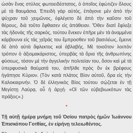
ὡσὰν ἕνας στύλος φωτοειδέστατος, ὁ ὁποῖος ἐφώτιζεν ὅλους
μὲ τὰ θαυμάσια. Ἐπειδὴ γὰρ αὐτός, ἐπάγονε μὲν ἀπὸ τὴν
ψύχραν τοῦ χειμῶνος, ἐφλέγετο δὲ ἀπὸ τὴν καῦσιν τοῦ
θέρους, διὰ τοῦτο ἔφθασεν εἰς ἀπάθειαν. Ὅθεν διατὶ ἔφλεξε
τὰς ἡδονὰς τῆς σαρκός, τούτου ἕνεκεν ἐπῆρε μὲν τὰ ἀναμμένα
κάρβουνα εἰς τὰς χεῖράς του ἔμπροσθεν τοῦ βασιλέως, ἔμεινε
δὲ ἀπὸ αὐτὰ ἄφλεκτος καὶ ἀβλαβής. Μὲ τοιοῦτον λοιπὸν
τρόπον ὁ ἀξιομακάριστος, ὑπερβὰς τὰ ὅρια τῆς ἀνθρωπίνης
φύσεως, τόσον μὲ τὴν ἀγγελικὴν πολιτείαν του, ὅσον καὶ μὲ τὰ
ὑπερφυσικὰ θαύματά του, ἀπῆλθε πρὸς ὃν ἐκ βρέφους
ἠγάπησε Κύριον. (Τὸν κατὰ πλάτος Βίον αὐτοῦ, ὅρα εἰς τὴν
Καλοκαιρινήν. Ὁ δὲ ἑλληνικὸς Βίος τούτου σῴζεται ἐν τῇ
Μεγίστῃ Λαύρᾳ, οὗ ἡ ἀρχή· «Οἱ τῶν εὐβεβιωκότων τὰς
πράξεις».)
*
Τῇ αὐτῇ ἡμέρᾳ μνήμη τοῦ Ὁσίου πατρὸς ἡμῶν Ἰωάννου
Ἐπισκόπου Γοτθίας, ἐν εἰρήνῃ τελειωθέντος.