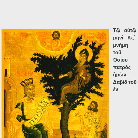
Τῷ αὐτῷ
μηνὶ Κς΄,
μνήμη
τοῦ
Ὁσίου
πατρὸς
ἡμῶν
Δαβὶδ τοῦ
ἐν