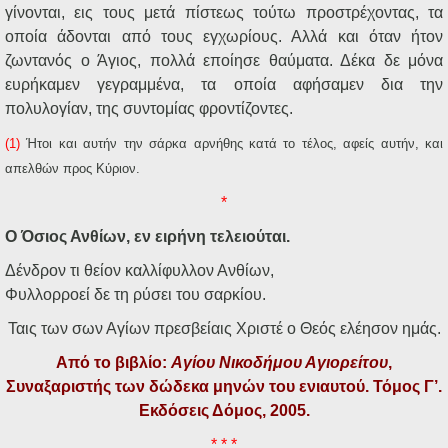
γίνονται, εις τους μετά πίστεως τούτω προστρέχοντας, τα
οποία άδονται από τους εγχωρίους. Αλλά και όταν ήτον
ζωντανός ο Άγιος, πολλά εποίησε θαύματα. Δέκα δε μόνα
ευρήκαμεν γεγραμμένα, τα οποία αφήσαμεν δια την
πολυλογίαν, της συντομίας φροντίζοντες.
(1)
Ήτοι και αυτήν την σάρκα αρνήθης κατά το τέλος, αφείς αυτήν, και
απελθών προς Κύριον.
*
Ο Όσιος Ανθίων, εν ειρήνη τελειούται.
Δένδρον τι θείον καλλίφυλλον Ανθίων,
Φυλλορροεί δε τη ρύσει του σαρκίου.
Ταις των σων Αγίων πρεσβείαις Χριστέ ο Θεός ελέησον ημάς.
Από το βιβλίο:
Αγίου Νικοδήμου Αγιορείτου
,
Συναξαριστής των δώδεκα μηνών του ενιαυτού. Τόμος Γ’.
Εκδόσεις Δόμος, 2005.
* * *