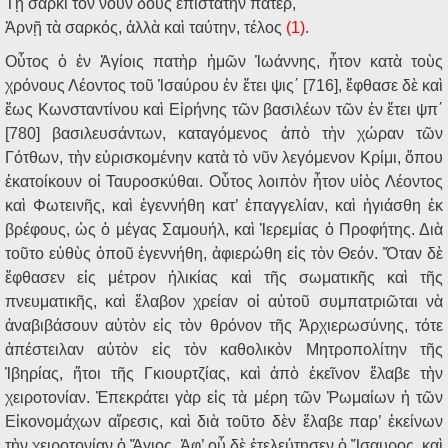
Τῇ σαρκὶ τὸν νοῦν δοὺς ἐπιστάτην πάτερ,
Ἀρνῇ τὰ σαρκός, ἀλλὰ καὶ ταύτην, τέλος
(1)
.
Οὗτος ὁ ἐν Ἁγίοις πατὴρ ἡμῶν Ἰωάννης, ἦτον κατὰ τοὺς
χρόνους Λέοντος τοῦ Ἰσαύρου ἐν ἔτει ψις΄ [716], ἔφθασε δὲ καὶ
ἕως Κωνσταντίνου καὶ Εἰρήνης τῶν βασιλέων τῶν ἐν ἔτει ψπ΄
[780] βασιλευσάντων, καταγόμενος ἀπὸ τὴν χώραν τῶν
Γότθων, τὴν εὑρισκομένην κατὰ τὸ νῦν λεγόμενον Κρίμι, ὅπου
ἐκατοίκουν οἱ Ταυροσκύθαι. Οὗτος λοιπὸν ἦτον υἱὸς Λέοντος
καὶ Φωτεινῆς, καὶ ἐγεννήθη κατ’ ἐπαγγελίαν, καὶ ἡγιάσθη ἐκ
βρέφους, ὡς ὁ μέγας Σαμουήλ, καὶ Ἱερεμίας ὁ Προφήτης. Διὰ
τοῦτο εὐθὺς ὁποῦ ἐγεννήθη, ἀφιερώθη εἰς τὸν Θεόν. Ὅταν δὲ
ἔφθασεν εἰς μέτρον ἡλικίας καὶ τῆς σωματικῆς καὶ τῆς
πνευματικῆς, καὶ ἔλαβον χρείαν οἱ αὐτοῦ συμπατριῶται νὰ
ἀναβιβάσουν αὐτὸν εἰς τὸν θρόνον τῆς Ἀρχιερωσύνης, τότε
ἀπέστειλαν αὐτὸν εἰς τὸν καθολικὸν Μητροπολίτην τῆς
Ἰβηρίας, ἤτοι τῆς Γκιουρτζίας, καὶ ἀπὸ ἐκεῖνον ἔλαβε τὴν
χειροτονίαν. Ἐπεκράτει γὰρ εἰς τὰ μέρη τῶν Ῥωμαίων ἡ τῶν
Εἰκονομάχων αἵρεσις, καὶ διὰ τοῦτο δὲν ἔλαβε παρ’ ἐκείνων
τὴν χειροτονίαν ὁ Ἅγιος. Ἀφ’ οὗ δὲ ἐτελεύτησεν ὁ Ἴσαυρος, καὶ