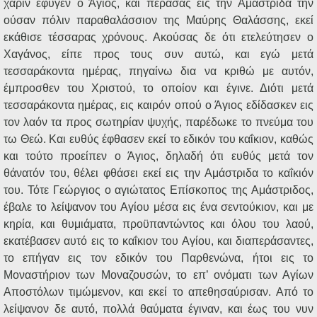
χάριν έφυγεν ο Άγιος, και περάσας εις την Αμάστριδα την
ούσαν πόλιν παραθαλάσσιον της Μαύρης Θαλάσσης, εκεί
εκάθισε τέσσαρας χρόνους. Ακούσας δε ότι ετελεύτησεν ο
Χαγάνος, είπε προς τους συν αυτώ, και εγώ μετά
τεσσαράκοντα ημέρας, πηγαίνω δια να κριθώ με αυτόν,
έμπροσθεν του Χριστού, το οποίον και έγινε. Διότι μετά
τεσσαράκοντα ημέρας, εις καιρόν οπού ο Άγιος εδίδασκεν εις
τον λαόν τα προς σωτηρίαν ψυχής, παρέδωκε το πνεύμα του
τω Θεώ. Και ευθύς έφθασεν εκεί το εδικόν του καΐκιον, καθώς
και τούτο προείπεν ο Άγιος, δηλαδή ότι ευθύς μετά τον
θάνατόν του, θέλει φθάσει εκεί εις την Αμάστριδα το καΐκιόν
του. Τότε Γεώργιος ο αγιώτατος Επίσκοπος της Αμάστριδος,
έβαλε το λείψανον του Αγίου μέσα εις ένα σεντούκιον, και με
κηρία, και θυμιάματα, προϋπαντώντος και όλου του λαού,
εκατέβασεν αυτό εις το καΐκιον του Αγίου, και διαπεράσαντες,
το επήγαν εις τον εδικόν του Παρθενώνα, ήτοι εις το
Μοναστήριον των Μοναζουσών, το επ’ ονόματι των Αγίων
Αποστόλων τιμώμενον, και εκεί το απεθησαύρισαν. Από το
λείψανον δε αυτό, πολλά θαύματα έγιναν, και έως του νυν