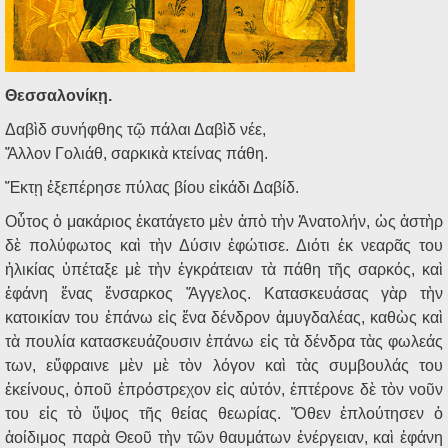
Θεσσαλονίκῃ.
Δαβὶδ συνήφθης τῷ πάλαι Δαβὶδ νέε,
Ἄλλον Γολιάθ, σαρκικὰ κτείνας πάθη.
Ἕκτῃ ἐξεπέρησε πύλας βίου εἰκάδι Δαβίδ.
Οὗτος ὁ μακάριος ἐκατάγετο μὲν ἀπὸ τὴν Ἀνατολήν, ὡς ἀστὴρ
δὲ πολύφωτος καὶ τὴν Δύσιν ἐφώτισε. Διότι ἐκ νεαρᾶς του
ἡλικίας ὑπέταξε μὲ τὴν ἐγκράτειαν τὰ πάθη τῆς σαρκός, καὶ
ἐφάνη ἕνας ἔνσαρκος Ἄγγελος. Κατασκευάσας γὰρ τὴν
κατοικίαν του ἐπάνω εἰς ἕνα δένδρον ἀμυγδαλέας, καθὼς καὶ
τὰ πουλία κατασκευάζουσιν ἐπάνω εἰς τὰ δένδρα τὰς φωλεάς
των, εὔφραινε μὲν μὲ τὸν λόγον καὶ τὰς συμβουλάς του
ἐκείνους, ὁποῦ ἐπρόστρεχον εἰς αὐτόν, ἐπτέρονε δὲ τὸν νοῦν
του εἰς τὸ ὕψος τῆς θείας θεωρίας. Ὅθεν ἐπλούτησεν ὁ
ἀοίδιμος παρὰ Θεοῦ τὴν τῶν θαυμάτων ἐνέργειαν, καὶ ἐφάνη