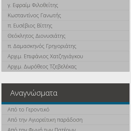
γ. Εφραίμ Φιλοθεΐτης
Κωσταντίνος Γανωτής
π. Ευσέβιος Βίττης
Θεόκλητος Διονυσιάτης
π. Δαμασκηνός Γρηγοριάτης
Αρχιμ. Επιφάνιος Χατζηγιάγκου
Αρχιμ. Δωρόθεος Τζεβελέκας
Αναγνώσματα
Από το Γεροντικό
Από την Αγιορείτικη παράδοση
Από την Φωνή των Πατέρων