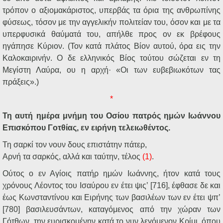
τρόπον ο αξιομακάριστος, υπερβάς τα όρια της ανθρωπίνης
φύσεως, τόσον με την αγγελικήν πολιτείαν του, όσον και με τα
υπερφυσικά θαύματά του, απήλθε προς ον εκ βρέφους
ηγάπησε Κύριον. (Τον κατά πλάτος Βίον αυτού, όρα εις την
Καλοκαιρινήν. Ο δε ελληνικός Βίος τούτου σώζεται εν τη
Μεγίστη Λαύρα, ου η αρχή· «Οι των ευβεβιωκότων τας
πράξεις».)
*
Τη αυτή ημέρα μνήμη του Οσίου πατρός ημών Ιωάννου
Επισκόπου Γοτθίας, εν ειρήνη τελειωθέντος.
Τη σαρκί τον νουν δους επιστάτην πάτερ,
Αρνή τα σαρκός, αλλά και ταύτην, τέλος
(1)
.
Ούτος ο εν Αγίοις πατήρ ημών Ιωάννης, ήτον κατά τους
χρόνους Λέοντος του Ισαύρου εν έτει ψις’ [716], έφθασε δε και
έως Κωνσταντίνου και Ειρήνης των βασιλέων των εν έτει ψπ’
[780] βασιλευσάντων, καταγόμενος από την χώραν των
Γότθων, την ευρισκομένην κατά το νυν λεγόμενον Κρίμι, όπου