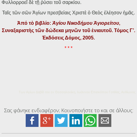
Φυλλορροεῖ δὲ τῇ ῥύσει τοῦ σαρκίου.
Ταῖς τῶν σῶν Ἁγίων πρεσβείαις Χριστὲ ὁ Θεὸς ἐλέησον ἡμᾶς.
Ἀπό τὸ βιβλίο:
Ἁγίου Νικοδήμου Ἁγιορείτου
,
Συναξαριστὴς τῶν δώδεκα μηνῶν τοῦ ἐνιαυτοῦ. Τόμος Γ’.
Ἐκδόσεις Δόμος, 2005.
* * *
Των Αγίων Δαβίδ του εν Θεσσαλονίκη, Ιωάννου Επισκόπου Γοτθίας, Ανθίωνος
Σας φάνηκε ενδιαφέρον; Κοινοποιήστε το και σε άλλους: