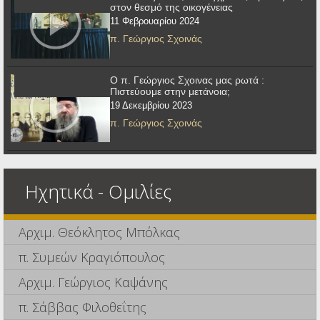
στον θεσμό της οικογένειας
11 Φεβρουαρίου 2024
π. Γεώργιος Σχοινάς
Ο π. Γεώργιος Σχοινας μας ρωτά :
Πιστεύουμε στην μετάνοια;
19 Δεκεμβρίου 2023
π. Γεώργιος Σχοινάς
Ηχητικά - Ομιλίες
Αρχιμ. Θεόκλητος Μπόλκας
π. Συμεών Κραγιόπουλος
Αρχιμ. Γεώργιος Καψάνης
π. Σάββας Φιλοθεΐτης