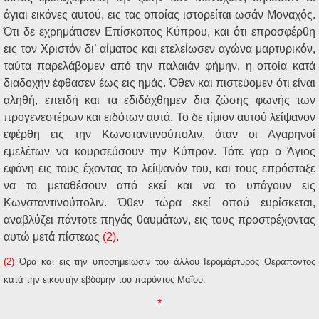
άγιαι εικόνες αυτού, εις τας οποίας ιστορείται ωσάν Μοναχός.
Ότι δε εχρημάτισεν Επίσκοπος Κύπρου, και ότι επροσφέρθη
εις τον Χριστόν δι’ αίματος και ετελείωσεν αγώνα μαρτυρικόν,
ταύτα παρελάβομεν από την παλαιάν φήμην, η οποία κατά
διαδοχήν έφθασεν έως εις ημάς. Όθεν και πιστεύομεν ότι είναι
αληθή, επειδή και τα εδιδάχθημεν δια ζώσης φωνής των
προγενεστέρων και ειδότων αυτά. Το δε τίμιον αυτού λείψανον
εφέρθη εις την Κωνσταντινούπολιν, όταν οι Αγαρηνοί
εμελέτων να κουρσεύσουν την Κύπρον. Τότε γαρ ο Άγιος
εφάνη εις τους έχοντας το λείψανόν του, και τους επρόσταξε
να το μεταθέσουν από εκεί και να το υπάγουν εις
Κωνσταντινούπολιν. Όθεν τώρα εκεί οπού ευρίσκεται,
αναβλύζει πάντοτε πηγάς θαυμάτων, εις τους προστρέχοντας
αυτώ μετά πίστεως
(2)
.
(2)
Όρα και εις την υποσημείωσιν του άλλου Ιερομάρτυρος Θεράποντος
κατά την εικοστήν εβδόμην του παρόντος Μαΐου.
*