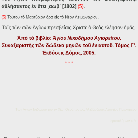
ἀθλήσαντος ἐν ἔτει ͵αωβ΄ [1802]
(5)
.
(5)
Τούτου τὸ Μαρτύριον ὅρα εἰς τὸ Νέον Λειμωνάριον.
Ταῖς τῶν σῶν Ἁγίων πρεσβείαις Χριστὲ ὁ Θεὸς ἐλέησον ἡμᾶς.
Ἀπό τὸ βιβλίο:
Ἁγίου Νικοδήμου Ἁγιορείτου
,
Συναξαριστὴς τῶν δώδεκα μηνῶν τοῦ ἐνιαυτοῦ. Τόμος Γ’.
Ἐκδόσεις Δόμος, 2005.
* * *
Των Αγίων Ισιδώρου του εν Χίω, Θεράποντος, Αλεξάνδρου, Λεοντίου Πατριάρχου
Ιεροσολύμων κ.ά.