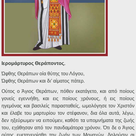
Ιερομάρτυρος Θεράποντος.
Ώφθης Θεράπων οία θύτης του Λόγου,
Ώφθης Θεράπων και δι’ αίματος πάτερ.
Ούτος ο Άγιος Θεράπων, πόθεν εκατάγετο, και από ποίους
γονείς εγεννήθη, και εις ποίους χρόνους, ή εις ποίους
ηγεμόνας και βασιλείς παρασταθείς, ωμολόγησε τον Χριστόν
και έλαβε του μαρτυρίου τον στέφανον, δια όλα αυτά, λέγω,
δεν ηξεύρωμεν να ειπούμεν, καθότι τα υπομνήματα της ζωής
του, εχάθησαν από τον πανδαμάτορα χρόνον. Ότι δε ο Άγιος
ούτος εμεταχειρίσθη την ζωήν των Μοναχών, δηλούσιν αι