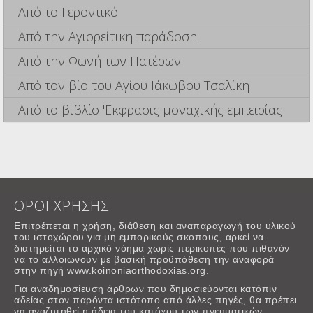
Από το Γεροντικό
Από την Αγιορείτικη παράδοση
Από την Φωνή των Πατέρων
Από τον βίο του Αγίου Ιάκωβου Τσαλίκη
Από το βιβλίο 'Εκφρασις μοναχικής εμπειρίας
ΟΡΟΙ ΧΡΗΣΗΣ
Επιτρέπεται η χρήση, διάθεση και αναπαραγωγή του υλικού
του ιστοχώρου για μη εμπορικούς σκοπους, αρκεί να
διατηρείται το αρχικό νόημα χωρίς περικοπές που πιθανόν
να το αλλοιώνουν με βασική προϋπόθεση την αναφορά
στην πηγή www.koinoniaorthodoxias.org.
Για αναδημοσίευση άρθρων που δημοσιεύονται κατόπιν
αδείας στον παρόντα ιστότοπο από άλλες πηγές, θα πρέπει
να αναζητηθεί η άδεια του κατόχου των πνευματικών