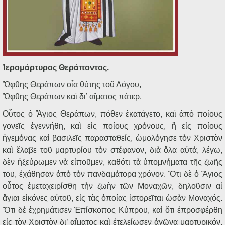
Ἱερομάρτυρος Θεράποντος.
Ὤφθης Θεράπων οἷα θύτης τοῦ Λόγου,
Ὤφθης Θεράπων καὶ δι’ αἵματος πάτερ.
Οὗτος ὁ Ἅγιος Θεράπων, πόθεν ἐκατάγετο, καὶ ἀπὸ ποίους
γονεῖς ἐγεννήθη, καὶ εἰς ποίους χρόνους, ἢ εἰς ποίους
ἡγεμόνας καὶ βασιλεῖς παρασταθείς, ὡμολόγησε τὸν Χριστὸν
καὶ ἔλαβε τοῦ μαρτυρίου τὸν στέφανον, διὰ ὅλα αὐτά, λέγω,
δὲν ἠξεύρωμεν νὰ εἰποῦμεν, καθότι τὰ ὑπομνήματα τῆς ζωῆς
του, ἐχάθησαν ἀπὸ τὸν πανδαμάτορα χρόνον. Ὅτι δὲ ὁ Ἅγιος
οὗτος ἐμεταχειρίσθη τὴν ζωὴν τῶν Μοναχῶν, δηλοῦσιν αἱ
ἅγιαι εἰκόνες αὐτοῦ, εἰς τὰς ὁποίας ἱστορεῖται ὡσὰν Μοναχός.
Ὅτι δὲ ἐχρημάτισεν Ἑπίσκοπος Κύπρου, καὶ ὅτι ἐπροσφέρθη
εἰς τὸν Χριστὸν δι’ αἵματος καὶ ἐτελείωσεν ἀγῶνα μαρτυρικόν,