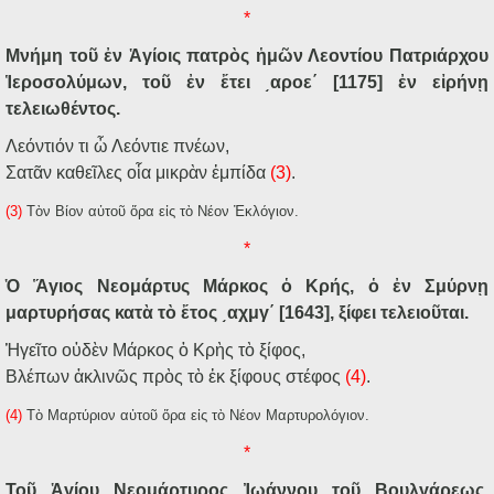
*
Μνήμη τοῦ ἐν Ἁγίοις πατρὸς ἡμῶν Λεοντίου Πατριάρχου
Ἱεροσολύμων, τοῦ ἐν ἔτει ͵αροε΄ [1175] ἐν εἰρήνῃ
τελειωθέντος.
Λεόντιόν τι ὦ Λεόντιε πνέων,
Σατᾶν καθεῖλες οἷα μικρὰν ἐμπίδα
(3)
.
(3)
Τὸν Βίον αὐτοῦ ὅρα εἰς τὸ Νέον Ἐκλόγιον.
*
Ὁ Ἅγιος Νεομάρτυς Μάρκος ὁ Κρής, ὁ ἐν Σμύρνῃ
μαρτυρήσας κατὰ τὸ ἔτος ͵αχμγ΄ [1643], ξίφει τελειοῦται.
Ἡγεῖτο οὐδὲν Μάρκος ὁ Κρὴς τὸ ξίφος,
Βλέπων ἀκλινῶς πρὸς τὸ ἐκ ξίφους στέφος
(4)
.
(4)
Τὸ Μαρτύριον αὐτοῦ ὅρα εἰς τὸ Νέον Μαρτυρολόγιον.
*
Τοῦ Ἁγίου Νεομάρτυρος Ἰωάννου τοῦ Βουλγάρεως,