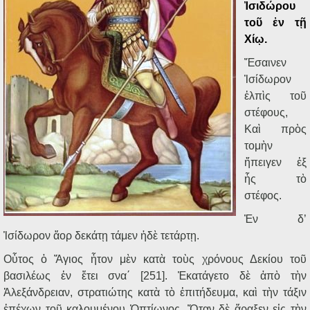
Ἰσιδώρου
τοῦ ἐν τῇ
Χίῳ.
Ἔσαινεν
Ἰσίδωρον
ἐλπὶς τοῦ
στέφους,
Καὶ πρὸς
τομὴν
ἤπειγεν ἐξ
ἧς τὸ
στέφος.
Ἐν δ’
Ἰσίδωρον ἄορ δεκάτῃ τάμεν ἠδὲ τετάρτῃ.
Οὗτος ὁ Ἅγιος ἦτον μὲν κατὰ τοὺς χρόνους Δεκίου τοῦ
βασιλέως ἐν ἔτει σνα΄ [251]. Ἐκατάγετο δὲ ἀπὸ τὴν
Ἀλεξάνδρειαν, στρατιώτης κατὰ τὸ ἐπιτήδευμα, καὶ τὴν τάξιν
ἐπέχων τοῦ καλουμένου Ὀπτίωνος. Ὅταν δὲ ἄραξεν εἰς τὴν