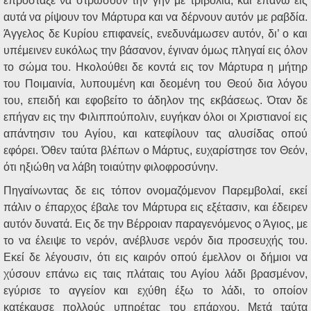
επρόσταξε να στρώσουν την γην με τριβόλια, και επάνω εις
αυτά να ρίψουν τον Μάρτυρα και να δέρνουν αυτόν με ραβδία.
Άγγελος δε Κυρίου επιφανείς, ενεδυνάμωσεν αυτόν, δι’ ο και
υπέμεινεν ευκόλως την βάσανον, έγιναν όμως πληγαί εις όλον
το σώμα του. Ηκολούθει δε κοντά εις τον Μάρτυρα η μήτηρ
του Ποιμαινία, λυπουμένη και δεομένη του Θεού δια λόγου
του, επειδή και εφοβείτο το άδηλον της εκβάσεως. Όταν δε
επήγαν εις την Φιλιππούπολιν, ευγήκαν όλοι οι Χριστιανοί εις
απάντησιν του Αγίου, και κατεφίλουν τας αλυσίδας οπού
εφόρει. Όθεν ταύτα βλέπων ο Μάρτυς, ευχαρίστησε τον Θεόν,
ότι ηξιώθη να λάβη τοιαύτην φιλοφροσύνην.
Πηγαίνωντας δε εις τόπον ονομαζόμενον Παρεμβολαί, εκεί
πάλιν ο έπαρχος έβαλε τον Μάρτυρα εις εξέτασιν, και έδειρεν
αυτόν δυνατά. Εις δε την Βέρροιαν παραγενόμενος ο Άγιος, με
το να έλειψε το νερόν, ανέβλυσε νερόν δια προσευχής του.
Εκεί δε λέγουσιν, ότι εις καιρόν οπού έμελλον οι δήμιοι να
χύσουν επάνω εις ταις πλάταις του Αγίου λάδι βρασμένον,
εγύρισε το αγγείον και εχύθη έξω το λάδι, το οποίον
κατέκαυσε πολλούς υπηρέτας του επάρχου. Μετά ταύτα