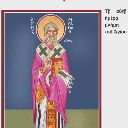
*
Τῇ αὐτῇ
ἡμέρᾳ
μνήμη
τοῦ Ἁγίου