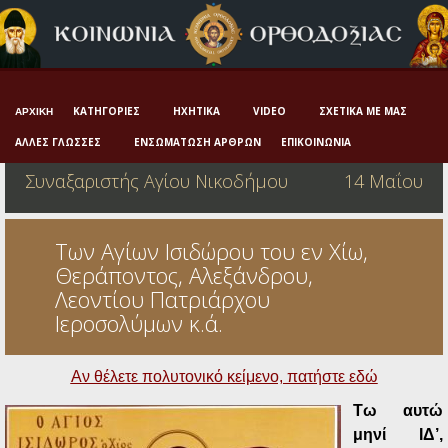
Αρχική
Πνευματική ζωή
Μαρτυρία και διδαχή
ΚΑΤΗΓΟΡΊΕΣ
ΗΧΗΤΙΚΆ
VIDEO
ΣΧΕΤΙΚΆ ΜΕ ΜΑΣ
ΑΡΧΙΚΉ
Λατρεία και προσευχή
ΆΛΛΕΣ ΓΛΏΣΣΕΣ
ΕΝΣΩΜΆΤΩΣΗ ΆΡΘΡΩΝ
ΕΠΙΚΟΙΝΩΝΊΑ
Συναξαριστής Αγίου Νικοδήμου
14 Μαΐου
Πατερικό ανθολόγιο
Αγιολόγιο – Εορτολόγιο
Των Αγίων Ισιδώρου του εν Χίω,
Γέροντες
Θεράποντος, Αλεξάνδρου,
Λεοντίου Πατριάρχου
Η πίστη στην εποχή μας
Ιεροσολύμων κ.ά.
Ορθόδοξη οικογένεια
Αν θέλετε πολυτονικό κείμενο, πατήστε εδώ
Ορθόδοξο προσκυνητάριο
Τω αυτώ
Σκέψεις-προβληματισμοί
μηνί ΙΔ’,