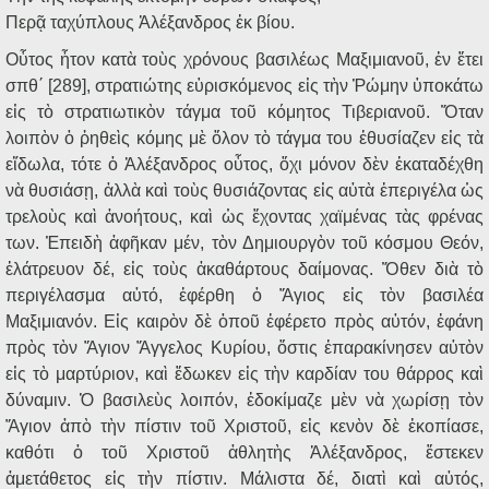
Περᾷ ταχύπλους Ἀλέξανδρος ἐκ βίου.
Οὗτος ἦτον κατὰ τοὺς χρόνους βασιλέως Μαξιμιανοῦ, ἐν ἔτει
σπθ΄ [289], στρατιώτης εὑρισκόμενος εἰς τὴν Ῥώμην ὑποκάτω
εἰς τὸ στρατιωτικὸν τάγμα τοῦ κόμητος Τιβεριανοῦ. Ὅταν
λοιπὸν ὁ ῥηθεὶς κόμης μὲ ὅλον τὸ τάγμα του ἐθυσίαζεν εἰς τὰ
εἴδωλα, τότε ὁ Ἀλέξανδρος οὗτος, ὄχι μόνον δὲν ἐκαταδέχθη
νὰ θυσιάσῃ, ἀλλὰ καὶ τοὺς θυσιάζοντας εἰς αὐτὰ ἐπεριγέλα ὡς
τρελοὺς καὶ ἀνοήτους, καὶ ὡς ἔχοντας χαϊμένας τὰς φρένας
των. Ἐπειδὴ ἀφῆκαν μέν, τὸν Δημιουργὸν τοῦ κόσμου Θεόν,
ἐλάτρευον δέ, εἰς τοὺς ἀκαθάρτους δαίμονας. Ὅθεν διὰ τὸ
περιγέλασμα αὐτό, ἐφέρθη ὁ Ἅγιος εἰς τὸν βασιλέα
Μαξιμιανόν. Εἰς καιρὸν δὲ ὁποῦ ἐφέρετο πρὸς αὐτόν, ἐφάνη
πρὸς τὸν Ἅγιον Ἄγγελος Κυρίου, ὅστις ἐπαρακίνησεν αὐτὸν
εἰς τὸ μαρτύριον, καὶ ἔδωκεν εἰς τὴν καρδίαν του θάρρος καὶ
δύναμιν. Ὁ βασιλεὺς λοιπόν, ἐδοκίμαζε μὲν νὰ χωρίσῃ τὸν
Ἅγιον ἀπὸ τὴν πίστιν τοῦ Χριστοῦ, εἰς κενὸν δὲ ἐκοπίασε,
καθότι ὁ τοῦ Χριστοῦ ἀθλητὴς Ἀλέξανδρος, ἔστεκεν
ἀμετάθετος εἰς τὴν πίστιν. Μάλιστα δέ, διατὶ καὶ αὐτός,