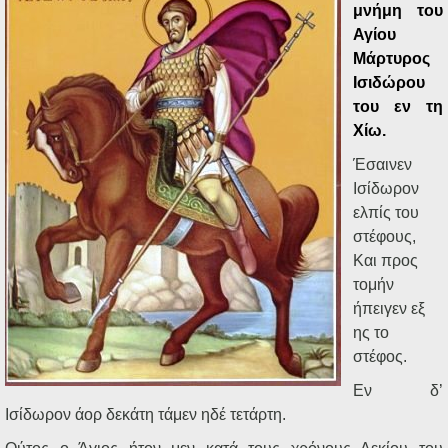
Ηχητικά
μνήμη του
Αγίου
Μάρτυρος
Ισιδώρου
του εν τη
Χίω.
Έσαινεν
Ισίδωρον
ελπίς του
στέφους,
Και προς
τομήν
ήπειγεν εξ
ης το
στέφος.
Εν δ’
Ισίδωρον άορ δεκάτη τάμεν ηδέ τετάρτη.