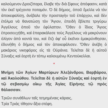
καλούμενον Δροιζίπαρα, ἔλαβε τὴν διὰ ξίφους ἀπόφασιν, κατὰ
τὸν ἐκεῖ τρέχοντα ποταμόν. Ὁ δὲ δήμιος, ὁποῦ ἔμελλε νὰ τὸν
ἀποκεφαλίσῃ, ἀνέβαλε τὴν προσταγὴν τοῦ ἐπάρχου, καὶ δὲν
ἐτόλμα νὰ θανατώσῃ τὸν Ἅγιον, ἐπειδὴ ἔβλεπε τριγύρω
Ἀγγέλους ὁποῦ τὸν ἐφύλαττον. Ὅθεν ὁ ἴδιος Ἅγιος
ἐπροσευχήθη, καὶ ἐπαρακάλεσε τοὺς Ἀγγέλους νὰ μακρύνουν
ὀλίγον ἀπὸ κοντά του, καὶ ἔτζι ἀφ’ οὗ ἐκεῖνοι ἐμακρύνθησαν,
ἐδυνήθη ὁ δήμιος καὶ τὸν ἀπεκεφάλισεν. Ὅθεν ἀνέβη ὁ
μακάριος νικηφόρος εἰς τὰ Οὐράνια. Τελεῖται δὲ ἡ αὐτοῦ
Σύναξις καὶ ἑορτὴ ἐν τόπῳ καλουμένῳ Κεντούκελλαι.
*
Μνήμη τῶν Ἁγίων Μαρτύρων Ἀλεξάνδρου, Βαρβάρου,
καὶ Ἀκολούθου. Τελεῖται δὲ ἡ αὐτῶν Σύναξις καὶ ἑορτὴ ἐν
τῷ σεβασμίῳ οἴκῳ τῆς Ἁγίας Εἰρήνης τῷ πρὸς
θάλασσαν.
Τριῶν συνάθλων ταῖς τετμημέναις κάραις,
Τρία Τριὰς τίθησιν ἄξια στέφη.