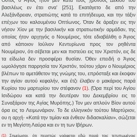
Ούτος ο Άγιος ήτον μεν κατά τους χρόνους Δεκίου του
βασιλέως εν έτει σνα’ [251]. Εκατάγετο δε από την
Αλεξάνδρειαν, στρατιώτης κατά το επιτήδευμα, και την τάξιν
επέχων του καλουμένου Οπτίωνος. Όταν δε άραξεν εις την
νήσον Χίον με την βασιλικήν και στρατιωτικήν αρμάδαν, της
οποίας ήτον αρχηγός ο Νουμέριος, τότε εδιαβάλθη ο Άγιος
από κάποιον Ιούλιον Κεντυρίωνα προς τον ρηθέντα
Νουμέριον, ότι σέβεται μεν και πιστεύει εις τον Χριστόν, εις δε
τα είδωλα δεν προσφέρει θυσίαν. Όθεν επειδή ο Άγιος
ωμολόγησε παρρησία τον Χριστόν, τούτου χάριν ο Νουμέριος
βλέπων το αμετάθετον της γνώμης του, επρόσταξε και έκοψαν
την αγίαν αυτού κεφαλήν, και έτζι έλαβεν ο μακάριος παρά
Κυρίου του μαρτυρίου τον στέφανον
(1)
. (Όρα περί του Αγίου
Ισιδώρου και κατά την δευτέραν του Δεκεμβρίου εις το
Συναξάριον της Αγίας Μυρόπης.) Τον μεν απλούν Βίον αυτού
όρα εις το Λειμωνάριον. Το δε ελληνικόν τούτου Μαρτύριον,
ου η αρχή· «Κατά την τιμίαν και ένθεον διδασκαλίαν», σώζεται
εν τη Μεγίστη Λαύρα και εν τη των Ιβήρων.
(1)
Σημείωσαι, ότι περιττώς γράφεται εδώ παρά τοις τετυπωμένοις