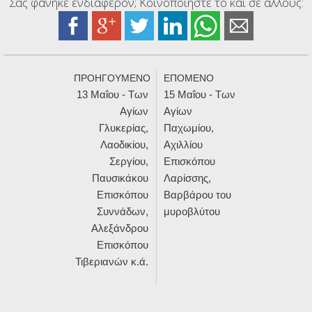
Σας φάνηκε ενδιαφέρον; Κοινοποιήστε το και σε άλλους:
ΠΡΟΗΓΟΥΜΕΝΟ
ΕΠΟΜΕΝΟ
13 Μαΐου - Των
15 Μαΐου - Των
Αγίων
Αγίων
Γλυκερίας,
Παχωμίου,
Λαοδικίου,
Αχιλλίου
Σεργίου,
Επισκόπου
Παυσικάκου
Λαρίσσης,
Επισκόπου
Βαρβάρου του
Συννάδων,
μυροβλύτου
Αλεξάνδρου
Επισκόπου
Τιβεριανών κ.ά.