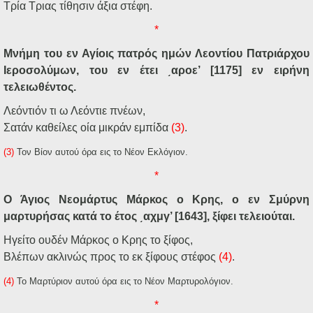
Τρία Τριας τίθησιν άξια στέφη.
*
Μνήμη του εν Αγίοις πατρός ημών Λεοντίου Πατριάρχου
Ιεροσολύμων, του εν έτει ͵αροε’ [1175] εν ειρήνη
τελειωθέντος.
Λεόντιόν τι ω Λεόντιε πνέων,
Σατάν καθείλες οία μικράν εμπίδα
(3)
.
(3)
Τον Βίον αυτού όρα εις το Νέον Εκλόγιον.
*
Ο Άγιος Νεομάρτυς Μάρκος ο Κρης, ο εν Σμύρνη
μαρτυρήσας κατά το έτος ͵αχμγ’ [1643], ξίφει τελειούται.
Ηγείτο ουδέν Μάρκος ο Κρης το ξίφος,
Βλέπων ακλινώς προς το εκ ξίφους στέφος
(4)
.
(4)
Το Μαρτύριον αυτού όρα εις το Νέον Μαρτυρολόγιον.
*