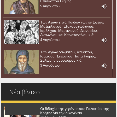
Επισκόπου Ρώμης
5 Αυγούστου
Των Αγιων επτά Παίδων των εν Εφέσω
Μαξιμιλιανού, Εξακουστωδιανού,
Ιαμβλίχου, Μαρτινιανού, Διονυσίου,
Αντωνίνου και Κωνσταντίνου κ.ά.
4 Αυγούστου
Των Αγίων Δαλμάτου, Φαύστου,
Ισαακίου, Στεφάνου Πάπα Ρώμης,
Σαλώμης μυροφόρου κ.ά.
3 Αυγούστου
Νέα βίντεο
Οι διδαχές της γερόντισσας Γαλακτίας της
Κρήτης για την οικογένεια