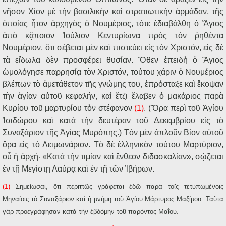
νῆσον Χίον μὲ τὴν βασιλικὴν καὶ στρατιωτικὴν ἁρμάδαν, τῆς
ὁποίας ἦτον ἀρχηγὸς ὁ Νουμέριος, τότε ἐδιαβάλθη ὁ Ἅγιος
ἀπὸ κᾄποιον Ἰούλιον Κεντυρίωνα πρὸς τὸν ῥηθέντα
Νουμέριον, ὅτι σέβεται μὲν καὶ πιστεύει εἰς τὸν Χριστόν, εἰς δὲ
τὰ εἴδωλα δὲν προσφέρει θυσίαν. Ὅθεν ἐπειδὴ ὁ Ἅγιος
ὡμολόγησε παρρησίᾳ τὸν Χριστόν, τούτου χάριν ὁ Νουμέριος
βλέπων τὸ ἀμετάθετον τῆς γνώμης του, ἐπρόσταξε καὶ ἔκοψαν
τὴν ἁγίαν αὐτοῦ κεφαλήν, καὶ ἔτζι ἔλαβεν ὁ μακάριος παρὰ
Κυρίου τοῦ μαρτυρίου τὸν στέφανον
(1)
. (Ὅρα περὶ τοῦ Ἁγίου
Ἰσιδώρου καὶ κατὰ τὴν δευτέραν τοῦ Δεκεμβρίου εἰς τὸ
Συναξάριον τῆς Ἁγίας Μυρόπης.) Τὸν μὲν ἁπλοῦν Βίον αὐτοῦ
ὅρα εἰς τὸ Λειμωνάριον. Τὸ δὲ ἑλληνικὸν τούτου Μαρτύριον,
οὗ ἡ ἀρχή· «Κατὰ τὴν τιμίαν καὶ ἔνθεον διδασκαλίαν», σῴζεται
ἐν τῇ Μεγίστῃ Λαύρᾳ καὶ ἐν τῇ τῶν Ἰβήρων.
(1)
Σημείωσαι, ὅτι περιττῶς γράφεται ἐδῶ παρὰ τοῖς τετυπωμένοις
Μηναίοις τὸ Συναξάριον καὶ ἡ μνήμη τοῦ Ἁγίου Μάρτυρος Μαξίμου. Ταῦτα
γὰρ προεγράφησαν κατὰ τὴν ἑβδόμην τοῦ παρόντος Μαΐου.