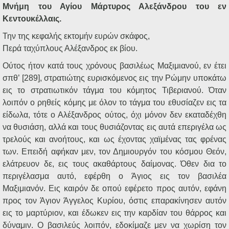
Μνήμη του Αγίου Μάρτυρος Αλεξάνδρου του εν
Κεντουκέλλαις.
Την της κεφαλής εκτομήν ευρών σκάφος,
Περά ταχύπλους Αλέξανδρος εκ βίου.
Ούτος ήτον κατά τους χρόνους βασιλέως Μαξιμιανού, εν έτει
σπθ’ [289], στρατιώτης ευρισκόμενος εις την Ρώμην υποκάτω
εις το στρατιωτικόν τάγμα του κόμητος Τιβεριανού. Όταν
λοιπόν ο ρηθείς κόμης με όλον το τάγμα του εθυσίαζεν εις τα
είδωλα, τότε ο Αλέξανδρος ούτος, όχι μόνον δεν εκαταδέχθη
να θυσιάση, αλλά και τους θυσιάζοντας εις αυτά επεριγέλα ως
τρελούς και ανοήτους, και ως έχοντας χαϊμένας τας φρένας
των. Επειδή αφήκαν μεν, τον Δημιουργόν του κόσμου Θεόν,
ελάτρευον δε, εις τους ακαθάρτους δαίμονας. Όθεν δια το
περιγέλασμα αυτό, εφέρθη ο Άγιος εις τον βασιλέα
Μαξιμιανόν. Εις καιρόν δε οπού εφέρετο προς αυτόν, εφάνη
προς τον Άγιον Άγγελος Κυρίου, όστις επαρακίνησεν αυτόν
εις το μαρτύριον, και έδωκεν εις την καρδίαν του θάρρος και
δύναμιν. Ο βασιλεύς λοιπόν, εδοκίμαζε μεν να χωρίση τον