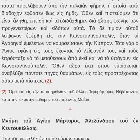
ταῦτα παρελάβομεν ἀπὸ τὴν παλαιὰν φήμην, ἡ ὁποία κατὰ
διαδοχὴν ἔφθασεν ἕως εἰς ἡμᾶς. Ὅθεν καὶ πιστεύομεν ὅτι
εἶναι ἀληθῆ, ἐπειδὴ καὶ τὰ ἐδιδάχθημεν διὰ ζώσης φωνῆς τῶν
προγενεστέρων καὶ εἰδότων αὐτά. Τὸ δὲ τίμιον αὐτοῦ
λείψανον ἐφέρθη εἰς τὴν Κωνσταντινούπολιν, ὅταν οἱ
Ἀγαρηνοὶ ἐμελέτων νὰ κουρσεύσουν τὴν Κύπρον. Τότε γὰρ ὁ
Ἅγιος ἐφάνη εἰς τοὺς ἔχοντας τὸ λείψανόν του, καὶ τοὺς
ἐπρόσταξε νὰ τὸ μεταθέσουν ἀπὸ ἐκεῖ καὶ νὰ τὸ ὑπάγουν εἰς
Κωνσταντινούπολιν. Ὅθεν τώρα ἐκεῖ ὁποῦ εὑρίσκεται,
ἀναβλύζει πάντοτε πηγὰς θαυμάτων, εἰς τοὺς προστρέχοντας
αὐτῷ μετὰ πίστεως
(2)
.
(2)
Ὅρα καὶ εἰς τὴν ὑποσημείωσιν τοῦ ἄλλου Ἱερομάρτυρος Θεράποντος
κατὰ τὴν εἰκοστὴν ἑβδόμην τοῦ παρόντος Μαΐου.
*
Μνήμη τοῦ Ἁγίου Μάρτυρος Ἀλεξάνδρου τοῦ ἐν
Κεντουκέλλαις.
Τὴν τῆς κεφαλῆς ἐκτομὴν εὑρὼν σκάφος,