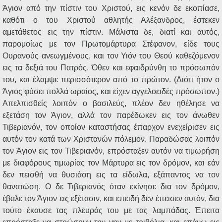
Άγιον από την πίστιν του Χριστού, εις κενόν δε εκοπίασε,
καθότι ο του Χριστού αθλητής Αλέξανδρος, έστεκεν
αμετάθετος εις την πίστιν. Μάλιστα δε, διατί και αυτός,
παρομοίως με τον Πρωτομάρτυρα Στέφανον, είδε τους
Ουρανούς ανεωγμένους, και τον Υιόν του Θεού καθεζόμενον
εις τα δεξιά του Πατρός. Όθεν και εφαιδρύνθη το πρόσωπόν
του, και έλαμψε περισσότερον από το πρώτον. (Διότι ήτον ο
Άγιος φύσει πολλά ωραίος, και είχεν αγγελοειδές πρόσωπον.)
Απελπισθείς λοιπόν ο βασιλεύς, πλέον δεν ηθέλησε να
εξετάση τον Άγιον, αλλά τον παρέδωκεν εις τον άνωθεν
Τιβεριανόν, τον οποίον καταστήσας έπαρχον ενεχείρισεν εις
αυτόν τον κατά των Χριστανών πόλεμον. Παραδώσας λοιπόν
τον Άγιον εις τον Τιβεριανόν, επρόσταξεν αυτόν να τιμωρήση
με διαφόρους τιμωρίας τον Μάρτυρα εις τον δρόμον, και εάν
δεν πεισθή να θυσιάση εις τα είδωλα, εξάπαντος να τον
θανατώση. Ο δε Τιβεριανός όταν εκίνησε δια τον δρόμον,
έβαλε τον Άγιον εις εξέτασιν, και επειδή δεν έπεισεν αυτόν, δια
τούτο έκαυσε τας πλευράς του με τας λαμπάδας. Έπειτα