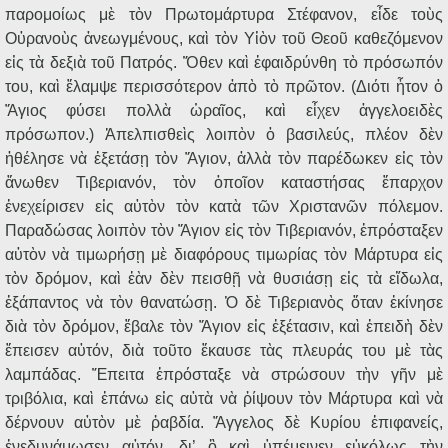
παρομοίως μὲ τὸν Πρωτομάρτυρα Στέφανον, εἶδε τοὺς
Οὐρανοὺς ἀνεωγμένους, καὶ τὸν Υἱὸν τοῦ Θεοῦ καθεζόμενον
εἰς τὰ δεξιὰ τοῦ Πατρός. Ὅθεν καὶ ἐφαιδρύνθη τὸ πρόσωπόν
του, καὶ ἔλαμψε περισσότερον ἀπὸ τὸ πρῶτον. (Διότι ἦτον ὁ
Ἅγιος φύσει πολλὰ ὡραῖος, καὶ εἶχεν ἀγγελοειδὲς
πρόσωπον.) Ἀπελπισθεὶς λοιπὸν ὁ βασιλεύς, πλέον δὲν
ἠθέλησε νὰ ἐξετάσῃ τὸν Ἅγιον, ἀλλὰ τὸν παρέδωκεν εἰς τὸν
ἄνωθεν Τιβεριανόν, τὸν ὁποῖον καταστήσας ἔπαρχον
ἐνεχείρισεν εἰς αὐτὸν τὸν κατὰ τῶν Χριστανῶν πόλεμον.
Παραδώσας λοιπὸν τὸν Ἅγιον εἰς τὸν Τιβεριανόν, ἐπρόσταξεν
αὐτὸν νὰ τιμωρήσῃ μὲ διαφόρους τιμωρίας τὸν Μάρτυρα εἰς
τὸν δρόμον, καὶ ἐὰν δὲν πεισθῇ νὰ θυσιάσῃ εἰς τὰ εἴδωλα,
ἐξάπαντος νὰ τὸν θανατώσῃ. Ὁ δὲ Τιβεριανὸς ὅταν ἐκίνησε
διὰ τὸν δρόμον, ἔβαλε τὸν Ἅγιον εἰς ἐξέτασιν, καὶ ἐπειδὴ δὲν
ἔπεισεν αὐτόν, διὰ τοῦτο ἔκαυσε τὰς πλευράς του μὲ τὰς
λαμπάδας. Ἔπειτα ἐπρόσταξε νὰ στρώσουν τὴν γῆν μὲ
τριβόλια, καὶ ἐπάνω εἰς αὐτὰ νὰ ῥίψουν τὸν Μάρτυρα καὶ νὰ
δέρνουν αὐτὸν μὲ ῥαβδία. Ἄγγελος δὲ Κυρίου ἐπιφανείς,
ἐνεδυνάμωσεν αὐτόν, δι’ ὃ καὶ ὑπέμεινεν εὐκόλως τὴν