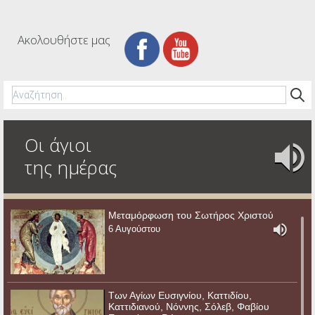
Ακολουθήστε μας
Οι άγιοι
της ημέρας
Μεταμόρφωση του Σωτήρος Χριστού
6 Αυγούστου
Των Αγίων Ευσιγνίου, Καττιδίου,
Καττιδιανού, Νόννης, Σόλεβ, Φαβίου