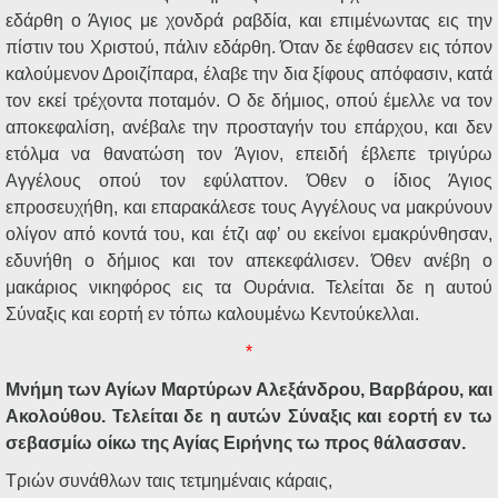
εδάρθη ο Άγιος με χονδρά ραβδία, και επιμένωντας εις την
πίστιν του Χριστού, πάλιν εδάρθη. Όταν δε έφθασεν εις τόπον
καλούμενον Δροιζίπαρα, έλαβε την δια ξίφους απόφασιν, κατά
τον εκεί τρέχοντα ποταμόν. Ο δε δήμιος, οπού έμελλε να τον
αποκεφαλίση, ανέβαλε την προσταγήν του επάρχου, και δεν
ετόλμα να θανατώση τον Άγιον, επειδή έβλεπε τριγύρω
Αγγέλους οπού τον εφύλαττον. Όθεν ο ίδιος Άγιος
επροσευχήθη, και επαρακάλεσε τους Αγγέλους να μακρύνουν
ολίγον από κοντά του, και έτζι αφ’ ου εκείνοι εμακρύνθησαν,
εδυνήθη ο δήμιος και τον απεκεφάλισεν. Όθεν ανέβη ο
μακάριος νικηφόρος εις τα Ουράνια. Τελείται δε η αυτού
Σύναξις και εορτή εν τόπω καλουμένω Κεντούκελλαι.
*
Μνήμη των Αγίων Μαρτύρων Αλεξάνδρου, Βαρβάρου, και
Ακολούθου. Τελείται δε η αυτών Σύναξις και εορτή εν τω
σεβασμίω οίκω της Αγίας Ειρήνης τω προς θάλασσαν.
Τριών συνάθλων ταις τετμημέναις κάραις,