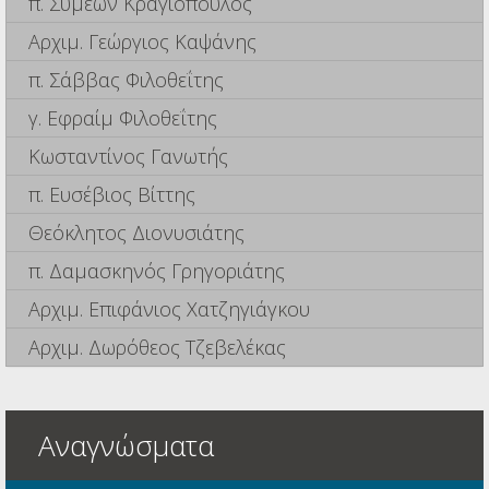
π. Συμεών Κραγιόπουλος
Αρχιμ. Γεώργιος Καψάνης
π. Σάββας Φιλοθεΐτης
γ. Εφραίμ Φιλοθεΐτης
Κωσταντίνος Γανωτής
π. Ευσέβιος Βίττης
Θεόκλητος Διονυσιάτης
π. Δαμασκηνός Γρηγοριάτης
Αρχιμ. Επιφάνιος Χατζηγιάγκου
Αρχιμ. Δωρόθεος Τζεβελέκας
Αναγνώσματα