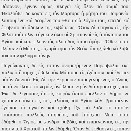
βάσανον, ἔγιναν ὅμως πληγαὶ εἰς ὅλον τὸ σῶμά του.
Ἠκολούθει δὲ κοντὰ εἰς τὸν Μάρτυρα ἡ μήτηρ του Ποιμαινία,
λυπουμένη καὶ δεομένη τοῦ Θεοῦ διὰ λόγου του, ἐπειδὴ καὶ
ἐφοβεῖτο τὸ ἄδηλον τῆς ἐκβάσεως. Ὅταν δὲ ἐπῆγαν εἰς τὴν
Φιλιππούπολιν, εὐγῆκαν ὅλοι οἱ Χριστιανοὶ εἰς ἀπάντησιν τοῦ
Ἁγίου, καὶ κατεφίλουν τὰς ἁλυσίδας ὁποῦ ἐφόρει. Ὅθεν ταῦτα
βλέπων ὁ Μάρτυς, εὐχαρίστησε τὸν Θεόν, ὅτι ἠξιώθη νὰ λάβῃ
τοιαύτην φιλοφροσύνην.
Πηγαίνωντας δὲ εἰς τόπον ὀνομαζόμενον Παρεμβολαί, ἐκεῖ
πάλιν ὁ ἔπαρχος ἔβαλε τὸν Μάρτυρα εἰς ἐξέτασιν, καὶ ἔδειρεν
αὐτὸν δυνατά. Εἰς δὲ τὴν Βέρροιαν παραγενόμενος ὁ Ἅγιος,
μὲ τὸ νὰ ἔλειψε τὸ νερόν, ἀνέβλυσε νερὸν διὰ προσευχῆς του.
Ἐκεῖ δὲ λέγουσιν, ὅτι εἰς καιρὸν ὁποῦ ἔμελλον οἱ δήμιοι νὰ
χύσουν ἐπάνω εἰς ταῖς πλάταις τοῦ Ἁγίου λάδι βρασμένον,
ἐγύρισε τὸ ἀγγεῖον καὶ ἐχύθη ἔξω τὸ λάδι, τὸ ὁποῖον
κατέκαυσε πολλοὺς ὑπηρέτας τοῦ ἐπάρχου. Μετὰ ταῦτα
ἐδάρθη ὁ Ἅγιος μὲ χονδρὰ ῥαβδία, καὶ ἐπιμένωντας εἰς τὴν
πίστιν τοῦ Χριστοῦ, πάλιν ἐδάρθη. Ὅταν δὲ ἔφθασεν εἰς τόπον