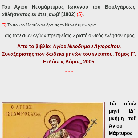
Του Αγίου Νεομάρτυρος Ιωάννου του Βουλγάρεως,
αθλήσαντος εν έτει ͵αωβ’ [1802]
(5)
.
(5)
Τούτου το Μαρτύριον όρα εις το Νέον Λειμωνάριον.
Ταις των σων Αγίων πρεσβείαις Χριστέ ο Θεός ελέησον ημάς.
Από το βιβλίο:
Αγίου Νικοδήμου Αγιορείτου
,
Συναξαριστής των δώδεκα μηνών του ενιαυτού. Τόμος Γ’.
Εκδόσεις Δόμος, 2005.
* * *
Τῷ αὐτῷ
μηνὶ ΙΔ΄,
μνήμη τοῦ
Ἁγίου
Μάρτυρος