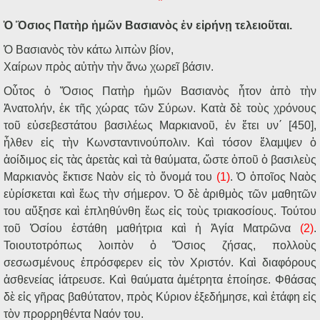
*
Ὁ Ὅσιος Πατὴρ ἡμῶν Βασιανὸς ἐν εἰρήνῃ τελειοῦται.
Ὁ Βασιανὸς τὸν κάτω λιπὼν βίον,
Χαίρων πρὸς αὐτὴν τὴν ἄνω χωρεῖ βάσιν.
Οὗτος ὁ Ὅσιος Πατὴρ ἡμῶν Βασιανὸς ἦτον ἀπὸ τὴν
Ἀνατολήν, ἐκ τῆς χώρας τῶν Σύρων. Κατὰ δὲ τοὺς χρόνους
τοῦ εὐσεβεστάτου βασιλέως Μαρκιανοῦ, ἐν ἔτει υν΄ [450],
ἦλθεν εἰς τὴν Κωνσταντινούπολιν. Καὶ τόσον ἔλαμψεν ὁ
ἀοίδιμος εἰς τὰς ἀρετὰς καὶ τὰ θαύματα, ὥστε ὁποῦ ὁ βασιλεὺς
Μαρκιανὸς ἔκτισε Ναὸν εἰς τὸ ὄνομά του
(1)
. Ὁ ὁποῖος Ναὸς
εὑρίσκεται καὶ ἕως τὴν σήμερον. Ὁ δὲ ἀριθμὸς τῶν μαθητῶν
του αὔξησε καὶ ἐπληθύνθη ἕως εἰς τοὺς τριακοσίους. Τούτου
τοῦ Ὁσίου ἐστάθη μαθήτρια καὶ ἡ Ἁγία Ματρῶνα
(2)
.
Τοιουτοτρόπως λοιπὸν ὁ Ὅσιος ζήσας, πολλοὺς
σεσωσμένους ἐπρόσφερεν εἰς τὸν Χριστόν. Καὶ διαφόρους
ἀσθενείας ἰάτρευσε. Καὶ θαύματα ἀμέτρητα ἐποίησε. Φθάσας
δὲ εἰς γῆρας βαθύτατον, πρὸς Κύριον ἐξεδήμησε, καὶ ἐτάφη εἰς
τὸν προρρηθέντα Ναόν του.