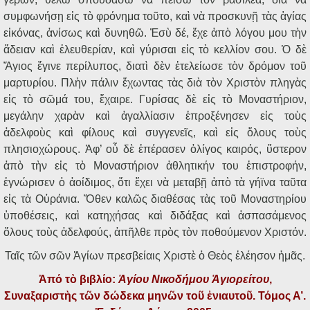
συμφωνήσῃ εἰς τὸ φρόνημα τοῦτο, καὶ νὰ προσκυνῇ τὰς ἁγίας
εἰκόνας, ἀνίσως καὶ δυνηθῶ. Ἐσὺ δέ, ἔχε ἀπὸ λόγου μου τὴν
ἄδειαν καὶ ἐλευθερίαν, καὶ γύρισαι εἰς τὸ κελλίον σου. Ὁ δὲ
Ἅγιος ἔγινε περίλυπος, διατὶ δὲν ἐτελείωσε τὸν δρόμον τοῦ
μαρτυρίου. Πλὴν πάλιν ἔχωντας τὰς διὰ τὸν Χριστὸν πληγὰς
εἰς τὸ σῶμά του, ἔχαιρε. Γυρίσας δὲ εἰς τὸ Μοναστήριον,
μεγάλην χαρὰν καὶ ἀγαλλίασιν ἐπροξένησεν εἰς τοὺς
ἀδελφοὺς καὶ φίλους καὶ συγγενεῖς, καὶ εἰς ὅλους τοὺς
πλησιοχώρους. Ἀφ’ οὗ δὲ ἐπέρασεν ὀλίγος καιρός, ὕστερον
ἀπὸ τὴν εἰς τὸ Μοναστήριον ἀθλητικήν του ἐπιστροφήν,
ἐγνώρισεν ὁ ἀοίδιμος, ὅτι ἔχει νὰ μεταβῇ ἀπὸ τὰ γήϊνα ταῦτα
εἰς τὰ Οὐράνια. Ὅθεν καλῶς διαθέσας τὰς τοῦ Μοναστηρίου
ὑποθέσεις, καὶ κατηχήσας καὶ διδάξας καὶ ἀσπασάμενος
ὅλους τοὺς ἀδελφούς, ἀπῆλθε πρὸς τὸν ποθούμενον Χριστόν.
Ταῖς τῶν σῶν Ἁγίων πρεσβείαις Χριστὲ ὁ Θεὸς ἐλέησον ἡμᾶς.
Ἀπό τὸ βιβλίο:
Ἁγίου Νικοδήμου Ἁγιορείτου
,
Συναξαριστὴς τῶν δώδεκα μηνῶν τοῦ ἐνιαυτοῦ. Τόμος Α’.