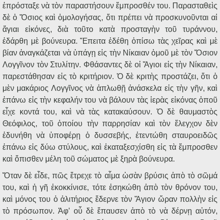
ἐπρόσταξε νὰ τὸν παραστήσουν ἔμπροσθέν του. Παρασταθεὶς
δὲ ὁ Ὅσιος καὶ ὁμολογήσας, ὅτι πρέπει νὰ προσκυνοῦνται αἱ
ἅγιαι εἰκόνες, διὰ τοῦτο κατὰ προσταγὴν τοῦ τυράννου,
ἐδάρθη μὲ βούνευρα. Ἔπειτα ἐδέθη ὀπίσω τὰς χεῖρας καὶ μὲ
βίαν ἀναγκάζεται νὰ ὑπάγῃ εἰς τὴν Νίκαιαν ὁμοῦ μὲ τὸν Ὅσιον
Λογγῖνον τὸν Στυλίτην. Φθάσαντες δὲ οἱ Ἅγιοι εἰς τὴν Νίκαιαν,
παρεστάθησαν εἰς τὸ κριτήριον. Ὁ δὲ κριτὴς προστάζει, ὅτι ὁ
μὲν μακάριος Λογγῖνος νὰ ἁπλωθῇ ἀνάσκελα εἰς τὴν γῆν, καὶ
ἐπάνω εἰς τὴν κεφαλήν του νὰ βάλουν τὰς ἱερὰς εἰκόνας ὁποῦ
εἶχε κοντά του, καὶ νὰ τὰς κατακαύσουν. Ὁ δὲ θαυμαστὸς
Θεόφιλος, τοῦ ὁποίου τὴν παρρησίαν καὶ τὸν ἔλεγχον δὲν
ἐδυνήθη νὰ ὑποφέρῃ ὁ δυσσεβής, ἐτεντώθη σταυροειδῶς
ἐπάνω εἰς δύω στύλους, καὶ ἐκαταξεσχίσθη εἰς τὰ ἔμπροσθεν
καὶ ὄπισθεν μέλη τοῦ σώματος μὲ ξηρὰ βούνευρα.
Ὅταν δὲ εἶδε, πῶς ἔτρεχε τὸ αἷμα ὡσὰν βρύσις ἀπὸ τὸ σῶμά
του, καὶ ἡ γῆ ἐκοκκίνισε, τότε ἐσηκώθη ἀπὸ τὸν θρόνον του,
καὶ μόνος του ὁ ἀλιτήριος ἔδερνε τὸν Ἅγιον ὥραν πολλὴν εἰς
τὸ πρόσωπον. Ἀφ’ οὗ δὲ ἔπαυσεν ἀπὸ τὸ νὰ δέρνῃ αὐτόν,