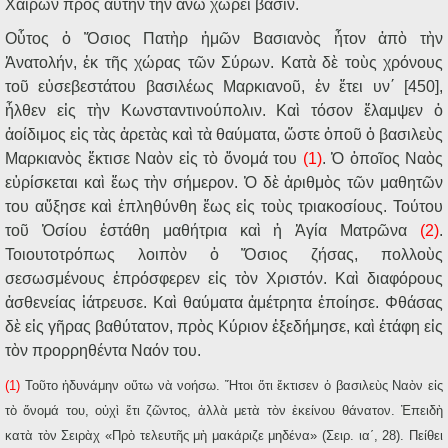
Χαίρων πρὸς αὐτὴν τὴν ἄνω χωρεῖ βάσιν.
Οὗτος ὁ Ὅσιος Πατὴρ ἡμῶν Βασιανὸς ἦτον ἀπὸ τὴν
Ἀνατολήν, ἐκ τῆς χώρας τῶν Σύρων. Κατὰ δὲ τοὺς χρόνους
τοῦ εὐσεβεστάτου βασιλέως Μαρκιανοῦ, ἐν ἔτει υν΄ [450],
ἦλθεν εἰς τὴν Κωνσταντινούπολιν. Καὶ τόσον ἔλαμψεν ὁ
ἀοίδιμος εἰς τὰς ἀρετὰς καὶ τὰ θαύματα, ὥστε ὁποῦ ὁ βασιλεὺς
Μαρκιανὸς ἔκτισε Ναὸν εἰς τὸ ὄνομά του
(1)
. Ὁ ὁποῖος Ναὸς
εὑρίσκεται καὶ ἕως τὴν σήμερον. Ὁ δὲ ἀριθμὸς τῶν μαθητῶν
του αὔξησε καὶ ἐπληθύνθη ἕως εἰς τοὺς τριακοσίους. Τούτου
τοῦ Ὁσίου ἐστάθη μαθήτρια καὶ ἡ Ἁγία Ματρῶνα
(2)
.
Τοιουτοτρόπως λοιπὸν ὁ Ὅσιος ζήσας, πολλοὺς
σεσωσμένους ἐπρόσφερεν εἰς τὸν Χριστόν. Καὶ διαφόρους
ἀσθενείας ἰάτρευσε. Καὶ θαύματα ἀμέτρητα ἐποίησε. Φθάσας
δὲ εἰς γῆρας βαθύτατον, πρὸς Κύριον ἐξεδήμησε, καὶ ἐτάφη εἰς
τὸν προρρηθέντα Ναόν του.
(1)
Τοῦτο ἠδυνάμην οὕτω νὰ νοήσω. Ἤτοι ὅτι ἔκτισεν ὁ βασιλεὺς Ναὸν εἰς
τὸ ὄνομά του, οὐχὶ ἔτι ζῶντος, ἀλλὰ μετὰ τὸν ἐκείνου θάνατον. Ἐπειδὴ
κατὰ τὸν Σειρὰχ «Πρὸ τελευτῆς μὴ μακάριζε μηδένα» (Σειρ. ια΄, 28). Πείθει