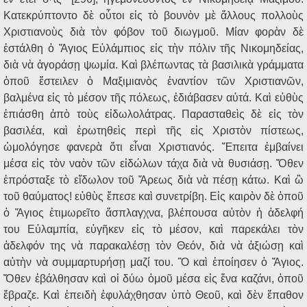
Κατεκρύπτοντο δὲ οὗτοι εἰς τὸ βουνὸν μὲ ἄλλους πολλοὺς
Χριστιανοὺς διὰ τὸν φόβον τοῦ διωγμοῦ. Μίαν φορὰν δὲ
ἐστάλθη ὁ Ἅγιος Εὐλάμπιος εἰς τὴν πόλιν τῆς Νικομηδείας,
διὰ νὰ ἀγοράσῃ ψωμία. Καὶ βλέπωντας τὰ βασιλικὰ γράμματα
ὁποῦ ἔστειλεν ὁ Μαξιμιανὸς ἐναντίον τῶν Χριστιανῶν,
βαλμένα εἰς τὸ μέσον τῆς πόλεως, ἐδιάβασεν αὐτά. Καὶ εὐθὺς
ἐπιάσθη ἀπὸ τοὺς εἰδωλολάτρας. Παρασταθεὶς δὲ εἰς τὸν
βασιλέα, καὶ ἐρωτηθεὶς περὶ τῆς εἰς Χριστὸν πίστεως,
ὡμολόγησε φανερὰ ὅτι εἶναι Χριστιανός. Ἔπειτα ἐμβαίνει
μέσα εἰς τὸν ναὸν τῶν εἰδώλων τάχα διὰ νὰ θυσιάσῃ. Ὅθεν
ἐπρόσταξε τὸ εἴδωλον τοῦ Ἄρεως διὰ νὰ πέσῃ κάτω. Καὶ ὢ
τοῦ θαύματος! εὐθὺς ἔπεσε καὶ συνετρίβη. Εἰς καιρὸν δὲ ὁποῦ
ὁ Ἅγιος ἐτιμωρεῖτο ἄσπλαγχνα, βλέπουσα αὐτὸν ἡ ἀδελφή
του Εὐλαμπία, εὐγῆκεν εἰς τὸ μέσον, καὶ παρεκάλει τὸν
ἀδελφόν της νὰ παρακαλέσῃ τὸν Θεόν, διὰ νὰ ἀξιώσῃ καὶ
αὐτὴν νὰ συμμαρτυρήσῃ μαζί του. Ὃ καὶ ἐποίησεν ὁ Ἅγιος.
Ὅθεν ἐβάλθησαν καὶ οἱ δύω ὁμοῦ μέσα εἰς ἕνα καζάνι, ὁποῦ
ἔβραζε. Καὶ ἐπειδὴ ἐφυλάχθησαν ὑπὸ Θεοῦ, καὶ δὲν ἔπαθον