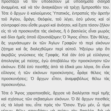
προστάζει νὰ τὸν ὑποδέσουν μὲ ὑποδήματα σιδηρᾶ
ἀναμμένα, καὶ νὰ τὸν ἀναγκάζουν νὰ τρέχῃ ἔμπροσθέν του.
Τότε ὁ ἄρχων ὁ καλούμενος Ὑπατικός, ἐντραπεὶς τὴν ἀρετὴν
τοῦ Ἁγίου, ἆράγε, Θεόφιλε, τοῦ λέγει, ἐσὺ μόνος καὶ οἱ
σύντροφοί σου εἶσθε μωροὶ καὶ ἀνόητοι, καὶ ἔχετε τόσον ζῆλον
εἰς τὸ νὰ προσκυνῆτε τὰς εἰκόνας, ἢ ὁ βασιλεὺς εἶναι μωρὸς
καὶ ὅλοι ἡμεῖς ὁποῦ ἐξουσιάζομεν; Ὁ Ἅγιος εἶπεν. Ἐὰν θέλῃς,
ἂς γυμνάσωμεν ἐκ τῶν Ἁγίων Γραφῶν τὸ περὶ εἰκόνων
ζήτημα καὶ ἂς διαλεχθῶμεν περὶ αὐτοῦ. Ἠξεύρω γὰρ ὅτι
ἀκριβῶς γινώσκεις τὰς Γραφάς. Καὶ ἐὰν ἐσὺ μὲ εὐλόγους
ἀπολογίας μὲ πείσῃς, ἐγὼ ἀποβάλλω τὴν προσκύνησιν τῶν
εἰκόνων. Εἰδὲ ἐσὺ πεισθῇς ἀπὸ τὰ ἐδικά μου λόγια, ὅτι εἶναι
εὔλογος ἡ τῶν εἰκόνων προσκύνησις, ἆράγε θέλεις τὰς
προσκυνήσεις; Ὁ ἄρχων εἶπεν, ἀναμφιβόλως θέλω τὰς
προσκυνήσω.
Τότε ὁ Ἅγιος χαροποιηθείς, ἄρχισε νὰ διαλέγεται περὶ τιμῆς
καὶ σχέσεως τῶν σεβασμίων εἰκόνων. Ὁ δὲ ἄρχων πεισθεὶς
εἰς τὰ λόγιά του, εἶπε πρὸς τὸν Ὅσιον. Ἐγὼ μέν, ὦ τίμιε
γέρων, θέλω σπουδάσω νὰ πείσω τὸν βασιλέα, διὰ νὰ