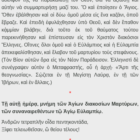
αὐτὴν νὰ συμμαρτυρήσῃ μαζί του. Ὃ καὶ ἐποίησεν ὁ Ἅγιος.
Ὅθεν ἐβάλθησαν καὶ οἱ δύω ὁμοῦ μέσα εἰς ἕνα καζάνι, ὁποῦ
ἔβραζε. Καὶ ἐπειδὴ ἐφυλάχθησαν ὑπὸ Θεοῦ, καὶ δὲν ἔπαθον
κᾀμμίαν βλάβην, διὰ τοῦτο ἐκ τοῦ θαύματος τούτου
παρεκινήθησαν καὶ ἐπίστευσαν εἰς τὸν Χριστὸν διακόσιοι
Ἕλληνες. Οἵτινες ὅλοι ὁμοῦ καὶ ὁ Εὐλάμπιος καὶ ἡ Εὐλαμπία
ἀπεκεφαλίσθησαν, καὶ ἔλαβον τοῦ μαρτυρίου τοὺς στεφάνους.
(Τὸν Βίον αὐτῶν ὅρα εἰς τὸν Νέον Παράδεισον. Ἑλληνιστὶ δὲ
συνέγραψεν αὐτὸν ὁ Μεταφραστής, οὗ ἡ ἀρχή· «Ἄρτι τῆς
θεογνωσίας». Σῴζεται ἐν τῇ Μεγίστῃ Λαύρᾳ, ἐν τῇ τῶν
Ἰβήρων, καὶ ἐν ἄλλαις.)
*
Τῇ αὐτῇ ἡμέρᾳ, μνήμη τῶν Ἁγίων διακοσίων Μαρτύρων,
τῶν συναναιρεθέντων τῷ Ἁγίῳ Εὐλαμπίῳ.
Ἀνδρῶν τετραπλῆν οἶδα πεντηκοντάδα,
Ξίφει τελειωθεῖσαν, ὢ θείου τέλους!