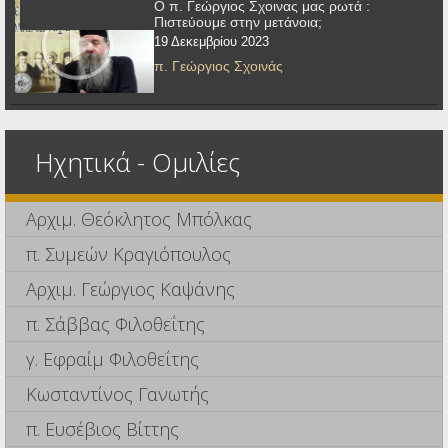
Ο π. Γεώργιος Σχοινας μας ρωτά :
Πιστεύουμε στην μετάνοια;
19 Δεκεμβρίου 2023
π. Γεώργιος Σχοινάς
Ηχητικά - Ομιλίες
Αρχιμ. Θεόκλητος Μπόλκας
π. Συμεών Κραγιόπουλος
Αρχιμ. Γεώργιος Καψάνης
π. Σάββας Φιλοθεΐτης
γ. Εφραίμ Φιλοθεΐτης
Κωσταντίνος Γανωτής
π. Ευσέβιος Βίττης