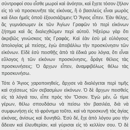
σύντροφοί σου εἶσθε μωροὶ καὶ ἀνόητοι, καὶ ἔχετε τόσον ζῆλον
εἰς τὸ νὰ προσκυνῆτε τὰς εἰκόνας, ἢ ὁ βασιλεὺς εἶναι μωρὸς
καὶ ὅλοι ἡμεῖς ὁποῦ ἐξουσιάζομεν; Ὁ Ἅγιος εἶπεν. Ἐὰν θέλῃς,
ἂς γυμνάσωμεν ἐκ τῶν Ἁγίων Γραφῶν τὸ περὶ εἰκόνων
ζήτημα καὶ ἂς διαλεχθῶμεν περὶ αὐτοῦ. Ἠξεύρω γὰρ ὅτι
ἀκριβῶς γινώσκεις τὰς Γραφάς. Καὶ ἐὰν ἐσὺ μὲ εὐλόγους
ἀπολογίας μὲ πείσῃς, ἐγὼ ἀποβάλλω τὴν προσκύνησιν τῶν
εἰκόνων. Εἰδὲ ἐσὺ πεισθῇς ἀπὸ τὰ ἐδικά μου λόγια, ὅτι εἶναι
εὔλογος ἡ τῶν εἰκόνων προσκύνησις, ἆράγε θέλεις τὰς
προσκυνήσεις; Ὁ ἄρχων εἶπεν, ἀναμφιβόλως θέλω τὰς
προσκυνήσω.
Τότε ὁ Ἅγιος χαροποιηθείς, ἄρχισε νὰ διαλέγεται περὶ τιμῆς
καὶ σχέσεως τῶν σεβασμίων εἰκόνων. Ὁ δὲ ἄρχων πεισθεὶς
εἰς τὰ λόγιά του, εἶπε πρὸς τὸν Ὅσιον. Ἐγὼ μέν, ὦ τίμιε
γέρων, θέλω σπουδάσω νὰ πείσω τὸν βασιλέα, διὰ νὰ
συμφωνήσῃ εἰς τὸ φρόνημα τοῦτο, καὶ νὰ προσκυνῇ τὰς ἁγίας
εἰκόνας, ἀνίσως καὶ δυνηθῶ. Ἐσὺ δέ, ἔχε ἀπὸ λόγου μου τὴν
ἄδειαν καὶ ἐλευθερίαν, καὶ γύρισαι εἰς τὸ κελλίον σου. Ὁ δὲ