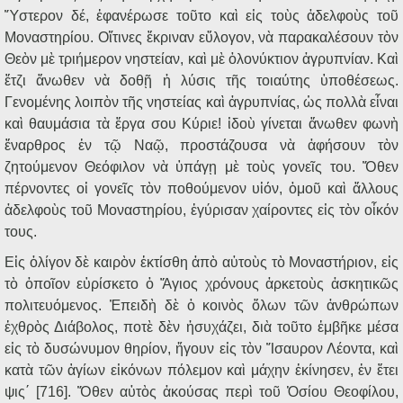
Ὕστερον δέ, ἐφανέρωσε τοῦτο καὶ εἰς τοὺς ἀδελφοὺς τοῦ
Μοναστηρίου. Οἵτινες ἔκριναν εὔλογον, νὰ παρακαλέσουν τὸν
Θεὸν μὲ τριήμερον νηστείαν, καὶ μὲ ὁλονύκτιον ἀγρυπνίαν. Καὶ
ἔτζι ἄνωθεν νὰ δοθῇ ἡ λύσις τῆς τοιαύτης ὑποθέσεως.
Γενομένης λοιπὸν τῆς νηστείας καὶ ἀγρυπνίας, ὡς πολλὰ εἶναι
καὶ θαυμάσια τὰ ἔργα σου Κύριε! ἰδοὺ γίνεται ἄνωθεν φωνὴ
ἔναρθρος ἐν τῷ Ναῷ, προστάζουσα νὰ ἀφήσουν τὸν
ζητούμενον Θεόφιλον νὰ ὑπάγῃ μὲ τοὺς γονεῖς του. Ὅθεν
πέρνοντες οἱ γονεῖς τὸν ποθούμενον υἱόν, ὁμοῦ καὶ ἄλλους
ἀδελφοὺς τοῦ Μοναστηρίου, ἐγύρισαν χαίροντες εἰς τὸν οἶκόν
τους.
Εἰς ὀλίγον δὲ καιρὸν ἐκτίσθη ἀπὸ αὐτοὺς τὸ Μοναστήριον, εἰς
τὸ ὁποῖον εὑρίσκετο ὁ Ἅγιος χρόνους ἀρκετοὺς ἀσκητικῶς
πολιτευόμενος. Ἐπειδὴ δὲ ὁ κοινὸς ὅλων τῶν ἀνθρώπων
ἐχθρὸς Διάβολος, ποτὲ δὲν ἡσυχάζει, διὰ τοῦτο ἐμβῆκε μέσα
εἰς τὸ δυσώνυμον θηρίον, ἤγουν εἰς τὸν Ἴσαυρον Λέοντα, καὶ
κατὰ τῶν ἁγίων εἰκόνων πόλεμον καὶ μάχην ἐκίνησεν, ἐν ἔτει
ψις΄ [716]. Ὅθεν αὐτὸς ἀκούσας περὶ τοῦ Ὁσίου Θεοφίλου,