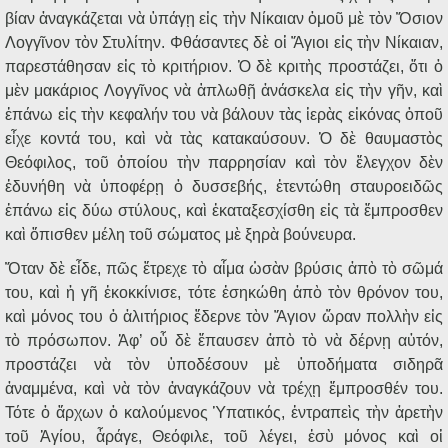
βίαν ἀναγκάζεται νὰ ὑπάγῃ εἰς τὴν Νίκαιαν ὁμοῦ μὲ τὸν Ὅσιον
Λογγῖνον τὸν Στυλίτην. Φθάσαντες δὲ οἱ Ἅγιοι εἰς τὴν Νίκαιαν,
παρεστάθησαν εἰς τὸ κριτήριον. Ὁ δὲ κριτὴς προστάζει, ὅτι ὁ
μὲν μακάριος Λογγῖνος νὰ ἁπλωθῇ ἀνάσκελα εἰς τὴν γῆν, καὶ
ἐπάνω εἰς τὴν κεφαλήν του νὰ βάλουν τὰς ἱερὰς εἰκόνας ὁποῦ
εἶχε κοντά του, καὶ νὰ τὰς κατακαύσουν. Ὁ δὲ θαυμαστὸς
Θεόφιλος, τοῦ ὁποίου τὴν παρρησίαν καὶ τὸν ἔλεγχον δὲν
ἐδυνήθη νὰ ὑποφέρῃ ὁ δυσσεβής, ἐτεντώθη σταυροειδῶς
ἐπάνω εἰς δύω στύλους, καὶ ἐκαταξεσχίσθη εἰς τὰ ἔμπροσθεν
καὶ ὄπισθεν μέλη τοῦ σώματος μὲ ξηρὰ βούνευρα.
Ὅταν δὲ εἶδε, πῶς ἔτρεχε τὸ αἷμα ὡσὰν βρύσις ἀπὸ τὸ σῶμά
του, καὶ ἡ γῆ ἐκοκκίνισε, τότε ἐσηκώθη ἀπὸ τὸν θρόνον του,
καὶ μόνος του ὁ ἀλιτήριος ἔδερνε τὸν Ἅγιον ὥραν πολλὴν εἰς
τὸ πρόσωπον. Ἀφ’ οὗ δὲ ἔπαυσεν ἀπὸ τὸ νὰ δέρνῃ αὐτόν,
προστάζει νὰ τὸν ὑποδέσουν μὲ ὑποδήματα σιδηρᾶ
ἀναμμένα, καὶ νὰ τὸν ἀναγκάζουν νὰ τρέχῃ ἔμπροσθέν του.
Τότε ὁ ἄρχων ὁ καλούμενος Ὑπατικός, ἐντραπεὶς τὴν ἀρετὴν
τοῦ Ἁγίου, ἆράγε, Θεόφιλε, τοῦ λέγει, ἐσὺ μόνος καὶ οἱ