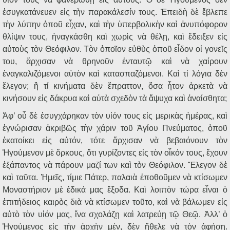
ἐσυγκατάνευεν εἰς τὴν παρακάλεσίν τους. Ἐπειδὴ δὲ ἔβλεπε
τὴν λύπην ὁποῦ εἶχαν, καὶ τὴν ὑπερβολικὴν καὶ ἀνυπόφορον
θλίψιν τους, ἠναγκάσθη καὶ χωρὶς νὰ θέλῃ, καὶ ἔδειξεν εἰς
αὐτοὺς τὸν Θεόφιλον. Τὸν ὁποῖον εὐθὺς ὁποῦ εἶδον οἱ γονεῖς
του, ἄρχισαν νὰ θρηνοῦν ἐνταυτῷ καὶ νὰ χαίρουν
ἐναγκαλιζόμενοι αὐτὸν καὶ κατασπαζόμενοι. Καὶ τί λόγια δὲν
ἔλεγον; ἢ τί κινήματα δὲν ἔπραττον, ὅσα ἦτον ἀρκετὰ νὰ
κινήσουν εἰς δάκρυα καὶ αὐτὰ σχεδὸν τὰ ἄψυχα καὶ ἀναίσθητα;
Ἀφ’ οὗ δὲ ἐσυγχάρηκαν τὸν υἱόν τους εἰς μερικὰς ἡμέρας, καὶ
ἐγνώρισαν ἀκριβῶς τὴν χάριν τοῦ Ἁγίου Πνεύματος, ὁποῦ
ἐκατοίκει εἰς αὐτόν, τότε ἄρχισαν νὰ βεβαιόνουν τὸν
Ἡγούμενον μὲ ὅρκους, ὅτι γυρίζοντες εἰς τὸν οἶκόν τους, ἔχουν
ἐξάπαντος νὰ πάρουν μαζί των καὶ τὸν Θεόφιλον. Ἔλεγον δὲ
καὶ ταῦτα. Ἡμεῖς, τίμιε Πάτερ, παλαιὰ ἐποθοῦμεν νὰ κτίσωμεν
Μοναστήριον μὲ ἐδικά μας ἔξοδα. Καὶ λοιπὸν τώρα εἶναι ὁ
ἐπιτήδειος καιρὸς διὰ νὰ κτίσωμεν τοῦτο, καὶ νὰ βάλωμεν εἰς
αὐτὸ τὸν υἱόν μας, ἵνα σχολάζῃ καὶ λατρεύῃ τῷ Θεῷ. Ἀλλ’ ὁ
Ἡγούμενος εἰς τὴν ἀρχὴν μέν, δὲν ἤθελε νὰ τὸν ἀφήσῃ.