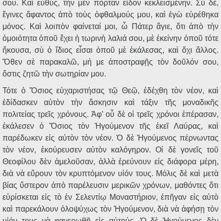
σου. Καὶ εὐθύς, τὴν μὲν πόρταν εἶδον κεκλεισμένην. Σὺ δέ,
ἔγινες ἄφαντος ἀπὸ τοὺς ὀφθαλμούς μου, καὶ ἐγὼ εὑρέθηκα
μόνος. Καὶ λοιπὸν φαίνεταί μοι, ὦ Πάτερ ἅγιε, ὅτι ἀπὸ τὴν
ὁμοιότητα ὁποῦ ἔχει ἡ τωρινὴ λαλιά σου, μὲ ἐκείνην ὁποῦ τότε
ἤκουσα, σὺ ὁ ἴδιος εἶσαι ὁποῦ μὲ ἐκάλεσας, καὶ ὄχι ἄλλος.
Ὅθεν σὲ παρακαλῶ, μή με ἀποστραφῇς τὸν δοῦλόν σου,
ὅστις ζητῶ τὴν σωτηρίαν μου.
Τότε ὁ Ὅσιος εὐχαριστήσας τῷ Θεῷ, ἐδέχθη τὸν νέον, καὶ
ἐδίδασκεν αὐτὸν τὴν ἄσκησιν καὶ τάξιν τῆς μοναδικῆς
πολιτείας τρεῖς χρόνους. Ἀφ’ οὗ δὲ οἱ τρεῖς χρόνοι ἐπέρασαν,
ἐκάλεσεν ὁ Ὅσιος τὸν Ἡγούμενον τῆς ἐκεῖ Λαύρας, καὶ
παρέδωκεν εἰς αὐτὸν τὸν νέον. Ὁ δὲ Ἡγούμενος πέρνωντας
τὸν νέον, ἐκούρευσεν αὐτὸν καλόγηρον. Οἱ δὲ γονεῖς τοῦ
Θεοφίλου δὲν ἀμελοῦσαν, ἀλλὰ ἐρεύνουν εἰς διάφορα μέρη,
διὰ νὰ εὕρουν τὸν κρυπτόμενον υἱόν τους. Μόλις δὲ καὶ μετὰ
βίας ὕστερον ἀπὸ παρέλευσιν μερικῶν χρόνων, μαθόντες ὅτι
εὑρίσκεται εἰς τὸ ἐν Σελεντίῳ Μοναστήριον, ἐπῆγαν εἰς αὐτὸ
καὶ παρεκάλουν ὁλοψύχως τὸν Ἡγούμενον, διὰ νὰ ἀφήσῃ τὸν
υἱόν τους νὰ φανερωθῇ εἰς αὐτούς. Ὁ δὲ Ἡγούμενος δὲν