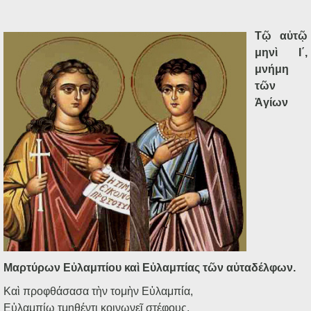
Τῷ αὐτῷ
μηνὶ Ι΄,
μνήμη
τῶν
Ἁγίων
Μαρτύρων Εὐλαμπίου καὶ Εὐλαμπίας τῶν αὐταδέλφων.
Καὶ προφθάσασα τὴν τομὴν Εὐλαμπία,
Εὐλαμπίῳ τμηθέντι κοινωνεῖ στέφους.