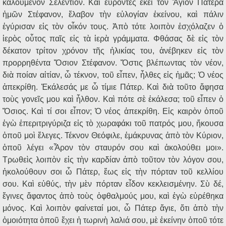
καλούμενον Σελέντιον. Καὶ εὑρόντες ἐκεῖ τὸν Ἅγιον Πατέρα
ἡμῶν Στέφανον, ἔλαβον τὴν εὐλογίαν ἐκείνου, καὶ πάλιν
ἐγύρισαν εἰς τὸν οἶκόν τους. Ἀπὸ τότε λοιπὸν ἐσχόλαζεν ὁ
ἱερὸς οὗτος παῖς εἰς τὰ ἱερὰ γράμματα. Φθάσας δὲ εἰς τὸν
δέκατον τρίτον χρόνον τῆς ἡλικίας του, ἀνέβηκεν εἰς τὸν
προρρηθέντα Ὅσιον Στέφανον. Ὅστις βλέπωντας τὸν νέον,
διὰ ποίαν αἰτίαν, ὦ τέκνον, τοῦ εἶπεν, ἦλθες εἰς ἡμᾶς; Ὁ νέος
ἀπεκρίθη. Ἐκάλεσάς με ὦ τίμιε Πάτερ. Καὶ διὰ τοῦτο ἄφησα
τοὺς γονεῖς μου καὶ ἦλθον. Καὶ πότε σὲ ἐκάλεσα; τοῦ εἶπεν ὁ
Ὅσιος. Καὶ τί σοι εἶπον; Ὁ νέος ἀπεκρίθη. Εἰς καιρὸν ὁποῦ
ἐγὼ ἐπεριτριγύριζα εἰς τὸ χωραφάκι τοῦ πατρός μου, ἤκουσα
ὁποῦ μοὶ ἔλεγες. Τέκνον Θεόφιλε, ἐμάκρυνας ἀπὸ τὸν Κύριον,
ὁποῦ λέγει «Ἆρον τὸν σταυρόν σου καὶ ἀκολούθει μοι».
Τρωθεὶς λοιπὸν εἰς τὴν καρδίαν ἀπὸ τοῦτον τὸν λόγον σου,
ἠκολούθουν σοι ὦ Πάτερ, ἕως εἰς τὴν πόρταν τοῦ κελλίου
σου. Καὶ εὐθύς, τὴν μὲν πόρταν εἶδον κεκλεισμένην. Σὺ δέ,
ἔγινες ἄφαντος ἀπὸ τοὺς ὀφθαλμούς μου, καὶ ἐγὼ εὑρέθηκα
μόνος. Καὶ λοιπὸν φαίνεταί μοι, ὦ Πάτερ ἅγιε, ὅτι ἀπὸ τὴν
ὁμοιότητα ὁποῦ ἔχει ἡ τωρινὴ λαλιά σου, μὲ ἐκείνην ὁποῦ τότε