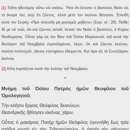
(1)
Τοῦτο ἠδυνάμην οὕτω νὰ νοήσω. Ἤτοι ὅτι ἔκτισεν ὁ βασιλεὺς Ναὸν εἰς
τὸ ὄνομά του, οὐχὶ ἔτι ζῶντος, ἀλλὰ μετὰ τὸν ἐκείνου θάνατον. Ἐπειδὴ
κατὰ τὸν Σειρὰχ «Πρὸ τελευτῆς μὴ μακάριζε μηδένα» (Σειρ. ια΄, 28). Πείθει
δέ με νὰ νοῶ, ὅτι καὶ ζῶντος αὐτοῦ, ἔκτισε τὸν Ναὸν ὁ βασιλεύς, ὁ Κύρου
Θεοδώρητος. Οὗτος γὰρ εἰς τὸν Βίον τοῦ Ὁσίου Μαρκιανοῦ, τοῦ κατὰ τὴν
δευτέραν τοῦ Νοεμβρίου ἑορταζομένου, λέγει, ὅτι καὶ ζῶντος ἐκείνου,
πολλοὶ πολλαχοῦ, οἴκους εὐκτηρίους ἐδείμαντο. Καὶ ὅρα εἰς τὸ Συναξάριον
ἐκείνου.
(2)
Αὕτη ἑορτάζεται κατὰ τὴν ἐνάτην τοῦ Νοεμβρίου.
*
Μνήμη τοῦ Ὁσίου Πατρὸς ἡμῶν Θεοφίλου τοῦ
Ὁμολογητοῦ.
Τὴν κλῆσιν ἔργοις Θεόφιλος δεικνύων,
Θεανδρικῆς ἤθλησεν εἰκόνος χάριν.
Οὗτος ὁ μακάριος Πατὴρ ἡμῶν Θεόφιλος ἐγεννήθη ἕως τρία
στάδια κοντὰ εἰς τὴν Τιβεριούπολιν, ἡ ὁποία τὴν σήμερον