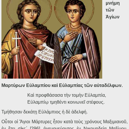
Ηχητικά
μνήμη
τῶν
Ἁγίων
Μαρτύρων Εὐλαμπίου καὶ Εὐλαμπίας τῶν αὐταδέλφων.
Καὶ προφθάσασα τὴν τομὴν Εὐλαμπία,
Εὐλαμπίῳ τμηθέντι κοινωνεῖ στέφους.
Τμήθησαν δεκάτῃ Εὐλάμπιος ἡ δὲ ἀδελφή.
Οὗτοι οἱ Ἅγιοι Μάρτυρες ἦτον κατὰ τοὺς χρόνους Μαξιμιανοῦ,
ἐν ἔτει σϞς΄ [296], ἡγεμονεύοντος ἐν Νικομηδείᾳ Μαξίμου.