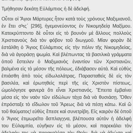
Τμήθησαν δεκάτῃ Εὐλάμπιος ἡ δὲ ἀδελφή.
Οὗτοι οἱ Ἅγιοι Μάρτυρες ἦτον κατὰ τοὺς χρόνους Μαξιμιανοῦ,
ἐν ἔτει σϞς΄ [296], ἡγεμονεύοντος ἐν Νικομηδείᾳ Μαξίμου.
Κατεκρύπτοντο δὲ οὗτοι εἰς τὸ βουνὸν μὲ ἄλλους πολλοὺς
Χριστιανοὺς διὰ τὸν φόβον τοῦ διωγμοῦ. Μίαν φορὰν δὲ
ἐστάλθη ὁ Ἅγιος Εὐλάμπιος εἰς τὴν πόλιν τῆς Νικομηδείας,
διὰ νὰ ἀγοράσῃ ψωμία. Καὶ βλέπωντας τὰ βασιλικὰ γράμματα
ὁποῦ ἔστειλεν ὁ Μαξιμιανὸς ἐναντίον τῶν Χριστιανῶν,
βαλμένα εἰς τὸ μέσον τῆς πόλεως, ἐδιάβασεν αὐτά. Καὶ εὐθὺς
ἐπιάσθη ἀπὸ τοὺς εἰδωλολάτρας. Παρασταθεὶς δὲ εἰς τὸν
βασιλέα, καὶ ἐρωτηθεὶς περὶ τῆς εἰς Χριστὸν πίστεως,
ὡμολόγησε φανερὰ ὅτι εἶναι Χριστιανός. Ἔπειτα ἐμβαίνει
μέσα εἰς τὸν ναὸν τῶν εἰδώλων τάχα διὰ νὰ θυσιάσῃ. Ὅθεν
ἐπρόσταξε τὸ εἴδωλον τοῦ Ἄρεως διὰ νὰ πέσῃ κάτω. Καὶ ὢ
τοῦ θαύματος! εὐθὺς ἔπεσε καὶ συνετρίβη. Εἰς καιρὸν δὲ ὁποῦ
ὁ Ἅγιος ἐτιμωρεῖτο ἄσπλαγχνα, βλέπουσα αὐτὸν ἡ ἀδελφή
του Εὐλαμπία, εὐγῆκεν εἰς τὸ μέσον, καὶ παρεκάλει τὸν
ἀδελφόν της νὰ παρακαλέσῃ τὸν Θεόν, διὰ νὰ ἀξιώσῃ καὶ