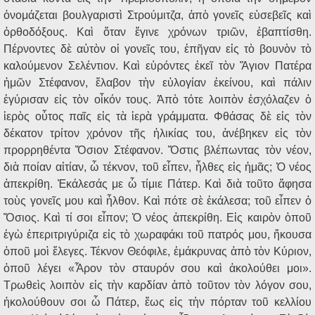
ὀνομάζεται βουλγαριστὶ Στρούμιτζα, ἀπὸ γονεῖς εὐσεβεῖς καὶ
ὀρθοδόξους. Καὶ ὅταν ἔγινε χρόνων τριῶν, ἐβαπτίσθη.
Πέρνοντες δὲ αὐτὸν οἱ γονεῖς του, ἐπῆγαν εἰς τὸ βουνὸν τὸ
καλούμενον Σελέντιον. Καὶ εὑρόντες ἐκεῖ τὸν Ἅγιον Πατέρα
ἡμῶν Στέφανον, ἔλαβον τὴν εὐλογίαν ἐκείνου, καὶ πάλιν
ἐγύρισαν εἰς τὸν οἶκόν τους. Ἀπὸ τότε λοιπὸν ἐσχόλαζεν ὁ
ἱερὸς οὗτος παῖς εἰς τὰ ἱερὰ γράμματα. Φθάσας δὲ εἰς τὸν
δέκατον τρίτον χρόνον τῆς ἡλικίας του, ἀνέβηκεν εἰς τὸν
προρρηθέντα Ὅσιον Στέφανον. Ὅστις βλέπωντας τὸν νέον,
διὰ ποίαν αἰτίαν, ὦ τέκνον, τοῦ εἶπεν, ἦλθες εἰς ἡμᾶς; Ὁ νέος
ἀπεκρίθη. Ἐκάλεσάς με ὦ τίμιε Πάτερ. Καὶ διὰ τοῦτο ἄφησα
τοὺς γονεῖς μου καὶ ἦλθον. Καὶ πότε σὲ ἐκάλεσα; τοῦ εἶπεν ὁ
Ὅσιος. Καὶ τί σοι εἶπον; Ὁ νέος ἀπεκρίθη. Εἰς καιρὸν ὁποῦ
ἐγὼ ἐπεριτριγύριζα εἰς τὸ χωραφάκι τοῦ πατρός μου, ἤκουσα
ὁποῦ μοὶ ἔλεγες. Τέκνον Θεόφιλε, ἐμάκρυνας ἀπὸ τὸν Κύριον,
ὁποῦ λέγει «Ἆρον τὸν σταυρόν σου καὶ ἀκολούθει μοι».
Τρωθεὶς λοιπὸν εἰς τὴν καρδίαν ἀπὸ τοῦτον τὸν λόγον σου,
ἠκολούθουν σοι ὦ Πάτερ, ἕως εἰς τὴν πόρταν τοῦ κελλίου