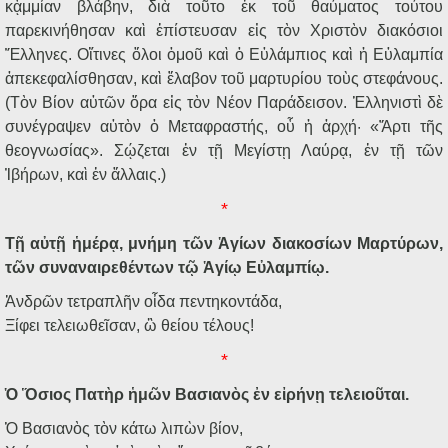
κᾀμμίαν βλάβην, διὰ τοῦτο ἐκ τοῦ θαύματος τούτου
παρεκινήθησαν καὶ ἐπίστευσαν εἰς τὸν Χριστὸν διακόσιοι
Ἕλληνες. Οἵτινες ὅλοι ὁμοῦ καὶ ὁ Εὐλάμπιος καὶ ἡ Εὐλαμπία
ἀπεκεφαλίσθησαν, καὶ ἔλαβον τοῦ μαρτυρίου τοὺς στεφάνους.
(Τὸν Βίον αὐτῶν ὅρα εἰς τὸν Νέον Παράδεισον. Ἑλληνιστὶ δὲ
συνέγραψεν αὐτὸν ὁ Μεταφραστής, οὗ ἡ ἀρχή· «Ἄρτι τῆς
θεογνωσίας». Σῴζεται ἐν τῇ Μεγίστῃ Λαύρᾳ, ἐν τῇ τῶν
Ἰβήρων, καὶ ἐν ἄλλαις.)
*
Τῇ αὐτῇ ἡμέρᾳ, μνήμη τῶν Ἁγίων διακοσίων Μαρτύρων,
τῶν συναναιρεθέντων τῷ Ἁγίῳ Εὐλαμπίῳ.
Ἀνδρῶν τετραπλῆν οἶδα πεντηκο
ντάδα,
Ξίφει τελειωθεῖσαν, ὢ θείου τέλους!
*
Ὁ Ὅσιος Πατὴρ ἡμῶν Βασιανὸς ἐν εἰρήνῃ τελειοῦται.
Ὁ Βασιανὸς τὸν κάτω λιπὼν βίον,