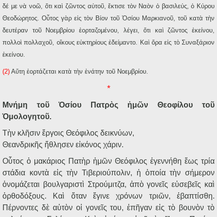
δέ με νὰ νοῶ, ὅτι καὶ ζῶντος αὐτοῦ, ἔκτισε τὸν Ναὸν ὁ βασιλεύς, ὁ Κύρου
Θεοδώρητος. Οὗτος γὰρ εἰς τὸν Βίον τοῦ Ὁσίου Μαρκιανοῦ, τοῦ κατὰ τὴν
δευτέραν τοῦ Νοεμβρίου ἑορταζομένου, λέγει, ὅτι καὶ ζῶντος ἐκείνου,
πολλοὶ πολλαχοῦ, οἴκους εὐκτηρίους ἐδείμαντο. Καὶ ὅρα εἰς τὸ Συναξάριον
ἐκείνου.
(2)
Αὕτη ἑορτάζεται κατὰ τὴν ἐνάτην τοῦ Νοεμβρίου.
*
Μνήμη τοῦ Ὁσίου Πατρὸς ἡμῶν Θεοφίλου τοῦ
Ὁμολογητοῦ.
Τὴν κλῆσιν ἔργοις Θεόφιλος δεικνύων,
Θεανδρικῆς ἤθλησεν εἰκόνος χάριν.
Οὗτος ὁ μακάριος Πατὴρ ἡμῶν Θεόφιλος ἐγεννήθη ἕως τρία
στάδια κοντὰ εἰς τὴν Τιβεριούπολιν, ἡ ὁποία τὴν σήμερον
ὀνομάζεται βουλγαριστὶ Στρούμιτζα, ἀπὸ γονεῖς εὐσεβεῖς καὶ
ὀρθοδόξους. Καὶ ὅταν ἔγινε χρόνων τριῶν, ἐβαπτίσθη.
Πέρνοντες δὲ αὐτὸν οἱ γονεῖς του, ἐπῆγαν εἰς τὸ βουνὸν τὸ