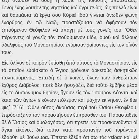
ἔτζι ἄνωθεν νὰ δοθῇ ἡ λύσις τῆς τοιαύτης ὑποθέσεως.
Γενομένης λοιπὸν τῆς νηστείας καὶ ἀγρυπνίας, ὡς πολλὰ εἶναι
καὶ θαυμάσια τὰ ἔργα σου Κύριε! ἰδοὺ γίνεται ἄνωθεν φωνὴ
ἔναρθρος ἐν τῷ Ναῷ, προστάζουσα νὰ ἀφήσουν τὸν
ζητούμενον Θεόφιλον νὰ ὑπάγῃ μὲ τοὺς γονεῖς του. Ὅθεν
πέρνοντες οἱ γονεῖς τὸν ποθούμενον υἱόν, ὁμοῦ καὶ ἄλλους
ἀδελφοὺς τοῦ Μοναστηρίου, ἐγύρισαν χαίροντες εἰς τὸν οἶκόν
τους.
Εἰς ὀλίγον δὲ καιρὸν ἐκτίσθη ἀπὸ αὐτοὺς τὸ Μοναστήριον, εἰς
τὸ ὁποῖον εὑρίσκετο ὁ Ἅγιος χρόνους ἀρκετοὺς ἀσκητικῶς
πολιτευόμενος. Ἐπειδὴ δὲ ὁ κοινὸς ὅλων τῶν ἀνθρώπων
ἐχθρὸς Διάβολος, ποτὲ δὲν ἡσυχάζει, διὰ τοῦτο ἐμβῆκε μέσα
εἰς τὸ δυσώνυμον θηρίον, ἤγουν εἰς τὸν Ἴσαυρον Λέοντα, καὶ
κατὰ τῶν ἁγίων εἰκόνων πόλεμον καὶ μάχην ἐκίνησεν, ἐν ἔτει
ψις΄ [716]. Ὅθεν αὐτὸς ἀκούσας περὶ τοῦ Ὁσίου Θεοφίλου,
ἐπρόσταξε νὰ τὸν παραστήσουν ἔμπροσθέν του. Παρασταθεὶς
δὲ ὁ Ὅσιος καὶ ὁμολογήσας, ὅτι πρέπει νὰ προσκυνοῦνται αἱ
ἅγιαι εἰκόνες, διὰ τοῦτο κατὰ προσταγὴν τοῦ τυράννου,
ἐδάρθη μὲ βούνευρα. Ἔπειτα ἐδέθη ὀπίσω τὰς χεῖρας καὶ μὲ