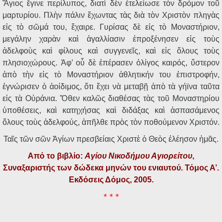
Ἅγιος ἔγινε περίλυπος, διατὶ δὲν ἐτελείωσε τὸν δρόμον τοῦ
μαρτυρίου. Πλὴν πάλιν ἔχωντας τὰς διὰ τὸν Χριστὸν πληγὰς
εἰς τὸ σῶμά του, ἔχαιρε. Γυρίσας δὲ εἰς τὸ Μοναστήριον,
μεγάλην χαρὰν καὶ ἀγαλλίασιν ἐπροξένησεν εἰς τοὺς
ἀδελφοὺς καὶ φίλους καὶ συγγενεῖς, καὶ εἰς ὅλους τοὺς
πλησιοχώρους. Ἀφ’ οὗ δὲ ἐπέρασεν ὀλίγος καιρός, ὕστερον
ἀπὸ τὴν εἰς τὸ Μοναστήριον ἀθλητικήν του ἐπιστροφήν,
ἐγνώρισεν ὁ ἀοίδιμος, ὅτι ἔχει νὰ μεταβῇ ἀπὸ τὰ γήϊνα ταῦτα
εἰς τὰ Οὐράνια. Ὅθεν καλῶς διαθέσας τὰς τοῦ Μοναστηρίου
ὑποθέσεις, καὶ κατηχήσας καὶ διδάξας καὶ ἀσπασάμενος
ὅλους τοὺς ἀδελφούς, ἀπῆλθε πρὸς τὸν ποθούμενον Χριστόν.
Ταῖς τῶν σῶν Ἁγίων πρεσβείαις Χριστὲ ὁ Θεὸς ἐλέησον ἡμᾶς.
Από το βιβλίο:
Αγίου Νικοδήμου Αγιορείτου
,
Συναξαριστής των δώδεκα μηνών του ενιαυτού. Τόμος Α’.
Εκδόσεις Δόμος, 2005.
* * *