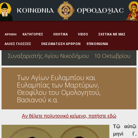
Αρχική
Πνευματική ζωή
Μαρτυρία και διδαχή
ΚΑΤΗΓΟΡΊΕΣ
ΗΧΗΤΙΚΆ
VIDEO
ΣΧΕΤΙΚΆ ΜΕ ΜΑΣ
ΑΡΧΙΚΉ
Λατρεία και προσευχή
ΆΛΛΕΣ ΓΛΏΣΣΕΣ
ΕΝΣΩΜΆΤΩΣΗ ΆΡΘΡΩΝ
ΕΠΙΚΟΙΝΩΝΊΑ
Συναξαριστής Αγίου Νικοδήμου
10 Οκτωβρίου
Πατερικό ανθολόγιο
Αγιολόγιο – Εορτολόγιο
Των Αγίων Ευλαμπίου και
Γέροντες
Ευλαμπίας των Μαρτύρων,
Θεοφίλου του Ομολογητού,
Η πίστη στην εποχή μας
Βασιανού κ.α.
Ορθόδοξη οικογένεια
Αν θέλετε πολυτον
ικό κείμενο, πατήστε εδώ
Ορθόδοξο προσκυνητάριο
Τῷ αὐτῷ
Σκέψεις-προβληματισμοί
μηνὶ Ι΄,