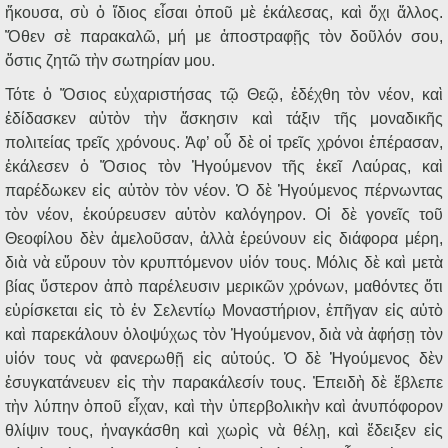
ἤκουσα, σὺ ὁ ἴδιος εἶσαι ὁποῦ μὲ ἐκάλεσας, καὶ ὄχι ἄλλος.
Ὅθεν σὲ παρακαλῶ, μή με ἀποστραφῇς τὸν δοῦλόν σου,
ὅστις ζητῶ τὴν σωτηρίαν μου.
Τότε ὁ Ὅσιος εὐχαριστήσας τῷ Θεῷ, ἐδέχθη τὸν νέον, καὶ
ἐδίδασκεν αὐτὸν τὴν ἄσκησιν καὶ τάξιν τῆς μοναδικῆς
πολιτείας τρεῖς χρόνους. Ἀφ’ οὗ δὲ οἱ τρεῖς χρόνοι ἐπέρασαν,
ἐκάλεσεν ὁ Ὅσιος τὸν Ἡγούμενον τῆς ἐκεῖ Λαύρας, καὶ
παρέδωκεν εἰς αὐτὸν τὸν νέον. Ὁ δὲ Ἡγούμενος πέρνωντας
τὸν νέον, ἐκούρευσεν αὐτὸν καλόγηρον. Οἱ δὲ γονεῖς τοῦ
Θεοφίλου δὲν ἀμελοῦσαν, ἀλλὰ ἐρεύνουν εἰς διάφορα μέρη,
διὰ νὰ εὕρουν τὸν κρυπτόμενον υἱόν τους. Μόλις δὲ καὶ μετὰ
βίας ὕστερον ἀπὸ παρέλευσιν μερικῶν χρόνων, μαθόντες ὅτι
εὑρίσκεται εἰς τὸ ἐν Σελεντίῳ Μοναστήριον, ἐπῆγαν εἰς αὐτὸ
καὶ παρεκάλουν ὁλοψύχως τὸν Ἡγούμενον, διὰ νὰ ἀφήσῃ τὸν
υἱόν τους νὰ φανερωθῇ εἰς αὐτούς. Ὁ δὲ Ἡγούμενος δὲν
ἐσυγκατάνευεν εἰς τὴν παρακάλεσίν τους. Ἐπειδὴ δὲ ἔβλεπε
τὴν λύπην ὁποῦ εἶχαν, καὶ τὴν ὑπερβολικὴν καὶ ἀνυπόφορον
θλίψιν τους, ἠναγκάσθη καὶ χωρὶς νὰ θέλῃ, καὶ ἔδειξεν εἰς