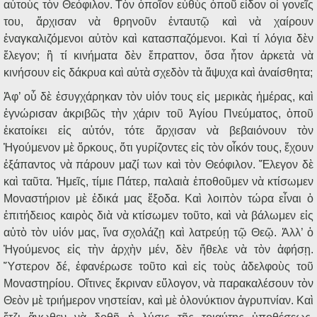
αὐτοὺς τὸν Θεόφιλον. Τὸν ὁποῖον εὐθὺς ὁποῦ εἶδον οἱ γονεῖς
του, ἄρχισαν νὰ θρηνοῦν ἐνταυτῷ καὶ νὰ χαίρουν
ἐναγκαλιζόμενοι αὐτὸν καὶ κατασπαζόμενοι. Καὶ τί λόγια δὲν
ἔλεγον; ἢ τί κινήματα δὲν ἔπραττον, ὅσα ἦτον ἀρκετὰ νὰ
κινήσουν εἰς δάκρυα καὶ αὐτὰ σχεδὸν τὰ ἄψυχα καὶ ἀναίσθητα;
Ἀφ’ οὗ δὲ ἐσυγχάρηκαν τὸν υἱόν τους εἰς μερικὰς ἡμέρας, καὶ
ἐγνώρισαν ἀκριβῶς τὴν χάριν τοῦ Ἁγίου Πνεύματος, ὁποῦ
ἐκατοίκει εἰς αὐτόν, τότε ἄρχισαν νὰ βεβαιόνουν τὸν
Ἡγούμενον μὲ ὅρκους, ὅτι γυρίζοντες εἰς τὸν οἶκόν τους, ἔχουν
ἐξάπαντος νὰ πάρουν μαζί των καὶ τὸν Θεόφιλον. Ἔλεγον δὲ
καὶ ταῦτα. Ἡμεῖς, τίμιε Πάτερ, παλαιὰ ἐποθοῦμεν νὰ κτίσωμεν
Μοναστήριον μὲ ἐδικά μας ἔξοδα. Καὶ λοιπὸν τώρα εἶναι ὁ
ἐπιτήδειος καιρὸς διὰ νὰ κτίσωμεν τοῦτο, καὶ νὰ βάλωμεν εἰς
αὐτὸ τὸν υἱόν μας, ἵνα σχολάζῃ καὶ λατρεύῃ τῷ Θεῷ. Ἀλλ’ ὁ
Ἡγούμενος εἰς τὴν ἀρχὴν μέν, δὲν ἤθελε νὰ τὸν ἀφήσῃ.
Ὕστερον δέ, ἐφανέρωσε τοῦτο καὶ εἰς τοὺς ἀδελφοὺς τοῦ
Μοναστηρίου. Οἵτινες ἔκριναν εὔλογον, νὰ παρακαλέσουν τὸν
Θεὸν μὲ τριήμερον νηστείαν, καὶ μὲ ὁλονύκτιον ἀγρυπνίαν. Καὶ