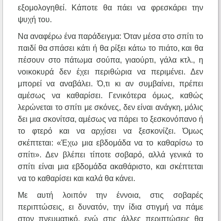
εξομολογηθεί. Κάποτε θα πάει να φρεσκάρει την
ψυχή του.
Να αναφέρω ένα παράδειγμα: Όταν μέσα στο σπίτι το
παιδί θα σπάσει κάτι ή θα ρίξει κάτω το πιάτο, και θα
πέσουν στο πάτωμα σούπα, γιαούρτι, γάλα κτλ., η
νοικοκυρά δεν έχει περιθώρια να περιμένει. Δεν
μπορεί να αναβάλει. Ό,τι κι αν συμβαίνει, πρέπει
αμέσως να καθαρίσει. Γενικότερα όμως, καθώς
λερώνεται το σπίτι με σκόνες, δεν είναι ανάγκη, μόλις
δει μια σκονίτσα, αμέσως να πάρει το ξεσκονόπανο ή
το φτερό και να αρχίσει να ξεσκονίζει. Όμως
σκέπτεται: «Έχω μια εβδομάδα να το καθαρίσω το
σπίτι». Δεν βλέπει τίποτε σοβαρό, αλλά γενικά το
σπίτι είναι μια εβδομάδα ακαθάριστο, και σκέπτεται
να το καθαρίσει και καλά θα κάνει.
Με αυτή λοιπόν την έννοια, στις σοβαρές
περιπτώσεις, ει δυνατόν, την ίδια στιγμή να πάμε
στον πνευματικό, ενώ στις άλλες περιπτώσεις θα