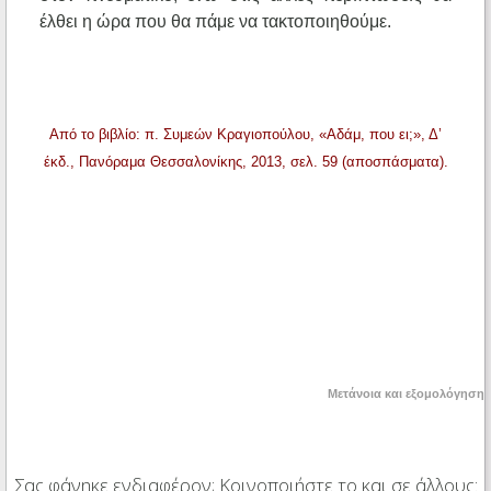
έλθει η ώρα που θα πάμε να τακτοποιηθούμε.
Από το βιβλίο: π. Συμεών Κραγιοπούλου, «Αδάμ, που ει;», Δ’
έκδ., Πανόραμα Θεσσαλονίκης, 2013, σελ. 59 (αποσπάσματα).
Μετάνοια και εξομολόγηση
Σας φάνηκε ενδιαφέρον; Κοινοποιήστε το και σε άλλους: