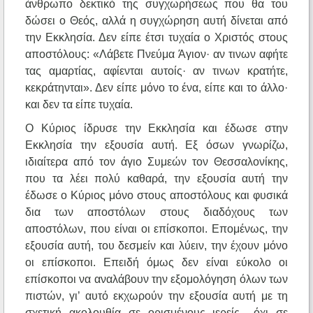
άνθρωπο δεκτικό της συγχωρήσεως που θα του
δώσει ο Θεός, αλλά η συγχώρηση αυτή δίνεται από
την Εκκλησία. Δεν είπε έτσι τυχαία ο Χριστός στους
αποστόλους: «Λάβετε Πνεύμα Άγιον· αν τινων αφήτε
τας αμαρτίας, αφίενται αυτοίς· αν τινων κρατήτε,
κεκράτηνται». Δεν είπε μόνο το ένα, είπε και το άλλο·
και δεν τα είπε τυχαία.
Ο Κύριος ίδρυσε την Εκκλησία και έδωσε στην
Εκκλησία την εξουσία αυτή. Εξ όσων γνωρίζω,
ιδιαίτερα από τον άγιο Συμεών τον Θεσσαλονίκης,
που τα λέει πολύ καθαρά, την εξουσία αυτή την
έδωσε ο Κύριος μόνο στους αποστόλους και φυσικά
δια των αποστόλων στους διαδόχους των
αποστόλων, που είναι οι επίσκοποι. Επομένως, την
εξουσία αυτή, του δεσμείν και λύειν, την έχουν μόνο
οι επίσκοποι. Επειδή όμως δεν είναι εύκολο οι
επίσκοποι να αναλάβουν την εξομολόγηση όλων των
πιστών, γι’ αυτό εκχωρούν την εξουσία αυτή με τη
σχετική ακολουθία σε ορισμένους ιερείς –όχι σε