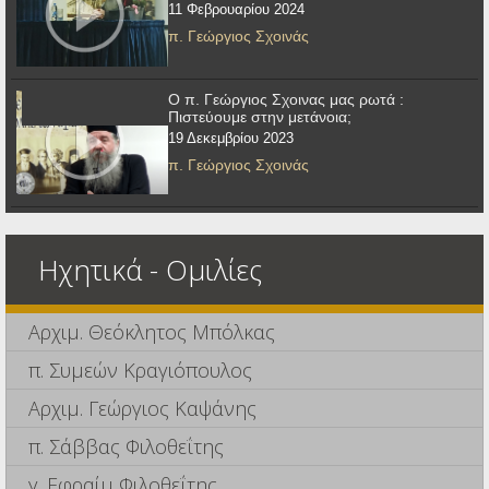
11 Φεβρουαρίου 2024
π. Γεώργιος Σχοινάς
Ο π. Γεώργιος Σχοινας μας ρωτά :
Πιστεύουμε στην μετάνοια;
19 Δεκεμβρίου 2023
π. Γεώργιος Σχοινάς
Ηχητικά - Ομιλίες
Αρχιμ. Θεόκλητος Μπόλκας
π. Συμεών Κραγιόπουλος
Αρχιμ. Γεώργιος Καψάνης
π. Σάββας Φιλοθεΐτης
γ. Εφραίμ Φιλοθεΐτης