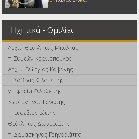
Ηχητικά - Ομιλίες
Αρχιμ. Θεόκλητος Μπόλκας
π. Συμεών Κραγιόπουλος
Αρχιμ. Γεώργιος Καψάνης
π. Σάββας Φιλοθεΐτης
γ. Εφραίμ Φιλοθεΐτης
Κωσταντίνος Γανωτής
π. Ευσέβιος Βίττης
Θεόκλητος Διονυσιάτης
π. Δαμασκηνός Γρηγοριάτης