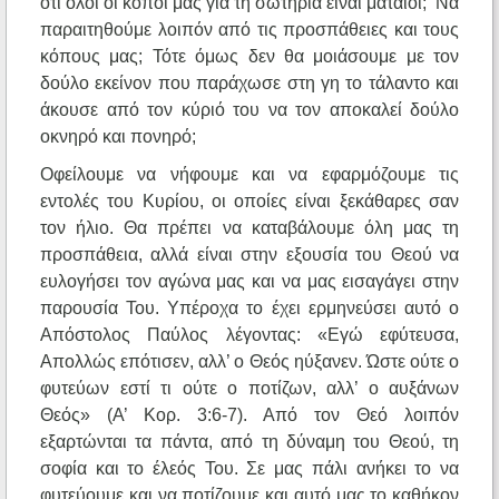
ότι όλοι οι κόποι μας για τη σωτηρία είναι μάταιοι; Να
παραιτηθούμε λοιπόν από τις προσπάθειες και τους
κόπους μας; Τότε όμως δεν θα μοιάσουμε με τον
δούλο εκείνον που παράχωσε στη γη το τάλαντο και
άκουσε από τον κύριό του να τον αποκαλεί δούλο
οκνηρό και πονηρό;
Οφείλουμε να νήφουμε και να εφαρμόζουμε τις
εντολές του Κυρίου, οι οποίες είναι ξεκάθαρες σαν
τον ήλιο. Θα πρέπει να καταβάλουμε όλη μας τη
προσπάθεια, αλλά είναι στην εξουσία του Θεού να
ευλογήσει τον αγώνα μας και να μας εισαγάγει στην
παρουσία Του. Υπέροχα το έχει ερμηνεύσει αυτό ο
Απόστολος Παύλος λέγοντας: «Εγώ εφύτευσα,
Απολλώς επότισεν, αλλ’ ο Θεός ηύξανεν. Ώστε ούτε ο
φυτεύων εστί τι ούτε ο ποτίζων, αλλ’ ο αυξάνων
Θεός» (Α’ Κορ. 3:6-7). Από τον Θεό λοιπόν
εξαρτώνται τα πάντα, από τη δύναμη του Θεού, τη
σοφία και το έλεός Του. Σε μας πάλι ανήκει το να
φυτεύουμε και να ποτίζουμε και αυτό μας το καθήκον