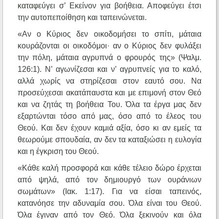
καταφεύγει σ’ Εκείνον για βοήθεια. Αποφεύγει έτσι
την αυτοπεποίθηση και ταπεινώνεται.
«Αν ο Κύριος δεν οικοδομήσει το σπίτι, μάταια
κουράζονται οι οικοδόμοι· αν ο Κύριος δεν φυλάξει
την πόλη, μάταια αγρυπνά ο φρουρός της» (Ψαλμ.
126:1). Ν’ αγωνίζεσαι και ν’ αγρυπνείς για το καλό,
αλλά χωρίς να στηρίζεσαι στον εαυτό σου. Να
προσεύχεσαι ακατάπαυστα και με επιμονή στον Θεό
και να ζητάς τη βοήθεια Του. Όλα τα έργα μας δεν
εξαρτώνται τόσο από μας, όσο από το έλεος του
Θεού. Και δεν έχουν καμιά αξία, όσο κι αν εμείς τα
θεωρούμε σπουδαία, αν δεν τα καταξιώσει η ευλογία
και η έγκριση του Θεού.
«Κάθε καλή προσφορά και κάθε τέλειο δώρο έρχεται
από ψηλά, από τον δημιουργό των ουράνιων
σωμάτων» (Ιακ. 1:17). Για να είσαι ταπεινός,
κατανόησε την αδυναμία σου. Όλα είναι του Θεού.
Όλα έγιναν από τον Θεό. Όλα ξεκινούν και όλα