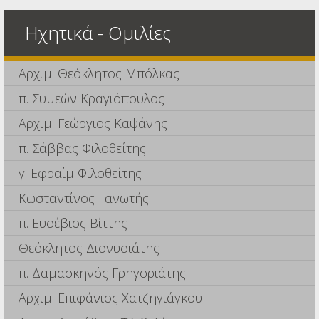
Ηχητικά - Ομιλίες
Αρχιμ. Θεόκλητος Μπόλκας
π. Συμεών Κραγιόπουλος
Αρχιμ. Γεώργιος Καψάνης
π. Σάββας Φιλοθεΐτης
γ. Εφραίμ Φιλοθεΐτης
Κωσταντίνος Γανωτής
π. Ευσέβιος Βίττης
Θεόκλητος Διονυσιάτης
π. Δαμασκηνός Γρηγοριάτης
Αρχιμ. Επιφάνιος Χατζηγιάγκου