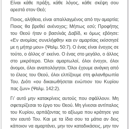
Είναι κάθε πράξη, κάθε λόγος, κάθε σκέψη σου
αρεστά στον Θεό;
Ποιος, αλήθεια, είναι απαλλαγμένος από την αμαρτία;
Ποιος θα βρεθεί ανένοχος; Μήπως εσύ; Προφήτης
του Θεού ήταν ο βασιλιάς Δαβίδ, κι όμως εβόησε:
«Εν ανομίαις συνελήφθην και εν αμαρτίαις εκίσσησέ
με η μήτηρ μου» (Ψαλμ. 50:7). Ο ένας είναι ένοχος σε
τούτο, ο άλλος σ’ εκείνο. Ο ένας στο μεγάλο, ο άλλος
στο μικρότερο. Όλοι αμαρτωλοί, όλοι ένοχοι, όλοι
άνομοι, όλοι αναπολόγητοι. Όλοι έχουμε ανάγκη από
το έλεος του Θεού, όλοι ελπίζουμε στη φιλανθρωπία
Του. Διότι «ου δικαιωθήσεται ενώπιον του Κυρίου
πας ζων» (Ψαλμ. 142:2).
Γι’ αυτό μην κατακρίνεις αυτούς που σφάλλουν. Μη
σφετερίζεσαι το έργο του Θεού. Μη γίνεσαι αντίπαλος
του Κυρίου, αρπάζοντας το αξίωμα που κράτησε για
τον εαυτό Του. Και με τα ίδια σου τα μάτια αν δεις
κάποιον να αμαρτάνει, μην τον καταδικάσεις, μην τον