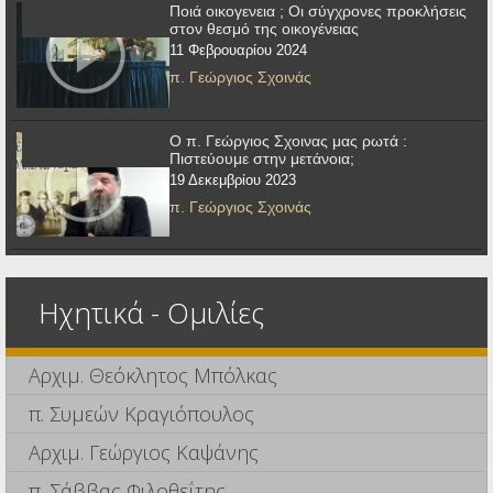
Ποιά οικογενεια ; Οι σύγχρονες προκλήσεις
στον θεσμό της οικογένειας
11 Φεβρουαρίου 2024
π. Γεώργιος Σχοινάς
Ο π. Γεώργιος Σχοινας μας ρωτά :
Πιστεύουμε στην μετάνοια;
19 Δεκεμβρίου 2023
π. Γεώργιος Σχοινάς
Ηχητικά - Ομιλίες
Αρχιμ. Θεόκλητος Μπόλκας
π. Συμεών Κραγιόπουλος
Αρχιμ. Γεώργιος Καψάνης
π. Σάββας Φιλοθεΐτης