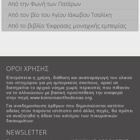
Από την Φωνή των Πατέρων
Από τον βίο του Αγίου Ιάκωβου Τσαλίκη
Από το βιβλίο 'Εκφρασις μοναχικής εμπειρίας
ΟΡΟΙ ΧΡΗΣΗΣ
Επιτρέπεται η χρήση, διάθεση και αναπαραγωγή του υλικού
του ιστοχώρου για μη εμπορικούς σκοπους, αρκεί να
διατηρείται το αρχικό νόημα χωρίς περικοπές που πιθανόν
να το αλλοιώνουν με βασική προϋπόθεση την αναφορά
στην πηγή www.koinoniaorthodoxias.org.
Για αναδημοσίευση άρθρων που δημοσιεύονται κατόπιν
αδείας στον παρόντα ιστότοπο από άλλες πηγές, θα πρέπει
να αναζητηθεί η άδεια του κατόχου των πνευματικών
δικαιωμάτων.
NEWSLETTER