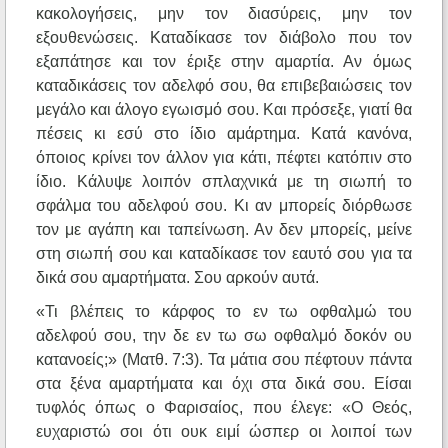
κακολογήσεις, μην τον διασύρεις, μην τον
εξουθενώσεις. Καταδίκασε τον διάβολο που τον
εξαπάτησε και τον έριξε στην αμαρτία. Αν όμως
καταδικάσεις τον αδελφό σου, θα επιβεβαιώσεις τον
μεγάλο και άλογο εγωισμό σου. Και πρόσεξε, γιατί θα
πέσεις κι εσύ στο ίδιο αμάρτημα. Κατά κανόνα,
όποιος κρίνει τον άλλον για κάτι, πέφτει κατόπιν στο
ίδιο. Κάλυψε λοιπόν σπλαχνικά με τη σιωπή το
σφάλμα του αδελφού σου. Κι αν μπορείς διόρθωσε
τον με αγάπη και ταπείνωση. Αν δεν μπορείς, μείνε
στη σιωπή σου και καταδίκασε τον εαυτό σου για τα
δικά σου αμαρτήματα. Σου αρκούν αυτά.
«Τι βλέπεις το κάρφος το εν τω οφθαλμώ του
αδελφού σου, την δε εν τω σω οφθαλμό δοκόν ου
κατανοείς;» (Ματθ. 7:3). Τα μάτια σου πέφτουν πάντα
στα ξένα αμαρτήματα και όχι στα δικά σου. Είσαι
τυφλός όπως ο Φαρισαίος, που έλεγε: «Ο Θεός,
ευχαριστώ σοι ότι ουκ ειμί ώσπερ οι λοιποί των