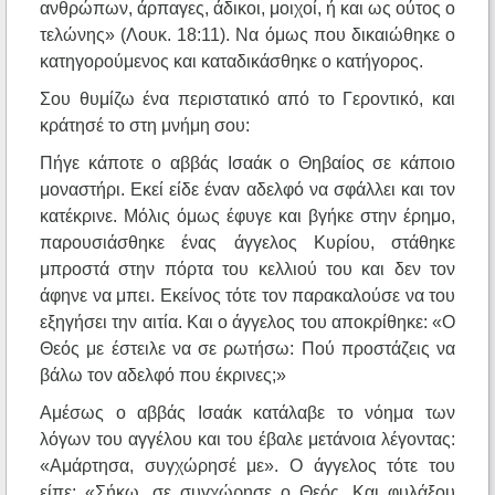
ανθρώπων, άρπαγες, άδικοι, μοιχοί, ή και ως ούτος ο
τελώνης» (Λουκ. 18:11). Να όμως που δικαιώθηκε ο
κατηγορούμενος και καταδικάσθηκε ο κατήγορος.
Σου θυμίζω ένα περιστατικό από το Γεροντικό, και
κράτησέ το στη μνήμη σου:
Πήγε κάποτε ο αββάς Ισαάκ ο Θηβαίος σε κάποιο
μοναστήρι. Εκεί είδε έναν αδελφό να σφάλλει και τον
κατέκρινε. Μόλις όμως έφυγε και βγήκε στην έρημο,
παρουσιάσθηκε ένας άγγελος Κυρίου, στάθηκε
μπροστά στην πόρτα του κελλιού του και δεν τον
άφηνε να μπει. Εκείνος τότε τον παρακαλούσε να του
εξηγήσει την αιτία. Και ο άγγελος του αποκρίθηκε: «Ο
Θεός με έστειλε να σε ρωτήσω: Πού προστάζεις να
βάλω τον αδελφό που έκρινες;»
Αμέσως ο αββάς Ισαάκ κατάλαβε το νόημα των
λόγων του αγγέλου και του έβαλε μετάνοια λέγοντας:
«Αμάρτησα, συγχώρησέ με». Ο άγγελος τότε του
είπε: «Σήκω, σε συγχώρησε ο Θεός. Και φυλάξου