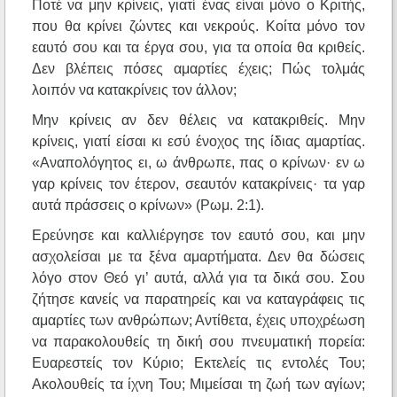
Ποτέ να μην κρίνεις, γιατί ένας είναι μόνο ο Κριτής,
που θα κρίνει ζώντες και νεκρούς. Κοίτα μόνο τον
εαυτό σου και τα έργα σου, για τα οποία θα κριθείς.
Δεν βλέπεις πόσες αμαρτίες έχεις; Πώς τολμάς
λοιπόν να κατακρίνεις τον άλλον;
Μην κρίνεις αν δεν θέλεις να κατακριθείς. Μην
κρίνεις, γιατί είσαι κι εσύ ένοχος της ίδιας αμαρτίας.
«Αναπολόγητος ει, ω άνθρωπε, πας ο κρίνων· εν ω
γαρ κρίνεις τον έτερον, σεαυτόν κατακρίνεις· τα γαρ
αυτά πράσσεις ο κρίνων» (Ρωμ. 2:1).
Ερεύνησε και καλλιέργησε τον εαυτό σου, και μην
ασχολείσαι με τα ξένα αμαρτήματα. Δεν θα δώσεις
λόγο στον Θεό γι’ αυτά, αλλά για τα δικά σου. Σου
ζήτησε κανείς να παρατηρείς και να καταγράφεις τις
αμαρτίες των ανθρώπων; Αντίθετα, έχεις υποχρέωση
να παρακολουθείς τη δική σου πνευματική πορεία:
Ευαρεστείς τον Κύριο; Εκτελείς τις εντολές Του;
Ακολουθείς τα ίχνη Του; Μιμείσαι τη ζωή των αγίων;