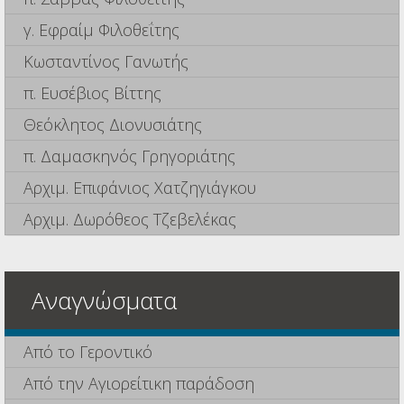
γ. Εφραίμ Φιλοθεΐτης
Κωσταντίνος Γανωτής
π. Ευσέβιος Βίττης
Θεόκλητος Διονυσιάτης
π. Δαμασκηνός Γρηγοριάτης
Αρχιμ. Επιφάνιος Χατζηγιάγκου
Αρχιμ. Δωρόθεος Τζεβελέκας
Αναγνώσματα
Από το Γεροντικό
Από την Αγιορείτικη παράδοση