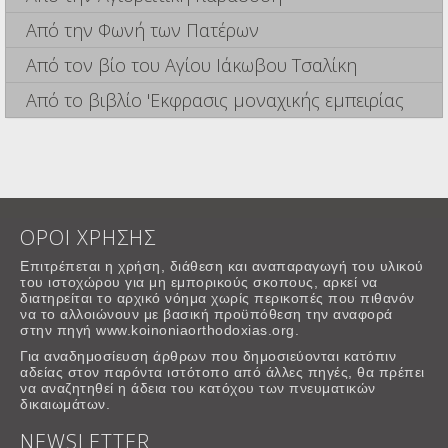
Από την Φωνή των Πατέρων
Από τον βίο του Αγίου Ιάκωβου Τσαλίκη
Από το βιβλίο 'Εκφρασις μοναχικής εμπειρίας
ΟΡΟΙ ΧΡΗΣΗΣ
Επιτρέπεται η χρήση, διάθεση και αναπαραγωγή του υλικού
του ιστοχώρου για μη εμπορικούς σκοπους, αρκεί να
διατηρείται το αρχικό νόημα χωρίς περικοπές που πιθανόν
να το αλλοιώνουν με βασική προϋπόθεση την αναφορά
στην πηγή www.koinoniaorthodoxias.org.
Για αναδημοσίευση άρθρων που δημοσιεύονται κατόπιν
αδείας στον παρόντα ιστότοπο από άλλες πηγές, θα πρέπει
να αναζητηθεί η άδεια του κατόχου των πνευματικών
δικαιωμάτων.
NEWSLETTER