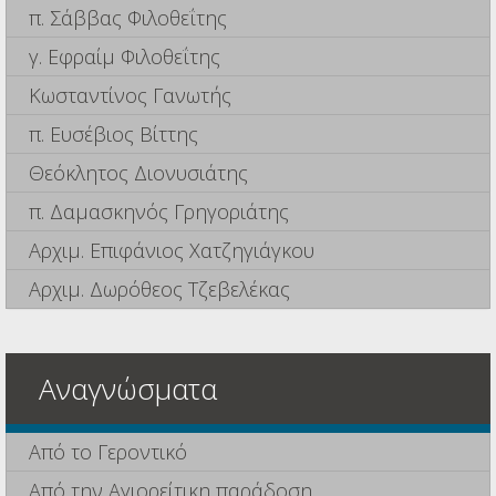
π. Σάββας Φιλοθεΐτης
γ. Εφραίμ Φιλοθεΐτης
Κωσταντίνος Γανωτής
π. Ευσέβιος Βίττης
Θεόκλητος Διονυσιάτης
π. Δαμασκηνός Γρηγοριάτης
Αρχιμ. Επιφάνιος Χατζηγιάγκου
Αρχιμ. Δωρόθεος Τζεβελέκας
Αναγνώσματα
Από το Γεροντικό
Από την Αγιορείτικη παράδοση