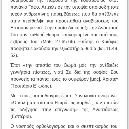
θυμηθούμε την παρουσία της κουστωδίας στον
πανάγιο Τάφο. Απέκλεισε την υποψία οποιασδήποτε
τυχόν ανθρωπίνης παρεμβάσεως που θα απέβλεπε
στην περίθαλψη και προσπάθεια αναβιώσεως του
Εσταυρωμένου. Στην ουσία διακήρυξε την Ανάστασή
Του σαν καθαρό θαύμα, επικυρωμένο και από τους
εχθρούς Του! (Μαθ. 27.65-66). Επίσης ο Καϊάφας
προφήτευε ακούσια την εξιλαστήρια θυσία (Ιω. 11.49-
52).
Έτσι «την απιστία του Θωμά μάς την ανέδειξες
γεννήτρια πίστεως, γιατί Συ δια της σοφίας Σου
προνοείς τα πάντα προς το συμφέρον [μας], Χριστέ»
(Τροπάριο Ε’ ωδής).
Με τέτοιες «προδιαγραφές» η Υμνολογία αναφωνεί:
«Ω καλή απιστία του Θωμά, τις καρδιές των πιστών
τις οδήγησε στην επίγνωση» της Αναστάσεως
(Εσπέριο).
Ο νοσηρός ορθολογισμός και ο σκεπτικισμός του,