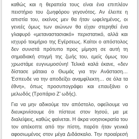
καθώς και η θεραπεία τους είναι ένα επιπλέον
πειστήριο του ζωηφόρου γεγονότος. Αν έλειπε η
απιστία του, εκείνος μεν θα ήταν ωφελημένος, οι
γενεές όμως των αιώνων θα είχαν στερηθεί ένα
γλαφυρό «μεταναστασιακό» περιστατικό, αλλά και
ισχυρό τεκμήριο της Εγέρσεως. Καίτοι ο απόστολος
δεν συνιστά πρότυπο προς μίμηση σε αυτή τη
σημαδιακή στιγμή της ζωής του, εμείς όμως του
χρωστάμε ευγνωμοσύνη! Τελικά καλά έκανε, «δεν
δίστασε μάταια ο Θωμάς για την Ανάσταση…
Έσπευδε να την αποδείξει αναμφίλεκτη… σε όλα τα
έθνη», όπως προσυπογράφει και επαυξάνει ο
μελωδός (Τροπάριο Ζ’ ωδής).
Για να μην αδικούμε τον απόστολο, οφείλουμε να
διευκρινίσουμε ότι πίστευε στον Ιησού, μα με
διαλείψεις, καθώς φαίνεται. Η άκρα νοησιοκρατία του
τον απέκοπτε από την πίστη, παρότι ήταν γενικά
αφοσιωμένος στον μέγα Διδάσκαλο. Την προαίρεσή