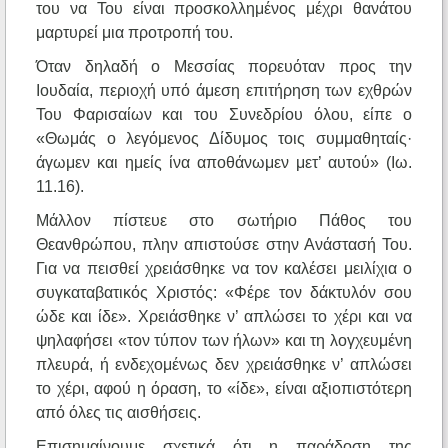
του να Του είναι προσκολλημένος μέχρι θανάτου
μαρτυρεί μια προτροπή του.
Όταν δηλαδή ο Μεσσίας πορευόταν προς την
Ιουδαία, περιοχή υπό άμεση επιτήρηση των εχθρών
Του Φαρισαίων και του Συνεδρίου όλου, είπε ο
«Θωμάς ο λεγόμενος Δίδυμος τοις συμμαθηταίς·
άγωμεν και ημείς ίνα αποθάνωμεν μετ’ αυτού» (Ιω.
11.16).
Μάλλον πίστευε στο σωτήριο Πάθος του
Θεανθρώπου, πλην απιστούσε στην Ανάστασή Του.
Για να πεισθεί χρειάσθηκε να τον καλέσει μειλίχια ο
συγκαταβατικός Χριστός: «Φέρε τον δάκτυλόν σου
ώδε και ίδε». Χρειάσθηκε ν’ απλώσει το χέρι και να
ψηλαφήσει «τον τύπον των ήλων» και τη λογχευμένη
πλευρά, ή ενδεχομένως δεν χρειάσθηκε ν’ απλώσει
το χέρι, αφού η όραση, το «ίδε», είναι αξιοπιστότερη
από όλες τις αισθήσεις.
Επισημαίνουμε σχετικά ότι η παράδοση της