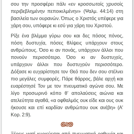
σου την προσφέρει πάλι «εν κροσσωτοίς χρυσοίς
περιβεβλημένην πεποικιλμένην» (Ψαλμ. 44:14) στη
βασιλεία των ουρανών. Όπως ο Χριστός υπέφερε για
χάρη σου, υπόφερε κι εσύ για χάρη του Χριστού.
Ρίξε ένα βλέμμα γύρω σου και δες πόσος πόνος,
πόση δυστυχία, πόσες θλίψεις υπάρχουν στους
ανθρώπους. Όσο κι αν πονάς, υπάρχουν άλλοι που
πονούν περισσότερο. Όσο κι αν δυστυχείς,
υπάρχουν άλλοι που δυστυχούν περισσότερο.
Δόξασε κι ευχαρίστησε τον Θεό που δεν σου στέλνει
πιο μεγάλες συμφορές. Πάρε θάρρος, βάλε αρχή και
ευαρέστησέ Τον με τον πνευματικό αγώνα σου. Με
λίγο προσωρινό κόπο θ’ απολαύσεις αιώνια και
ατελεύτητα αγαθά, «α οφθαλμός ουκ είδε και ους ουκ
ήκουσε και επί καρδίαν ανθρώπου ουκ ανέβη» (Α’
Κορ. 2:9).
Ξέρεις γιατί κυριεύεσαι από πνευματική ραθυμία και