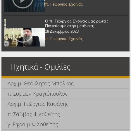
π. Γεώργιος Σχοινάς
Ο π. Γεώργιος Σχοινας μας ρωτά :
Πιστεύουμε στην μετάνοια;
19 Δεκεμβρίου 2023
π. Γεώργιος Σχοινάς
Ηχητικά - Ομιλίες
Αρχιμ. Θεόκλητος Μπόλκας
π. Συμεών Κραγιόπουλος
Αρχιμ. Γεώργιος Καψάνης
π. Σάββας Φιλοθεΐτης
γ. Εφραίμ Φιλοθεΐτης