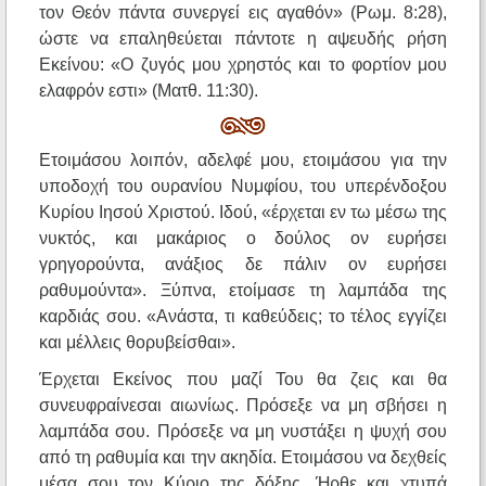
τον Θεόν πάντα συνεργεί εις αγαθόν» (Ρωμ. 8:28),
ώστε να επαληθεύεται πάντοτε η αψευδής ρήση
Εκείνου: «Ο ζυγός μου χρηστός και το φορτίον μου
ελαφρόν εστι» (Ματθ. 11:30).
Ετοιμάσου λοιπόν, αδελφέ μου, ετοιμάσου για την
υποδοχή του ουρανίου Νυμφίου, του υπερένδοξου
Κυρίου Ιησού Χριστού. Ιδού, «έρχεται εν τω μέσω της
νυκτός, και μακάριος ο δούλος ον ευρήσει
γρηγορούντα, ανάξιος δε πάλιν ον ευρήσει
ραθυμούντα». Ξύπνα, ετοίμασε τη λαμπάδα της
καρδιάς σου. «Ανάστα, τι καθεύδεις; το τέλος εγγίζει
και μέλλεις θορυβείσθαι».
Έρχεται Εκείνος που μαζί Του θα ζεις και θα
συνευφραίνεσαι αιωνίως. Πρόσεξε να μη σβήσει η
λαμπάδα σου. Πρόσεξε να μη νυστάξει η ψυχή σου
από τη ραθυμία και την ακηδία. Ετοιμάσου να δεχθείς
μέσα σου τον Κύριο της δόξης. Ήρθε και χτυπά