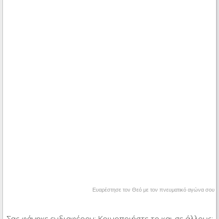
Ευαρέστησε τον Θεό με τον πνευματικό αγώνα σου
Σας φάνηκε ενδιαφέρον; Κοινοποιήστε το και σε άλλους: