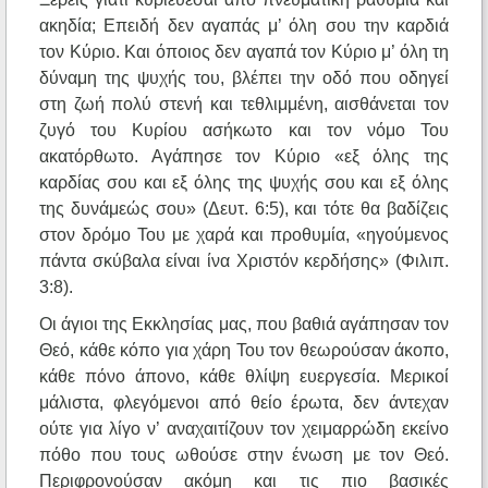
ακηδία; Επειδή δεν αγαπάς μ’ όλη σου την καρδιά
τον Κύριο. Και όποιος δεν αγαπά τον Κύριο μ’ όλη τη
δύναμη της ψυχής του, βλέπει την οδό που οδηγεί
στη ζωή πολύ στενή και τεθλιμμένη, αισθάνεται τον
ζυγό του Κυρίου ασήκωτο και τον νόμο Του
ακατόρθωτο. Αγάπησε τον Κύριο «εξ όλης της
καρδίας σου και εξ όλης της ψυχής σου και εξ όλης
της δυνάμεώς σου» (Δευτ. 6:5), και τότε θα βαδίζεις
στον δρόμο Του με χαρά και προθυμία, «ηγούμενος
πάντα σκύβαλα είναι ίνα Χριστόν κερδήσης» (Φιλιπ.
3:8).
Οι άγιοι της Εκκλησίας μας, που βαθιά αγάπησαν τον
Θεό, κάθε κόπο για χάρη Του τον θεωρούσαν άκοπο,
κάθε πόνο άπονο, κάθε θλίψη ευεργεσία. Μερικοί
μάλιστα, φλεγόμενοι από θείο έρωτα, δεν άντεχαν
ούτε για λίγο ν’ αναχαιτίζουν τον χειμαρρώδη εκείνο
πόθο που τους ωθούσε στην ένωση με τον Θεό.
Περιφρονούσαν ακόμη και τις πιο βασικές