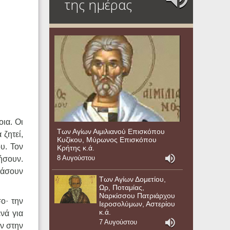
της ημέρας
οια. Οι
Των Αγίων Αιμιλιανού Επισκόπου
 ζητεί,
Κυζίκου, Μύρωνος Επισκόπου
υ. Τον
Κρήτης κ.ά.
8 Αυγούστου
ήσουν.
εράσουν
Των Αγίων Δομετίου,
Ωρ, Ποταμίας,
Ναρκίσσου Πατριάρχου
ο· την
Ιεροσολύμων, Αστερίου
κ.ά.
ενά για
7 Αυγούστου
ν στην