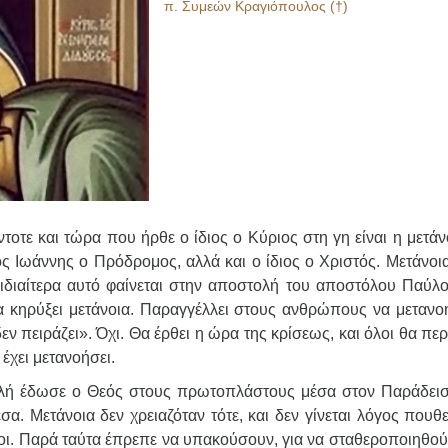
π. Συμεών Κραγιόπουλος (†)
οτε και τώρα που ήρθε ο ίδιος ο Κύριος στη γη είναι η μετάν
ος Ιωάννης ο Πρόδρομος, αλλά και ο ίδιος ο Χριστός. Μετάνοια
 ιδιαίτερα αυτό φαίνεται στην αποστολή του αποστόλου Παύλο
α κηρύξει μετάνοια. Παραγγέλλει στους ανθρώπους να μετανο
 δεν πειράζει». Όχι. Θα έρθει η ώρα της κρίσεως, και όλοι θα π
 έχει μετανοήσει.
τολή έδωσε ο Θεός στους πρωτοπλάστους μέσα στον Παράδεισ
α. Μετάνοια δεν χρειαζόταν τότε, και δεν γίνεται λόγος πουθ
τοι. Παρά ταύτα έπρεπε να υπακούσουν, για να σταθεροποιηθού