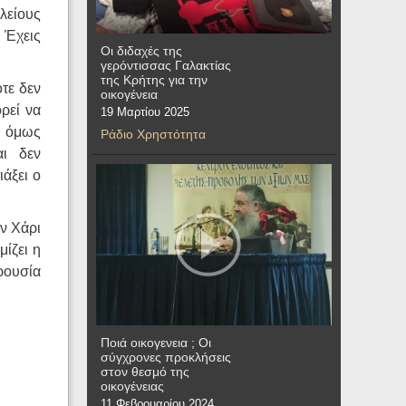
ελείους
 Έχεις
Οι διδαχές της
γερόντισσας Γαλακτίας
της Κρήτης για την
τε δεν
οικογένεια
ρεί να
19 Μαρτίου 2025
υ όμως
Ράδιο Χρηστότητα
αι δεν
άξει ο
ην Χάρι
μίζει η
ρουσία
Ποιά οικογενεια ; Οι
σύγχρονες προκλήσεις
στον θεσμό της
οικογένειας
11 Φεβρουαρίου 2024