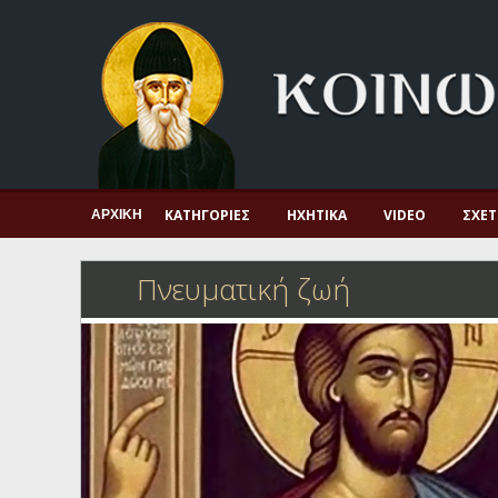
Αρχική
Πνευματική ζωή
Μαρτυρία και διδαχή
Λατρεία και προσευχή
Πατερικό ανθολόγιο
ΚΑΤΗΓΟΡΊΕΣ
ΗΧΗΤΙΚΆ
VIDEO
ΣΧΕΤ
ΑΡΧΙΚΉ
Αγιολόγιο – Εορτολόγιο
Πνευματική ζωή
Γέροντες
Η πίστη στην εποχή μας
Ορθόδοξη οικογένεια
Ορθόδοξο προσκυνητάριο
Σκέψεις-προβληματισμοί