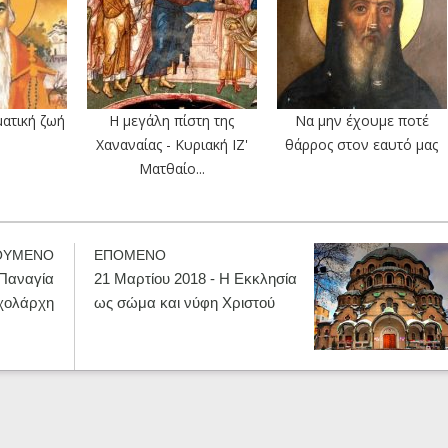
ματική ζωή
Η μεγάλη πίστη της
Να μην έχουμε ποτέ
Χαναναίας - Κυριακή ΙΖ'
θάρρος στον εαυτό μας
Ματθαίο...
ΟΥΜΕΝΟ
ΕΠΟΜΕΝΟ
 Παναγία
21 Μαρτίου 2018 - Η Εκκλησία
σχολάρχη
ως σώμα και νύφη Χριστού