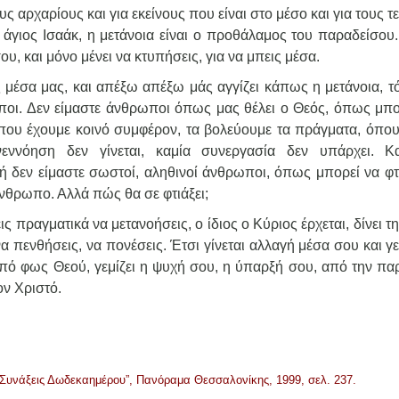
ους αρχαρίους και για εκείνους που είναι στο μέσο και για τους τ
ο άγιος Ισαάκ, η μετάνοια είναι ο προθάλαμος του παραδείσου.
υ, και μόνο μένει να κτυπήσεις, για να μπεις μέσα.
 μέσα μας, και απέξω απέξω μάς αγγίζει κάπως η μετάνοια, τό
ποι. Δεν είμαστε άνθρωποι όπως μας θέλει ο Θεός, όπως μπο
που έχουμε κοινό συμφέρον, τα βολεύουμε τα πράγματα, όπο
εννόηση δεν γίνεται, καμία συνεργασία δεν υπάρχει. Κ
ή δεν είμαστε σωστοί, αληθινοί άνθρωποι, όπως μπορεί να φτι
νθρωπο. Αλλά πώς θα σε φτιάξει;
 πραγματικά να μετανοήσεις, ο ίδιος ο Κύριος έρχεται, δίνει τ
να πενθήσεις, να πονέσεις. Έτσι γίνεται αλλαγή μέσα σου και γε
πό φως Θεού, γεμίζει η ψυχή σου, η ύπαρξή σου, από την πα
ον Χριστό.
“Συνάξεις Δωδεκαημέρου”, Πανόραμα Θεσσαλονίκης, 1999, σελ. 237.