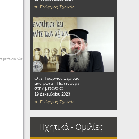
π. Γεώργιος Σχοινάς
ι μετάνοια δίδει
Ο π. Γεώργιος Σχοινας
μας ρωτά : Πιστεύουμε
στην μετάνοια;
19 Δεκεμβρίου 2023
π. Γεώργιος Σχοινάς
Ηχητικά - Ομιλίες