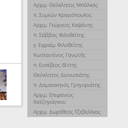
Αρχιμ. Θεόκλητος Μπόλκας
π. Συμεών Κραγιόπουλος
Αρχιμ. Γεώργιος Καψάνης
π. Σάββας Φιλοθεΐτης
γ. Εφραίμ Φιλοθεΐτης
Κωσταντίνος Γανωτής
π. Ευσέβιος Βίττης
Θεόκλητος Διονυσιάτης
π. Δαμασκηνός Γρηγοριάτης
Αρχιμ. Επιφάνιος
Χατζηγιάγκου
Αρχιμ. Δωρόθεος Τζεβελέκας