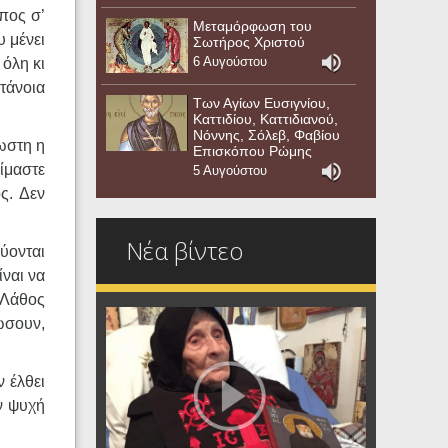
πος σ’
Μεταμόρφωση του
 μένει
Σωτήρος Χριστού
6 Αυγούστου
 όλη κι
ετάνοια
Των Αγίων Ευσιγνίου,
Καττιδίου, Καττιδιανού,
Νόννης, Σόλεβ, Φαβίου
νωστη η
Επισκόπου Ρώμης
είμαστε
5 Αυγούστου
ς. Δεν
Νέα βίντεο
ύονται
ίναι να
 «Λάθος
ώσουν,
ν έλθει
ν ψυχή