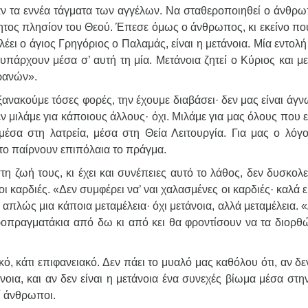
 τα εννέα τάγματα των αγγέλων. Να σταθεροποιηθεί ο άνθρω
τητος πλησίον του Θεού. Έπεσε όμως ο άνθρωπος, κι εκείνο που
 λέει ο άγιος Γρηγόριος ο Παλαμάς, είναι η μετάνοια. Μία εντολή
ά υπάρχουν μέσα σ’ αυτή τη μία. Μετάνοια ζητεί ο Κύριος και μ
υρανών».
ξανακούμε τόσες φορές, την έχουμε διαβάσει· δεν μας είναι άγ
 μιλάμε για κάποιους άλλους· όχι. Μιλάμε για μας όλους που 
έσα στη λατρεία, μέσα στη Θεία Λειτουργία. Για μας ο λόγο
το παίρνουν επιπόλαια το πράγμα.
η ζωή τους, κι έχει και συνέπειες αυτό το λάθος, δεν δυσκολε
ι καρδιές. «Δεν συμφέρει να’ ναι χαλασμένες οι καρδιές· καλά ε
 απλώς μια κάποια μεταμέλεια· όχι μετάνοια, αλλά μεταμέλεια.
ροπραγματάκια από δω κι από κει θα φροντίσουν να τα διορθ
ικό, κάτι επιφανειακό. Δεν πάει το μυαλό μας καθόλου ότι, αν δε
νοια, και αν δεν είναι η μετάνοια ένα συνεχές βίωμα μέσα στη
ί άνθρωποι.