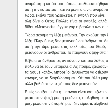
αναμάρτητη κατάσταση, όπως σταθεροποιήθηκαν
αυτή την κατάσταση και να μένει αιώνια αναμάρ
τώρα, εκείνο που χρειάζεται, η εντολή που δίνει,
όλη δίνει ο Θεός. Πολλές είναι οι εντολές, αλλ
δίδει. «Μετανοείτε· ήγγικε γαρ η βασιλεία των ο
Τώρα ακούμε τη λέξη μετάνοια. Την ακούμε, την 
λέξη. Πλην όμως δεν μετανοούν οι άνθρωποι. Δεν
αυτή την ώρα μέσα στις εκκλησίες του Θεού, μ
μετανοούν οι άνθρωποι. Το παίρνουν αψήφιστα, 
Βέβαια οι άνθρωποι, αν κάνουν κάποιο λάθος στ
πολύ να δείξουν μεταμέλεια. Ας πούμε, χάλασαν ο
τα’ χουμε καλά». Μπορεί οι άνθρωποι να δείξουν
κάναμε, να το διορθώσουμε». Κάποια άλλα μικ
αλλά βαθιά στην ψυχή τους δεν μετανοούν.
Εμείς νομίζουμε ότι η μετάνοια είναι κάτι εξωτερ
μέσα στην ψυχή μας η μετάνοια, η αληθινή μετά
μας, μέσα στην ύπαρξή μας, δεν είμαστε αληθινο