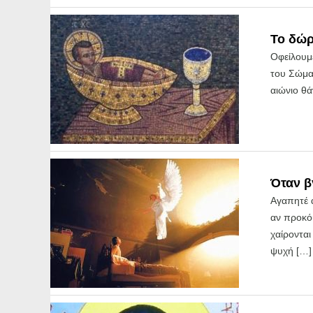
Το δώρ
Οφείλουμ
του Σώματ
αιώνιο θά
Όταν β
Αγαπητέ 
αν προκό
χαίρονται
ψυχή […]