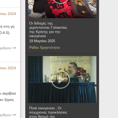
τίου 2024
Οι διδαχές της
ή στη γη
γερόντισσας Γαλακτίας
της Κρήτης για την
0:4-5).
οικογένεια
19 Μαρτίου 2025
Ράδιο Χρηστότητα
 άρθρου
τίου 2024
ν ακρίβεια
ν ξέρεις
Ποιά οικογενεια ; Οι
σύγχρονες προκλήσεις
 άρθρου
στον θεσμό της