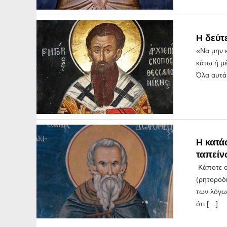
Η δεύτ
«Να μην 
κάτω ή μέ
Όλα αυτά 
Η κατά
ταπεί
Κάποτε ο
(ρητοροδι
των λόγων
ότι […]