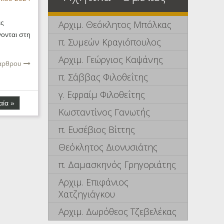
Αρχιμ. Θεόκλητος Μπόλκας
ες
γονται στη
π. Συμεών Κραγιόπουλος
Αρχιμ. Γεώργιος Καψάνης
 άρθρου
π. Σάββας Φιλοθεΐτης
γ. Εφραίμ Φιλοθεΐτης
αία »
Κωσταντίνος Γανωτής
π. Ευσέβιος Βίττης
Θεόκλητος Διονυσιάτης
π. Δαμασκηνός Γρηγοριάτης
Αρχιμ. Επιφάνιος
Χατζηγιάγκου
Αρχιμ. Δωρόθεος Τζεβελέκας