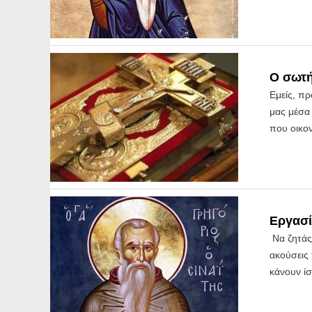
Ο σωτή
Εμείς, π
μας μέσα 
που οικον
Εργασί
Να ζητάς 
ακούσεις 
κάνουν ίσ