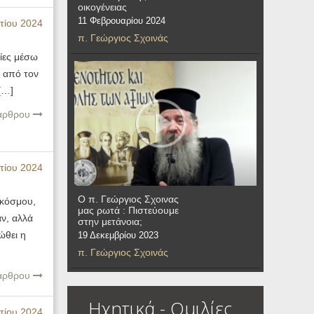
οικογένειας
11 Φεβρουαρίου 2024
τίου 2024
π. Γεώργιος Σχοινάς
ίες μέσω
ή από τον
[…]
 άρθρου
τίου 2024
Ο π. Γεώργιος Σχοινας
 κόσμου,
μας ρωτά : Πιστεύουμε
ν, αλλά
στην μετάνοια;
ώθει η
19 Δεκεμβρίου 2023
π. Γεώργιος Σχοινάς
 άρθρου
Ηχητικά - Ομιλίες
τίου 2024