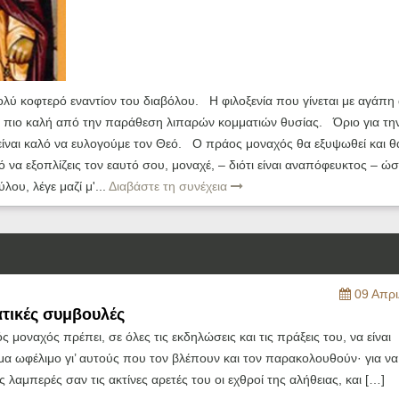
λύ κοφτερό εναντίον του διαβόλου. Η φιλοξενία που γίνεται με αγάπη
ύ πιο καλή από την παράθεση λιπαρών κομματιών θυσίας. Όριο για τη
είναι καλό να ευλογούμε τον Θεό. Ο πράος μοναχός θα εξυψωθεί και θ
να εξοπλίζεις τον εαυτό σου, μοναχέ, – διότι είναι αναπόφευκτος – ώσ
ου, λέγε μαζί μ'...
Διαβάστε τη συνέχεια
09 Απρι
τικές συμβουλές
ς μοναχός πρέπει, σε όλες τις εκδηλώσεις και τις πράξεις του, να είναι
μα ωφέλιμο γι’ αυτούς που τον βλέπουν και τον παρακολουθούν· για ν
ς λαμπερές σαν τις ακτίνες αρετές του οι εχθροί της αλήθειας, και […]