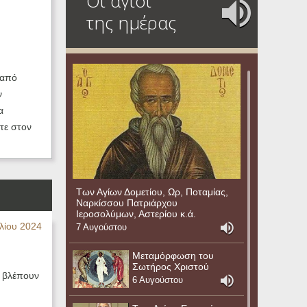
Οι άγιοι
της ημέρας
 από
ν
α
τε στον
Των Αγίων Δομετίου, Ωρ, Ποταμίας,
Ναρκίσσου Πατριάρχου
Ιεροσολύμων, Αστερίου κ.ά.
λίου 2024
7 Αυγούστου
Μεταμόρφωση του
Σωτήρος Χριστού
α βλέπουν
6 Αυγούστου