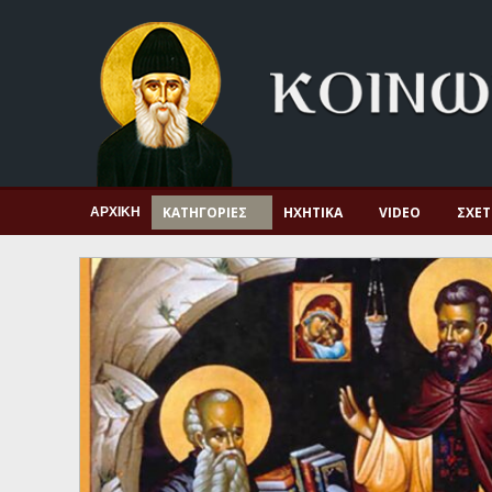
Αρχική
Πνευματική ζωή
Μαρτυρία και διδαχή
Λατρεία και προσευχή
Πατερικό ανθολόγιο
ΚΑΤΗΓΟΡΊΕΣ
ΗΧΗΤΙΚΆ
VIDEO
ΣΧΕΤ
ΑΡΧΙΚΉ
Αγιολόγιο – Εορτολόγιο
Γέροντες
Η πίστη στην εποχή μας
Ορθόδοξη οικογένεια
Ορθόδοξο προσκυνητάριο
Σκέψεις-προβληματισμοί