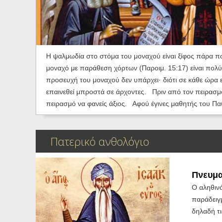
Ηχητικά
Η ψαλμωδία στο στόμα του μοναχού είναι ξίφος πάρα πο
μοναχό με παράθεση χόρτων (Παροιμ. 15:17) είναι πολ
προσευχή του μοναχού δεν υπάρχει· διότι σε κάθε ώρα 
επαινεθεί μπροστά σε άρχοντες. Πριν από τον πειρασμό 
πειρασμό να φανείς άξιος. Αφού έγινες μαθητής του Παύλ
Πατερικό ανθολόγιο
Πνευμα
Ο αληθινό
παράδειγ
δηλαδή τι