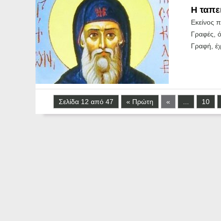
Η ταπε
Εκείνος π
Γραφές, ό
Γραφή, έχ
Σελίδα 12 από 47
« Πρώτη
«
...
10