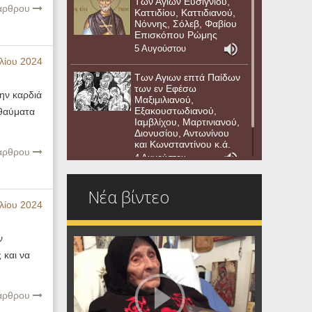
Των Αγίων Ευσιγνίου,
 άρθρου
Καττιδίου, Καττιδιανού,
Νόννης, Σόλεβ, Φαβίου
Επισκόπου Ρώμης
5 Αυγούστου
λίου 2024
Των Αγιων επτά Παίδων
των εν Εφέσω
ην καρδιά
Μαξιμιλιανού,
Εξακουστωδιανού,
 θαύματα
Ιαμβλίχου, Μαρτινιανού,
Διονυσίου, Αντωνίνου
και Κωνσταντίνου κ.ά.
 άρθρου
4 Αυγούστου
Νέα βίντεο
λίου 2024
ν
 και να
 άρθρου